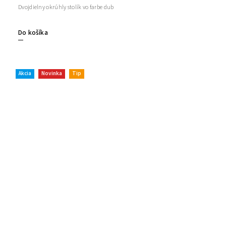
Dvojdielny okrúhly stolík vo farbe dub
Do košíka
Akcia
Novinka
Tip