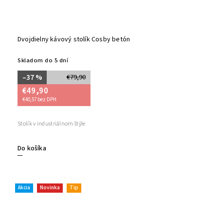
Dvojdielny kávový stolík Cosby betón
Skladom do 5 dní
–37 %
€79,90
€49,90
€40,57 bez DPH
Stolík v industriálnom štýle
Do košíka
Akcia
Novinka
Tip