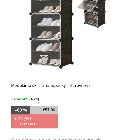
Modulárna skriňa na topánky - 6 úrovňová
Skladom
(4 ks)
–60 %
€57,90
€22,90
€18,62 bez DPH