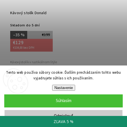
Kávový stolík Donald
Skladom do 5 dní
–35 %
€199
€129
€104,88 bez DPH
Kávový stolík v rustikálnom štýle
Tento web používa súbory cookie. Ďalším prechádzaním tohto webu
Do košíka
vyjadrujete súhlas s ich používaním.
Nastavenie
Akcia
Novinka
Tip
Súhlasím
Odmietnuť
ZĽAVA 5 %