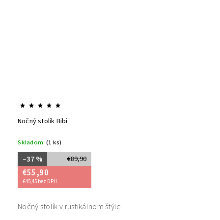
Nočný stolík Bibi
Skladom
(1 ks)
–37 %
€89,90
€55,90
€45,45 bez DPH
Nočný stolík v rustikálnom štýle.