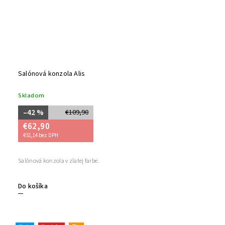
Salónová konzola Alis
Skladom
–42 %
€109,90
€62,90
€51,14 bez DPH
Salónová konzola v zlatej farbe.
Do košíka