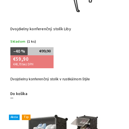
Dvojdielny konferenčný stolík Liby
Skladom
(1 ks)
–40 %
€99,90
€59,90
€48,70 bez DPH
Dvojdielny konferenčný stolík v rustikálnom štýle
Do košíka
Akcia
Tip