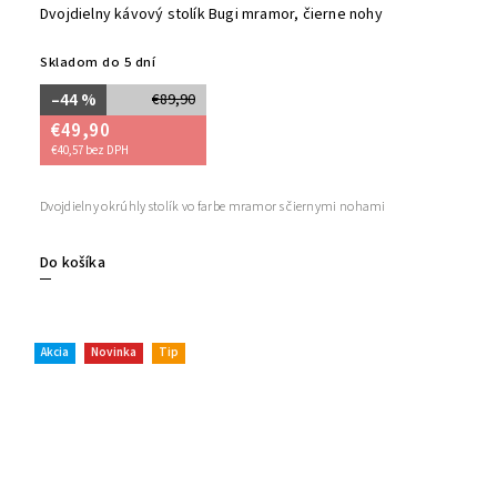
Dvojdielny kávový stolík Bugi mramor, čierne nohy
Skladom do 5 dní
–44 %
€89,90
€49,90
€40,57 bez DPH
Dvojdielny okrúhly stolík vo farbe mramor s čiernymi nohami
Do košíka
Akcia
Novinka
Tip