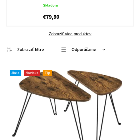
Skladom
€79,90
Zobraziť viac produktov
Odporúčame
Najlacnejšie
Najdrahšie
Akcia
Novinka
Tip
Najpredávanejšie
Abecedne