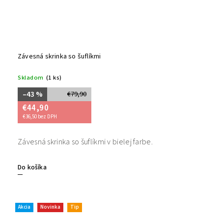
Závesná skrinka so šuflíkmi
Skladom
(1 ks)
–43 %
€79,90
€44,90
€36,50 bez DPH
Závesná skrinka so šuflíkmi v bielej farbe.
Do košíka
Akcia
Novinka
Tip