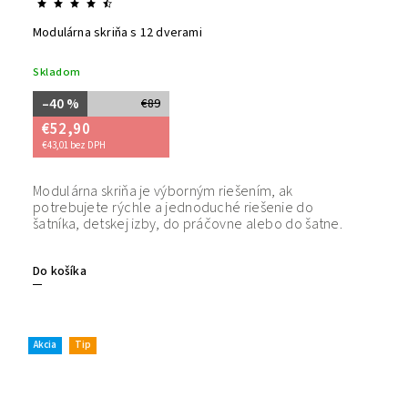
Modulárna skriňa s 12 dverami
Skladom
–40 %
€89
€52,90
€43,01 bez DPH
Modulárna skriňa je výborným riešením, ak
potrebujete rýchle a jednoduché riešenie do
šatníka, detskej izby, do práčovne alebo do šatne.
Do košíka
Akcia
Tip