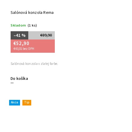
Salónová konzola Rema
Skladom
(1 ks)
–41 %
€89,90
€52,90
€43,01 bez DPH
Salónová konzola v zlatej farbe.
Do košíka
Akcia
Tip