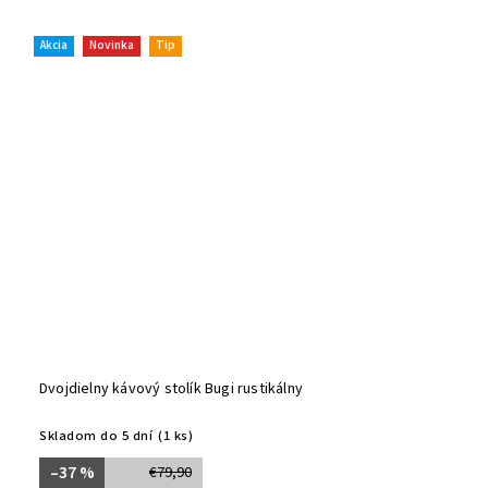
Akcia
Novinka
Tip
Dvojdielny kávový stolík Bugi rustikálny
Skladom do 5 dní
(1 ks)
–37 %
€79,90