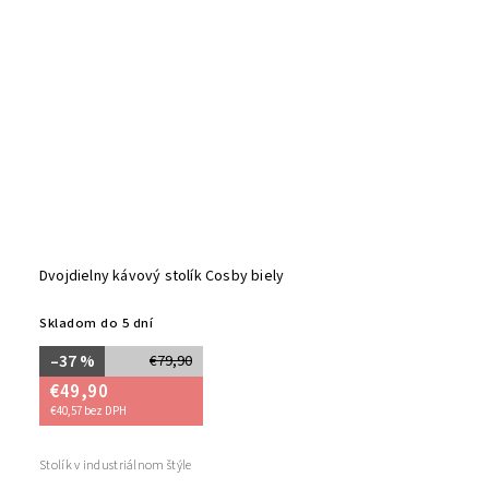
Dvojdielny kávový stolík Cosby biely
Skladom do 5 dní
–37 %
€79,90
€49,90
€40,57 bez DPH
Stolík v industriálnom štýle