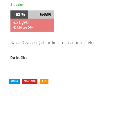
Skladom
–63 %
€59,90
€21,90
€17,80 bez DPH
Sada 3 závesných políc v rustikálnom štýle
Do košíka
Akcia
Novinka
Tip