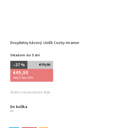
Dvojdielny kávový stolík Cosby mramor
Skladom do 5 dní
–37 %
€79,90
€49,90
€40,57 bez DPH
Stolík v industriálnom štýle
Do košíka