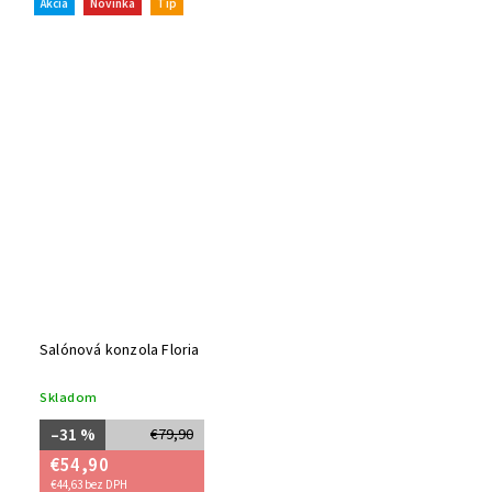
Akcia
Novinka
Tip
Salónová konzola Floria
Skladom
–31 %
€79,90
€54,90
€44,63 bez DPH