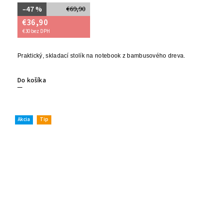
–47 %
€69,90
€36,90
€30 bez DPH
Praktický, skladací stolík na notebook z bambusového dreva.
Do košíka
Akcia
Tip