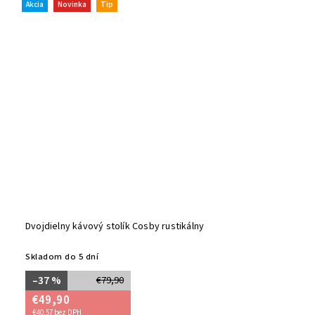
Akcia
Novinka
Tip
Dvojdielny kávový stolík Cosby rustikálny
Skladom do 5 dní
–37 %
€79,90
€49,90
€40,57 bez DPH