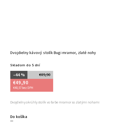
Dvojdielny kávový stolík Bugi mramor, zlaté nohy
Skladom do 5 dní
–44 %
€89,90
€49,90
€40,57 bez DPH
Dvojdielny okrúhly stolík vo farbe mramor so zlatými nohami
Do košíka