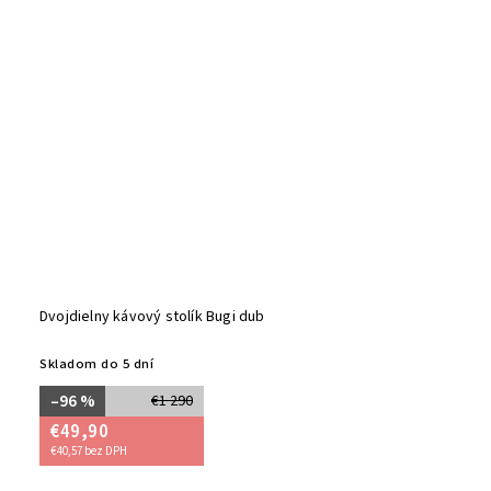
Dvojdielny kávový stolík Bugi dub
Skladom do 5 dní
–96 %
€1 290
€49,90
€40,57 bez DPH