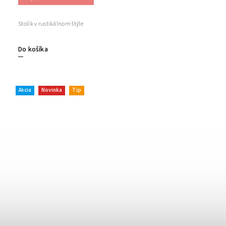
Stolík v rustikálnom štýle
Do košíka
Akcia
Novinka
Tip