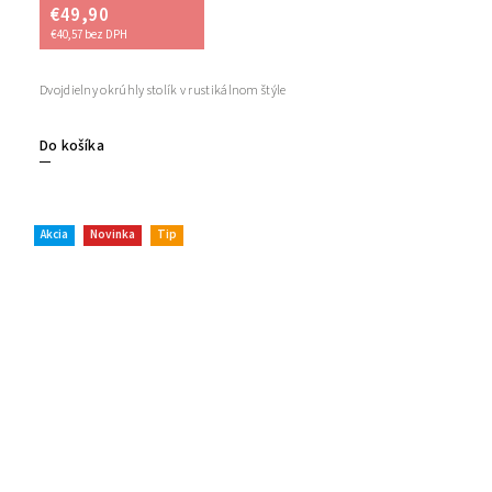
€49,90
€40,57 bez DPH
Dvojdielny okrúhly stolík v rustikálnom štýle
Do košíka
Akcia
Novinka
Tip