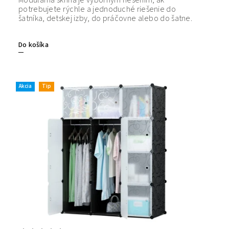
Modulárna skriňa je výborným riešením, ak
potrebujete rýchle a jednoduché riešenie do
šatníka, detskej izby, do práčovne alebo do šatne.
Do košíka
Akcia
Tip