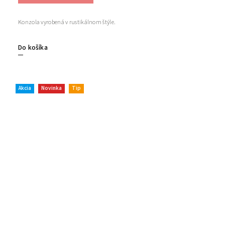
Konzola vyrobená v rustikálnom štýle.
Do košíka
Akcia
Novinka
Tip