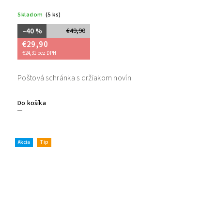
Skladom
(5 ks)
–40 %
€49,90
€29,90
€24,31 bez DPH
Poštová schránka s držiakom novín
Do košíka
Akcia
Tip