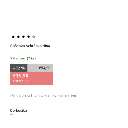
Poštová schránka Nina
Skladom
(7 ks)
–32 %
€54,90
€36,90
€30 bez DPH
Poštová schránka s držiakom novín
Do košíka