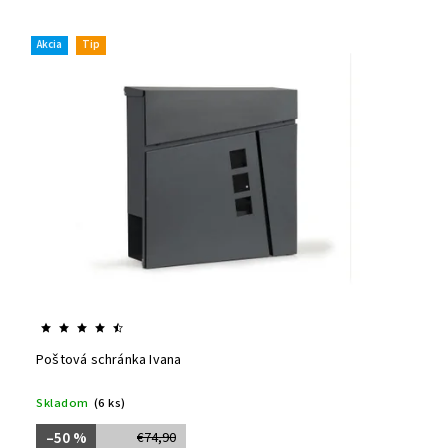
Akcia
Tip
Poštová schránka Ivana
Skladom
(6 ks)
–50 %
€74,90