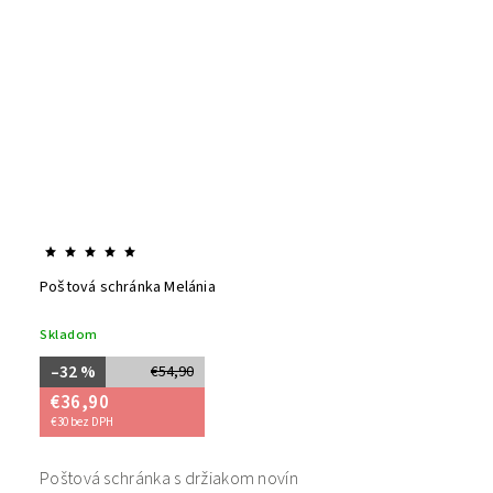
Poštová schránka Melánia
Skladom
–32 %
€54,90
€36,90
€30 bez DPH
Poštová schránka s držiakom novín