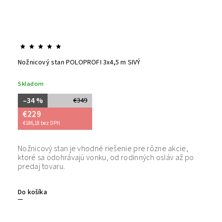
Nožnicový stan POLOPROFI 3x4,5 m SIVÝ
Skladom
–34 %
€349
€229
€186,18 bez DPH
Nožnicový stan je vhodné riešenie pre rôzne akcie,
Bezpečný
ktoré sa odohrávajú vonku, od rodinných osláv až po
tovaru. 
predaj tovaru.
Do košíka