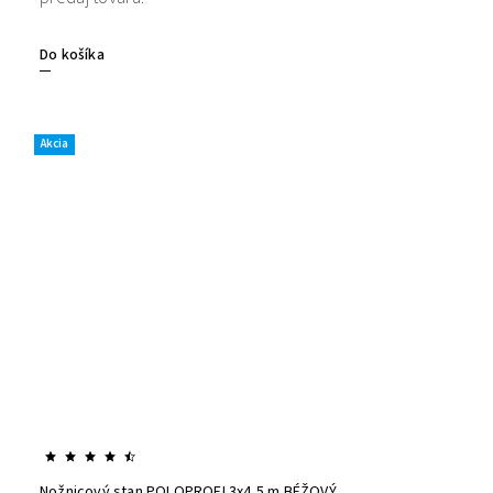
Do košíka
Akcia
Nožnicový stan POLOPROFI 3x4,5 m BÉŽOVÝ