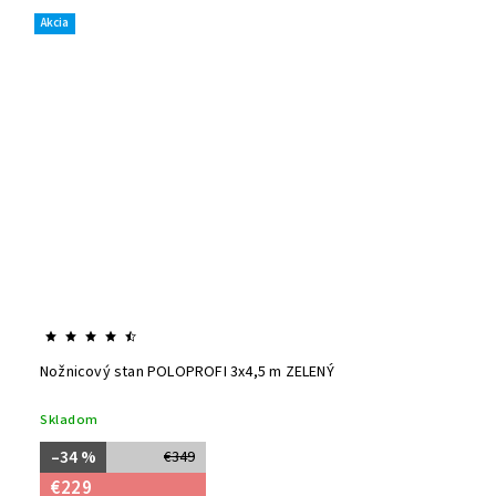
Akcia
Nožnicový stan POLOPROFI 3x4,5 m ZELENÝ
Skladom
–34 %
€349
€229