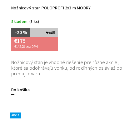
Nožnicový stan POLOPROFI 2x3 m MODRÝ
Skladom
(3 ks)
–20 %
€220
€175
€142,28 bez DPH
Nožnicový stan je vhodné riešenie pre rôzne akcie,
Bezpečný
ktoré sa odohrávajú vonku, od rodinných osláv až po
tovaru. 
predaj tovaru.
Do košíka
Akcia