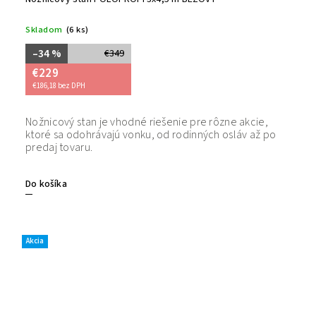
Skladom
(6 ks)
–34 %
€349
€229
€186,18 bez DPH
Nožnicový stan je vhodné riešenie pre rôzne akcie,
Bezpečný
ktoré sa odohrávajú vonku, od rodinných osláv až po
tovaru. 
predaj tovaru.
Do košíka
Akcia