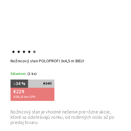
Nožnicový stan POLOPROFI 3x4,5 m BIELY
Skladom
(1 ks)
–34 %
€349
€229
€186,18 bez DPH
Nožnicový stan je vhodné riešenie pre rôzne akcie,
Bezpečný
ktoré sa odohrávajú vonku, od rodinných osláv až po
tovaru. 
predaj tovaru.