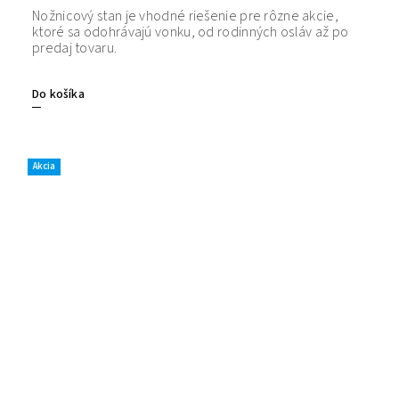
Nožnicový stan je vhodné riešenie pre rôzne akcie,
Bezpečný
ktoré sa odohrávajú vonku, od rodinných osláv až po
tovaru. 
predaj tovaru.
Do košíka
Akcia