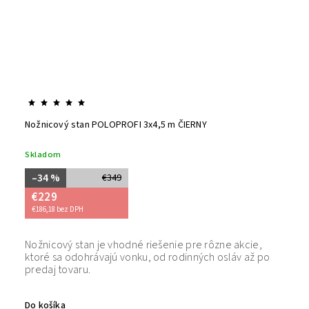
Nožnicový stan POLOPROFI 3x4,5 m ČIERNY
Skladom
–34 %
€349
€229
€186,18 bez DPH
Nožnicový stan je vhodné riešenie pre rôzne akcie,
Bezpečný
ktoré sa odohrávajú vonku, od rodinných osláv až po
tovaru. 
predaj tovaru.
Do košíka