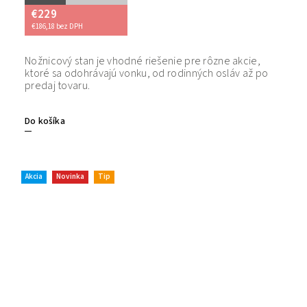
€229
€186,18 bez DPH
Nožnicový stan je vhodné riešenie pre rôzne akcie,
Bezpečný
ktoré sa odohrávajú vonku, od rodinných osláv až po
tovaru. 
predaj tovaru.
Do košíka
Akcia
Novinka
Tip