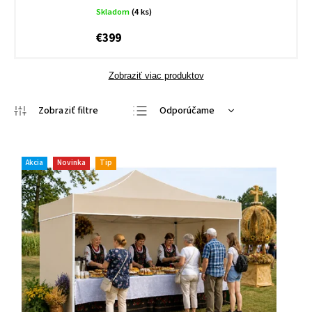
Skladom
(4 ks)
€399
Zobraziť viac produktov
Odporúčame
Najlacnejšie
Najdrahšie
Akcia
Novinka
Tip
Najpredávanejšie
Abecedne