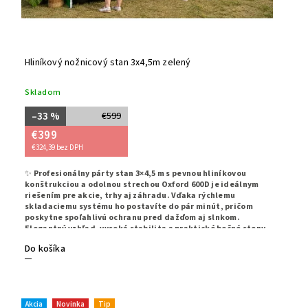
Hliníkový nožnicový stan 3x4,5m zelený
Skladom
–33 %
€599
€399
€324,39 bez DPH
✨
Profesionálny párty stan 3×4,5 m s pevnou hliníkovou
konštrukciou a odolnou strechou Oxford 600D je ideálnym
riešením pre akcie, trhy aj záhradu. Vďaka rýchlemu
skladaciemu systému ho postavíte do pár minút, pričom
poskytne spoľahlivú ochranu pred dažďom aj slnkom.
Elegantný vzhľad, vysoká stabilita a praktické bočné steny
robia z tohto stanu perfektnú voľbu pre každé použitie.
✨
Do košíka
Akcia
Novinka
Tip