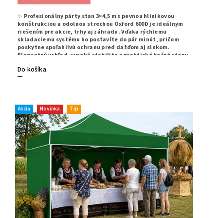
✨
Profesionálny párty stan 3×4,5 m s pevnou hliníkovou
konštrukciou a odolnou strechou Oxford 600D je ideálnym
riešením pre akcie, trhy aj záhradu. Vďaka rýchlemu
skladaciemu systému ho postavíte do pár minút, pričom
poskytne spoľahlivú ochranu pred dažďom aj slnkom.
Elegantný vzhľad, vysoká stabilita a praktické bočné steny
robia z tohto stanu perfektnú voľbu pre každé použitie.
✨
Do košíka
Akcia
Novinka
Tip