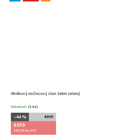
Hliníkový nožnicový stan 3x6m zelený
Skladom
(1 ks)
–44 %
€899
€499
€405,69 bez DPH