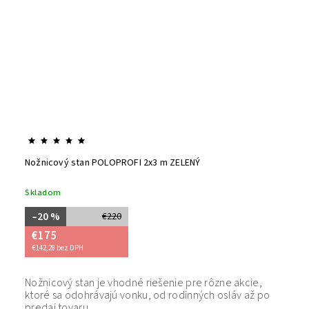
Nožnicový stan POLOPROFI 2x3 m ZELENÝ
Skladom
–20 %
€220
€175
€142,28 bez DPH
Nožnicový stan je vhodné riešenie pre rôzne akcie,
Bezpečný
ktoré sa odohrávajú vonku, od rodinných osláv až po
tovaru. 
predaj tovaru.