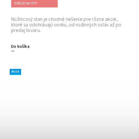
€186,18 bez DPH
Nožnicový stan je vhodné riešenie pre rôzne akcie,
Bezpečný
ktoré sa odohrávajú vonku, od rodinných osláv až po
tovaru. 
predaj tovaru.
Do košíka
Akcia