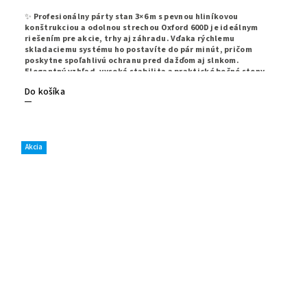
✨
Profesionálny párty stan 3×6 m s pevnou hliníkovou
konštrukciou a odolnou strechou Oxford 600D je ideálnym
riešením pre akcie, trhy aj záhradu. Vďaka rýchlemu
skladaciemu systému ho postavíte do pár minút, pričom
poskytne spoľahlivú ochranu pred dažďom aj slnkom.
Elegantný vzhľad, vysoká stabilita a praktické bočné steny
robia z tohto stanu perfektnú voľbu pre každé použitie.
✨
Do košíka
Akcia