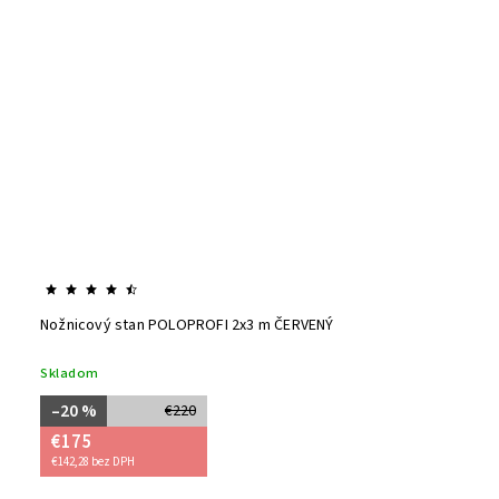
Nožnicový stan POLOPROFI 2x3 m ČERVENÝ
Skladom
–20 %
€220
€175
€142,28 bez DPH