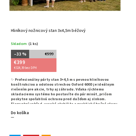
Hliníkový nožnicový stan 3x4,5m béžový
Skladom
(1 ks)
–33 %
€599
€399
€324,39 bez DPH
✨
Profesionálny párty stan 3×4,5 m s pevnou hliníkovou
konštrukciou a odolnou strechou Oxford 600D je ideálnym
riešením pre akcie, trhy aj záhradu. Vďaka rýchlemu
skladaciemu systému ho postavíte do pár minút, pričom
poskytne spoľahlivú ochranu pred dažďom aj slnkom.
Elegantný vzhľad, vysoká stabilita a praktické bočné steny
robia z tohto stanu perfektnú voľbu pre každé použitie.
✨
Do košíka