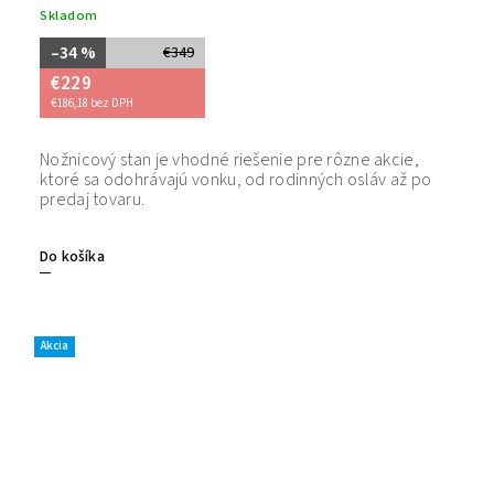
Skladom
–34 %
€349
€229
€186,18 bez DPH
Nožnicový stan je vhodné riešenie pre rôzne akcie,
Bezpečný
ktoré sa odohrávajú vonku, od rodinných osláv až po
tovaru. 
predaj tovaru.
Do košíka
Akcia