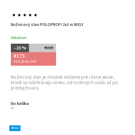
Nožnicový stan POLOPROFI 2x3 m BIELY
Skladom
–20 %
€220
€175
€142,28 bez DPH
Nožnicový stan je vhodné riešenie pre rôzne akcie,
Bezpečný
ktoré sa odohrávajú vonku, od rodinných osláv až po
tovaru. 
predaj tovaru.
Do košíka
Akcia