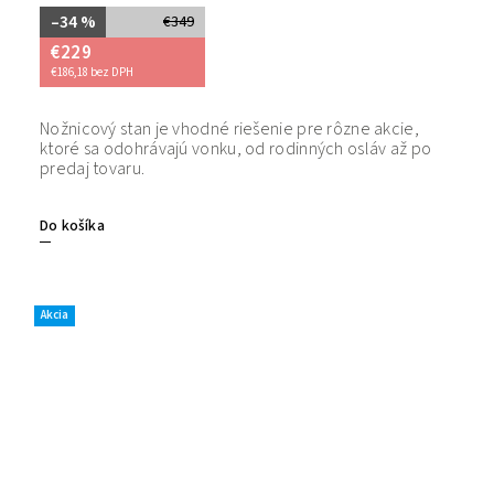
–34 %
€349
€229
€186,18 bez DPH
Nožnicový stan je vhodné riešenie pre rôzne akcie,
Bezpečný
ktoré sa odohrávajú vonku, od rodinných osláv až po
tovaru. 
predaj tovaru.
Do košíka
Akcia