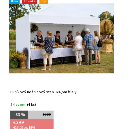
Akcia
Novinka
Tip
Hliníkový nožnicový stan 3x4,5m biely
Skladom
(4 ks)
–33 %
€599
€399
€324,39 bez DPH