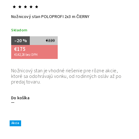
Nožnicový stan POLOPROFI 2x3 m ČIERNY
Skladom
–20 %
€220
€175
€142,28 bez DPH
Nožnicový stan je vhodné riešenie pre rôzne akcie,
Bezpečný
ktoré sa odohrávajú vonku, od rodinných osláv až po
tovaru. 
predaj tovaru.
Do košíka
Akcia