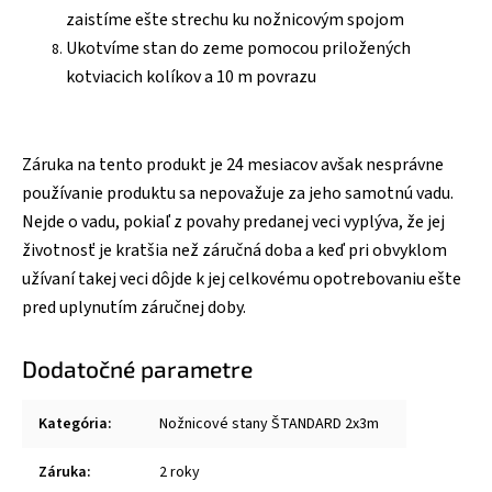
zaistíme ešte strechu ku nožnicovým spojom
Ukotvíme stan do zeme pomocou priložených
kotviacich kolíkov a 10 m povrazu
Záruka na tento produkt je 24 mesiacov avšak nesprávne
používanie produktu sa nepovažuje za jeho samotnú vadu.
Nejde o vadu, pokiaľ z povahy predanej veci vyplýva, že jej
životnosť je kratšia než záručná doba a keď pri obvyklom
užívaní takej veci dôjde k jej celkovému opotrebovaniu ešte
pred uplynutím záručnej doby.
Dodatočné parametre
Kategória
:
Nožnicové stany ŠTANDARD 2x3m
Záruka
:
2 roky