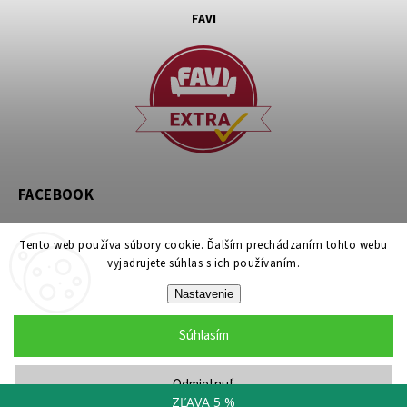
FAVI
FACEBOOK
Tento web používa súbory cookie. Ďalším prechádzaním tohto webu
vyjadrujete súhlas s ich používaním.
Nastavenie
Copyright 2026
noznicovystan.sk
. Všetky práva vyhradené.
Súhlasím
Upraviť nastavenie cookies
Grafický návrh vytvořil a nakódoval
Shoptak.cz
Odmietnuť
ZĽAVA 5 %