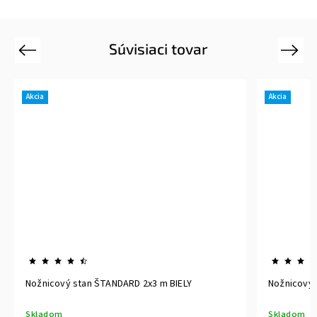
Súvisiaci tovar
Previous
Next
Akcia
Akcia
Nožnicový stan ŠTANDARD 2x3 m BIELY
Nožnicový 
Skladom
Skladom