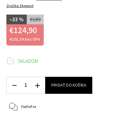
Značka:
Ekspand
–33 %
€189
€124,90
€101,54 bez DPH
SKLADOM
PRIDAŤ DO KOŠÍKA
Opýtať sa