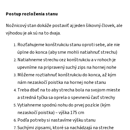
Postup rozloženia stanu
Nožnicový stan dokáže postaviť aj jeden šikovný človek, ale
výhodou je ak sú na to dvaja.
Rozťahujeme konštrukciu stanu oproti sebe, ale nie
úplne do konca (aby sme mohli natiahnuť strechu)
Natiahneme strechu cez konštrukciu a v rohoch je
upevníme na pripravený suchý zips na hornej nohe
Môžeme roztiahnuť konštrukciu do konca, až kým
nám nezaskočí poistka na hornej nohe stanu
Treba dbať na to aby strecha bola na svojom mieste
a stredná tyčka sa oprela o spevnenú časť strechy
Vytiahneme spodnú nohu do prvej pozície (kým
nezaskočí poistka) – výška 175 cm
Podľa potreby si nastavíme výšku stanu
Suchými zipsami, ktoré sa nachádzajú na streche