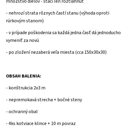
množstvo dielov - stačí len roztiahnuť
- nehrozí strata rôznych častí stanu (výhoda oproti
rúrkovým stanom)
- v prípade poškodenia sa každá jedna časť dá jednoducho
vymeniť za novú
- po zložení nezaberá veľa miesta (cca 150x30x30)
OBSAH BALENIA:
- konštrukcia 2x3 m
- nepremokavá strecha + bočné steny
- ochranný obal
- 4ks kotviace klince + 10 m povraz