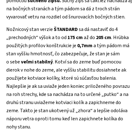
pomocou
suchého zipsu.
Suchý zips sa taktiež nachádza aj
na bočných stranách a tým pádom sa dá z troch strán
vyvarovať vetru na rozdiel od šnurovacích bočných stien.
Nožnicový stan verzie
ŠTANDARD
sa dá nastaviť do 4
„prechodných“ výšok a to od
175 cm
až do
205 cm
. Hrúbka
použitých profilov konštrukcie je
0,7mm
a tým pádom má
stan vyššiu hmotnosť, čo zabezpečuje, že stan je sám
o sebe
veľmi stabilný
. Kotví sa do zeme buď pomocou
dierok v nohe do zeme, ale vyššiu stabilitu dosiahnete ak
použijete kotviace kolíky, ktoré sú súčasťou balenia.
Najlepšie je ak sa uviaže jeden koniec priloženého povrazu
na roh strechy, kde sa nachádza na to určené „putko“ a na
druhú stranu uviažeme kotviaci kolík a zapichneme do
zeme. Takto je stan ukotvený už „zhora“ a lepšie odoláva
náporu vetra oproti tomu keď len zapichnete kolíka do
nohy stanu.