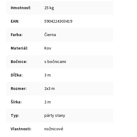
Hmotnosť
:
25 kg
EAN
:
5904224303419
Farba
:
Čierna
Materiál
:
Kov
Bočnice
:
s bočnicami
Dĺžka
:
3 m
Rozmer
:
2x3 m
Šírka
:
2 m
Typ
:
párty stany
Vlastnosti
:
nožnicové