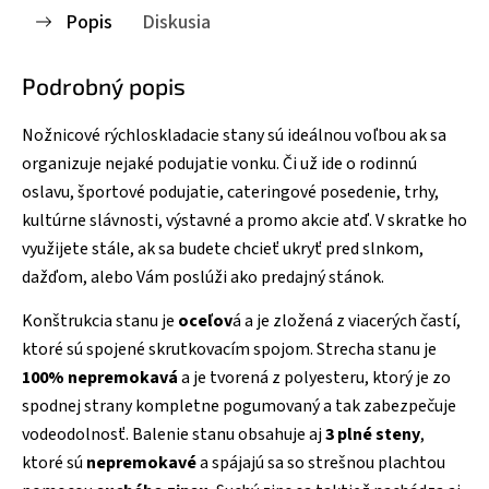
Popis
Diskusia
Podrobný popis
Nožnicové rýchloskladacie stany sú ideálnou voľbou ak sa
organizuje nejaké podujatie vonku. Či už ide o rodinnú
oslavu, športové podujatie, cateringové posedenie, trhy,
kultúrne slávnosti, výstavné a promo akcie atď. V skratke ho
využijete stále, ak sa budete chcieť ukryť pred slnkom,
dažďom, alebo Vám poslúži ako predajný stánok.
Konštrukcia stanu je
oceľov
á a je zložená z viacerých častí,
ktoré sú spojené skrutkovacím spojom. Strecha stanu je
100% nepremokavá
a je tvorená z polyesteru, ktorý je zo
spodnej strany kompletne pogumovaný a tak zabezpečuje
vodeodolnosť. Balenie stanu obsahuje aj
3 plné steny
,
ktoré sú
nepremokavé
a spájajú sa so strešnou plachtou