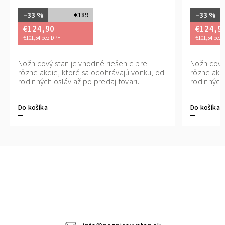
–33 %
–33 %
€189
€124,90
€124,9
€101,54 bez DPH
€101,54 bez
ezpečný nákup. Platba kuriérovi pri
Nožnicový stan je vhodné riešenie pre
Bezpečný nákup. 
Nožnicový
reberaní tovaru. Jednoduché vrátenie
rôzne akcie, ktoré sa odohrávajú vonku, od
preberaní tovaru
rôzne akc
ovaru do 14 dní.
rodinných osláv až po predaj tovaru.
tovaru do 14 dní.
rodinných 
Do košíka
Do košíka