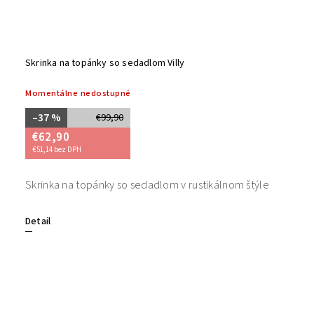
Skrinka na topánky so sedadlom Villy
Momentálne nedostupné
–37 %
€99,90
€62,90
€51,14 bez DPH
Skrinka na topánky so sedadlom v rustikálnom štýle
Detail