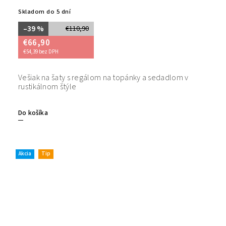
Skladom do 5 dní
–39 %
€110,90
€66,90
€54,39 bez DPH
Vešiak na šaty s regálom na topánky a sedadlom v
rustikálnom štýle
Do košíka
Akcia
Tip