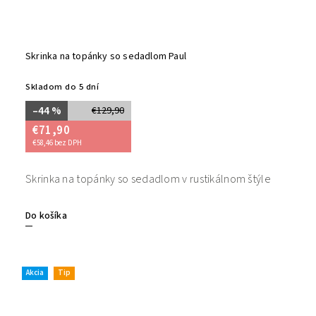
Skrinka na topánky so sedadlom Paul
Skladom do 5 dní
–44 %
€129,90
€71,90
€58,46 bez DPH
Skrinka na topánky so sedadlom v rustikálnom štýle
Do košíka
Akcia
Tip