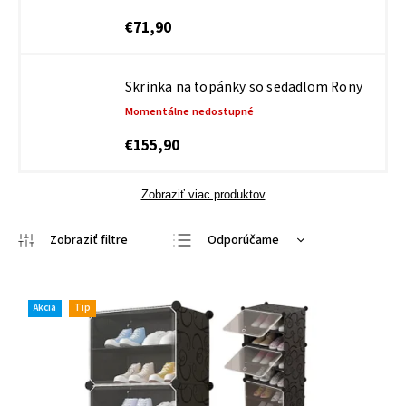
€71,90
Skrinka na topánky so sedadlom Rony
Momentálne nedostupné
€155,90
Zobraziť viac produktov
Odporúčame
Najlacnejšie
Najdrahšie
Akcia
Tip
Najpredávanejšie
Abecedne