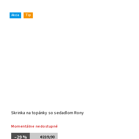
Akcia
Tip
Skrinka na topánky so sedadlom Rony
Momentálne nedostupné
–29 %
€219,90