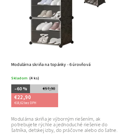
Modulárna skriňa na topánky - 6 úrovňová
Skladom
(4 ks)
–60 %
€57,90
€22,90
€18,62 bez DPH
Modulárna skriňa je výborným riešením, ak
potrebujete rýchle a jednoduché riešenie do
šatníka, detskej izby, do práčovne alebo do šatne.