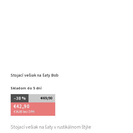
Stojací vešiak na šaty Bob
Skladom do 5 dní
–38 %
€69,90
€42,90
€34,88 bez DPH
Stojací vešiak na šaty v rustikálnom štýle