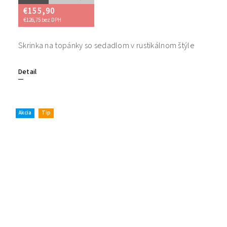
€155,90
€126,75 bez DPH
Skrinka na topánky so sedadlom v rustikálnom štýle
Detail
Akcia
Tip