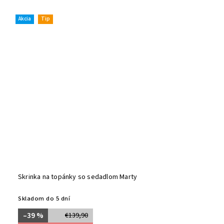
Akcia
Tip
Skrinka na topánky so sedadlom Marty
Skladom do 5 dní
–39 %
€139,90