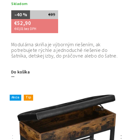
Skladom
–40 %
€89
€52,90
€43,01 bez DPH
Modulárna skriňa je výborným riešením, ak
potrebujete rýchle a jednoduché riešenie do
šatníka, detskej izby, do práčovne alebo do šatne.
Do košíka
Akcia
Tip