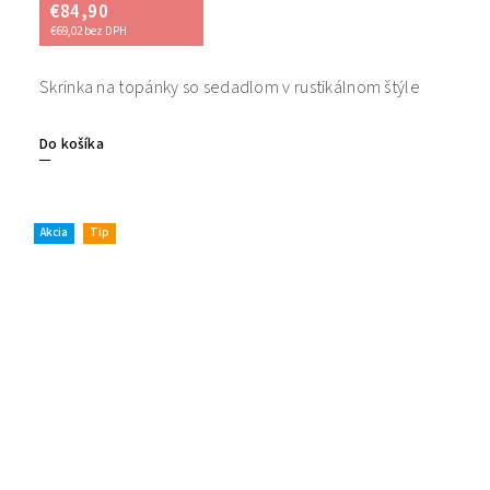
€84,90
€69,02 bez DPH
Skrinka na topánky so sedadlom v rustikálnom štýle
Do košíka
Akcia
Tip