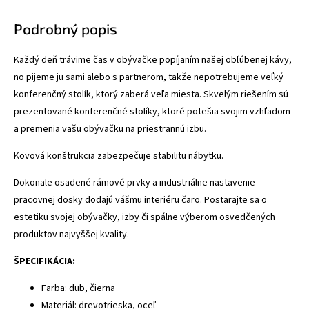
Podrobný popis
Každý deň trávime čas v obývačke popíjaním našej obľúbenej kávy,
no pijeme ju sami alebo s partnerom, takže nepotrebujeme veľký
konferenčný stolík, ktorý zaberá veľa miesta. Skvelým riešením sú
prezentované konferenčné stolíky, ktoré potešia svojim vzhľadom
a premenia vašu obývačku na priestrannú izbu.
Kovová konštrukcia zabezpečuje stabilitu nábytku.
Dokonale osadené rámové prvky a industriálne nastavenie
pracovnej dosky dodajú vášmu interiéru čaro. Postarajte sa o
estetiku svojej obývačky, izby či spálne výberom osvedčených
produktov najvyššej kvality.
ŠPECIFIKÁCIA:
Farba: dub, čierna
Materiál: drevotrieska, oceľ