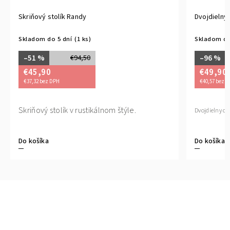
Skriňový stolík Randy
Dvojdielny 
Skladom do 5 dní
(1 ks)
Skladom do
–51 %
–96 %
€94,50
€45,90
€49,90
€37,32 bez DPH
€40,57 bez 
Skriňový stolík v rustikálnom štýle.
Dvojdielny ok
Do košíka
Do košíka