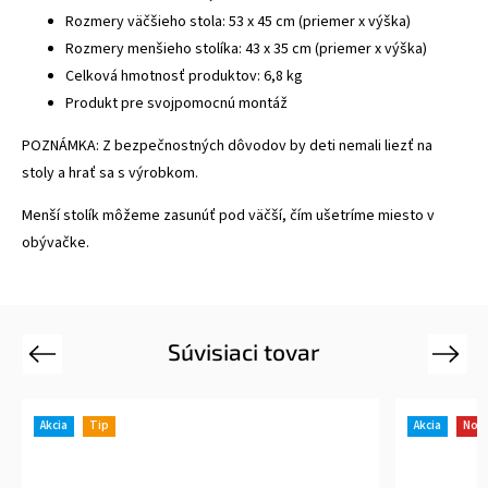
Rozmery väčšieho stola: 53 x 45 cm (priemer x výška)
Rozmery menšieho stolíka: 43 x 35 cm (priemer x výška)
Celková hmotnosť produktov: 6,8 kg
Produkt pre svojpomocnú montáž
POZNÁMKA: Z bezpečnostných dôvodov by deti nemali liezť na
stoly a hrať sa s výrobkom.
Menší stolík môžeme zasunúť pod väčší, čím ušetríme miesto v
obývačke.
Súvisiaci tovar
Previous
Next
Akcia
Tip
Akcia
Nov