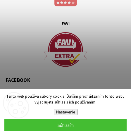
FAVI
FACEBOOK
Tento web používa súbory cookie. Ďalším prechádzaním tohto webu
vyjadrujete súhlas s ich používaním.
Nastavenie
Copyright 2026
noznicovystan.sk
. Všetky práva vyhradené.
Súhlasím
Upraviť nastavenie cookies