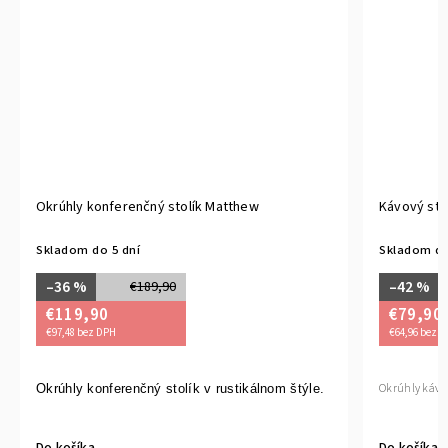
Okrúhly konferenčný stolík Matthew
Kávový sto
Skladom do 5 dní
Skladom do
–36 %
–42 %
€189,90
€119,90
€79,90
€97,48 bez DPH
€64,96 bez 
Okrúhly kávov
Okrúhly konferenčný stolík v rustikálnom štýle.
Do košíka
Do košíka