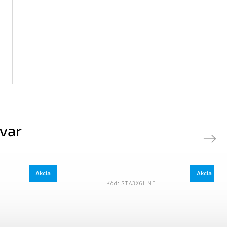
ovar
Next
Akcia
:
STA3X6HNE
Kód:
STA3X6SIV