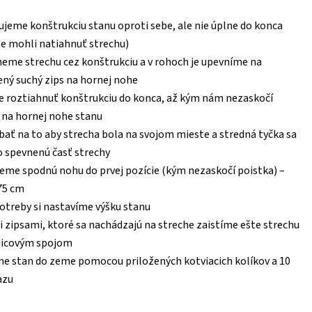
jeme konštrukciu stanu oproti sebe, ale nie úplne do konca
e mohli natiahnuť strechu)
eme strechu cez konštrukciu a v rohoch je upevníme na
ený suchý zips na hornej nohe
roztiahnuť konštrukciu do konca, až kým nám nezaskočí
 na hornej nohe stanu
bať na to aby strecha bola na svojom mieste a stredná tyčka sa
o spevnenú časť strechy
eme spodnú nohu do prvej pozície (kým nezaskočí poistka) –
75 cm
otreby si nastavíme výšku stanu
 zipsami, ktoré sa nachádzajú na streche zaistíme ešte strechu
nicovým spojom
e stan do zeme pomocou priložených kotviacich kolíkov a 10
azu