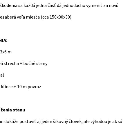
oškodenia sa každá jedna časť dá jednoducho vymeniť za novú
nezaberá veľa miesta (cca 150x30x30)
IA:
 3x6 m
á strecha + bočné steny
bal
e klince + 10 m povraz
oženia stanu
n dokáže postaviť aj jeden šikovný človek, ale výhodou je ak sú