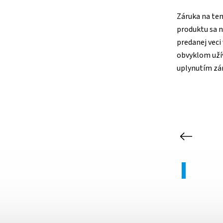
Záruka na ten
produktu sa n
predanej veci 
obvyklom užív
uplynutím zár
Previous
Akcia
Akcia
OD
Kód:
STA3X6BEZ