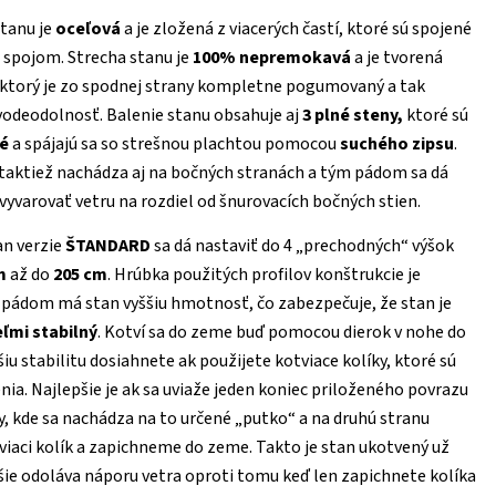
tanu je
oceľová
a je zložená z viacerých častí, ktoré sú spojené
 spojom. Strecha stanu je
100% nepremokavá
a je tvorená
 ktorý je zo spodnej strany kompletne pogumovaný a tak
vodeodolnosť. Balenie stanu obsahuje aj
3 plné steny,
ktoré sú
vé
a spájajú sa so strešnou plachtou pomocou
suchého zipsu
.
 taktiež nachádza aj na bočných stranách a tým pádom sa dá
 vyvarovať vetru na rozdiel od šnurovacích bočných stien.
n verzie
ŠTANDARD
sa dá nastaviť do 4 „prechodných“ výšok
m
až do
205 cm
. Hrúbka použitých profilov konštrukcie je
pádom má stan vyššiu hmotnosť, čo zabezpečuje, že stan je
eľmi stabilný
. Kotví sa do zeme buď pomocou dierok v nohe do
šiu stabilitu dosiahnete ak použijete kotviace kolíky, ktoré sú
nia. Najlepšie je ak sa uviaže jeden koniec priloženého povrazu
y, kde sa nachádza na to určené „putko“ a na druhú stranu
iaci kolík a zapichneme do zeme. Takto je stan ukotvený už
šie odoláva náporu vetra oproti tomu keď len zapichnete kolíka