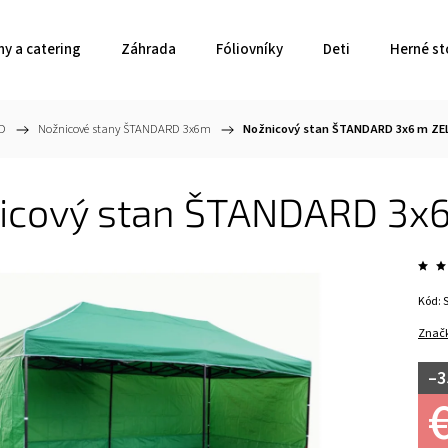
ny a catering
Záhrada
Fóliovníky
Deti
Herné st
RD
/
Nožnicové stany ŠTANDARD 3x6m
/
Nožnicový stan ŠTANDARD 3x6 m ZE
icový stan ŠTANDARD 3x
Kód:
Znač
–3