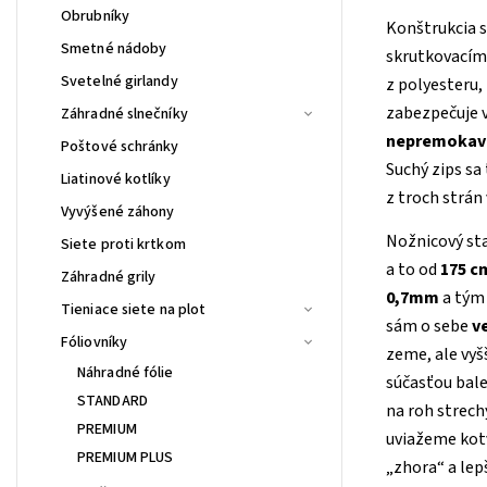
Obrubníky
Konštrukcia s
Smetné nádoby
skrutkovacím
Svetelné girlandy
z polyesteru,
zabezpečuje 
Záhradné slnečníky
nepremoka
Poštové schránky
Suchý zips sa
Liatinové kotlíky
z troch strán
Vyvýšené záhony
Nožnicový sta
Siete proti krtkom
a to od
175 c
Záhradné grily
0,7mm
a tým 
Tieniace siete na plot
sám o sebe
v
Fóliovníky
zeme, ale vyš
Náhradné fólie
súčasťou bale
STANDARD
na roh strech
PREMIUM
uviažeme kotv
PREMIUM PLUS
„zhora“ a lep