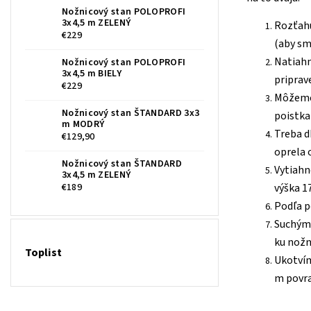
Nožnicový stan POLOPROFI
3x4,5 m ZELENÝ
Rozťahu
€229
(aby sm
Natiahn
Nožnicový stan POLOPROFI
3x4,5 m BIELY
priprav
€229
Môžeme 
Nožnicový stan ŠTANDARD 3x3
poistka
m MODRÝ
Treba d
€129,90
oprela 
Nožnicový stan ŠTANDARD
Vytiahn
3x4,5 m ZELENÝ
€189
výška 1
Podľa p
Suchými
ku nož
Toplist
Ukotvím
m povr