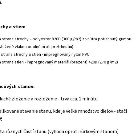
.
chy a stien:
a strana strechy – polyester 820D (300 g/m2) z vnútra potiahnutý gumou
ystužené vlákno odolné proti pretrhnutiu)
 strana strechy a stien - impregnovaný nylon PVC
a strana stien - impregnovaný materiál (brezent) 420D (270 g/m2)
icových stanov:
duché zloženie a rozloženie - trvá cca. 1 minútu
likované stavanie stanu, kde je veľké množstvo dielov - stačí
ť
ata rôznych častí stanu (výhoda oproti rúrkovým stanom)