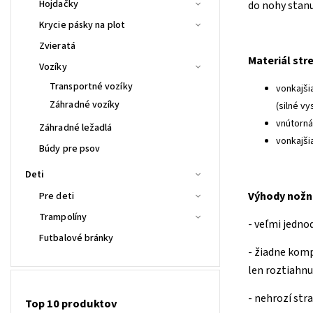
Hojdačky
do nohy stanu
Krycie pásky na plot
Zvieratá
Materiál stre
Vozíky
Transportné vozíky
vonkajši
Záhradné vozíky
(silné v
vnútorná
Záhradné ležadlá
vonkajši
Búdy pre psov
Deti
Výhody nožn
Pre deti
Trampolíny
- veľmi jedno
Futbalové bránky
- žiadne komp
len roztiahnu
- nehrozí str
Top 10 produktov