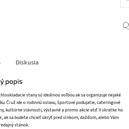
s
Diskusia
ý popis
hloskladacie stany sú ideálnou voľbou ak sa organizuje nejaké
ku. Či už ide o rodinnú oslavu, športové podujatie, cateringové
hy, kultúrne slávnosti, výstavné a promo akcie atď. V skratke ho
le, ak sa budete chcieť ukryť pred slnkom, dažďom, alebo Vám
redajný stánok.