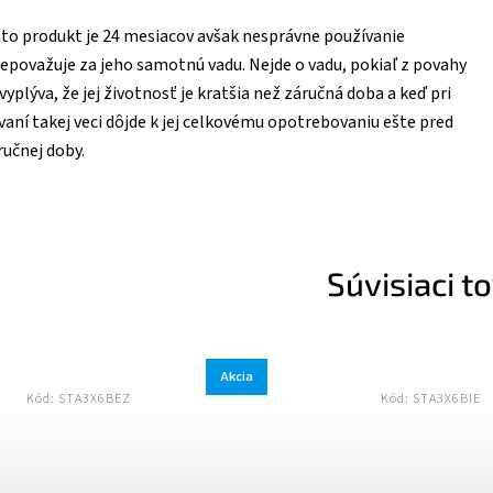
to produkt je 24 mesiacov avšak nesprávne používanie
epovažuje za jeho samotnú vadu. Nejde o vadu, pokiaľ z povahy
vyplýva, že jej životnosť je kratšia než záručná doba a keď pri
aní takej veci dôjde k jej celkovému opotrebovaniu ešte pred
učnej doby.
Súvisiaci t
Akcia
Kód:
STA3X6BIE
Kód