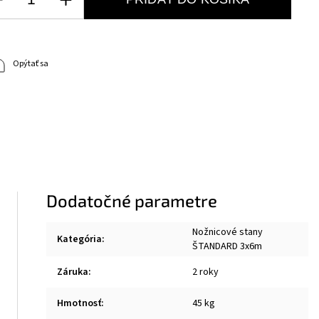
Opýtať sa
Dodatočné parametre
Nožnicové stany
Kategória
:
ŠTANDARD 3x6m
Záruka
:
2 roky
Hmotnosť
:
45 kg