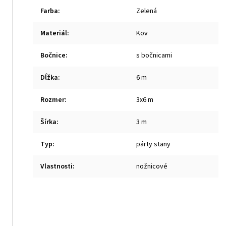
Farba
:
Zelená
Materiál
:
Kov
Bočnice
:
s bočnicami
Dĺžka
:
6 m
Rozmer
:
3x6 m
Šírka
:
3 m
Typ
:
párty stany
Vlastnosti
:
nožnicové