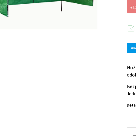
€1
Ak
Nožn
odoh
Bezp
Jedn
Deta