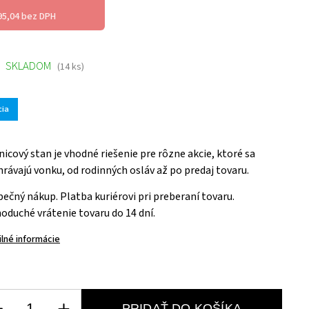
95,04 bez DPH
SKLADOM
(14 ks)
cia
icový stan je vhodné riešenie pre rôzne akcie, ktoré sa
rávajú vonku, od rodinných osláv až po predaj tovaru.
ečný nákup. Platba kuriérovi pri preberaní tovaru.
oduché vrátenie tovaru do 14 dní.
ilné informácie
PRIDAŤ DO KOŠÍKA