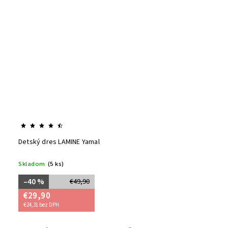
Detský dres LAMINE Yamal
Skladom
(5 ks)
–40 %
€49,90
€29,90
€24,31 bez DPH