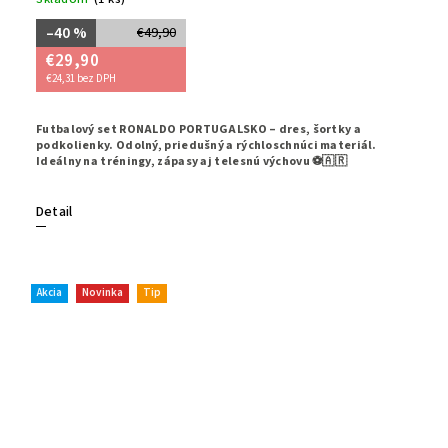
–40 %
€49,90
€29,90
€24,31 bez DPH
Futbalový set RONALDO PORTUGALSKO – dres, šortky a
podkolienky. Odolný, priedušný a rýchloschnúci materiál.
Ideálny na tréningy, zápasy aj telesnú výchovu ⚽🇦🇷
Detail
Akcia
Novinka
Tip