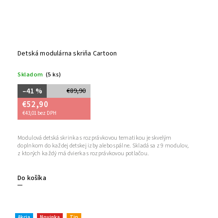
Detská modulárna skriňa Cartoon
Skladom
(5 ks)
–41 %
€89,90
€52,90
€43,01 bez DPH
Modulová detská skrinka s rozprávkovou tematikou je skvelým
doplnkom do každej detskej izby alebo spálne. Skladá sa z 9 modulov,
z ktorých každý má dvierka s rozprávkovou potlačou.
Do košíka
Akcia
Novinka
Tip