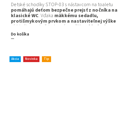
Detské schodíky STOP-03 s nástavcom na toaletu
pomáhajú deťom bezpečne prejsť z nočníka na
klasické WC
. Vďaka
mäkkému sedadlu,
protišmykovým prvkom a nastaviteľnej výške
sú ideálne na každodenné použitie.
Skladacia
konštrukci
a šetrí miesto a
ekologické materiály
Do košíka
zaručujú
bezpečnosť
aj
pohodlie
.
Akcia
Novinka
Tip