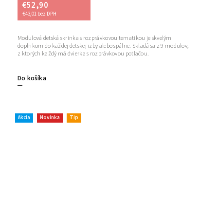
€52,90
€43,01 bez DPH
Modulová detská skrinka s rozprávkovou tematikou je skvelým
doplnkom do každej detskej izby alebo spálne. Skladá sa z 9 modulov,
z ktorých každý má dvierka s rozprávkovou potlačou.
Do košíka
Akcia
Novinka
Tip