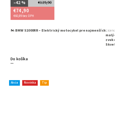
–42 %
€129,90
€74,90
€60,89 bez DPH
🏍️
BMW S1000RR – Elektrický motocykel pre najmenších
Licencovaný det
malých jazdco
zvukovým efekt
Skvelý prvý m
Do košíka
Akcia
Novinka
Tip