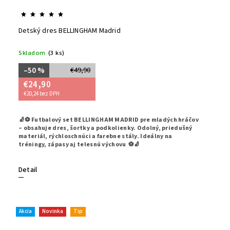
Detský dres BELLINGHAM Madrid
Skladom
(3 ks)
–50 %
€49,90
€24,90
€20,24 bez DPH
🧦⚽ Futbalový set BELLINGHAM MADRID pre mladých hráčov
– obsahuje dres, šortky a podkolienky. Odolný, priedušný
materiál, rýchloschnúci a farebne stály. Ideálny na
tréningy, zápasy aj telesnú výchovu ⚽🧦
Detail
Akcia
Novinka
Tip