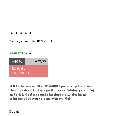
Detský dres VINI JR Madrid
Skladom
(1 ks)
–40 %
€49,90
€29,90
€24,31 bez DPH
🧦⚽ Futbalový set VINI JR MADRID pre mladých hráčov –
obsahuje dres, šortky a podkolienky. Odolný, priedušný
materiál, rýchloschnúci a farebne stály. Ideálny na
tréningy, zápasy aj telesnú výchovu ⚽🧦
Detail