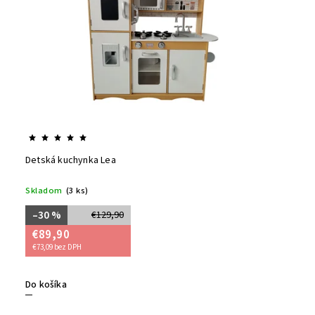
Detská kuchynka Lea
Skladom
(3 ks)
–30 %
€129,90
€89,90
€73,09 bez DPH
Do košíka