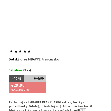
Detský dres MBAPPE Francúzsko
Skladom
(3 ks)
–40 %
€49,90
€29,90
€24,31 bez DPH
Futbalový set MBAPPÉ FRANCÚZSKO – dres, šortky a
podkolienky. Odolný, priedušný a rýchloschnúci materiál.
Ideálny na tréningy, zápasy aj telesnú výchovu ⚽🇫🇷