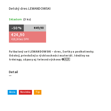
Detský dres LEWANDOWSKI
Skladom
(3 ks)
–50 %
€49,90
€24,90
€20,24 bez DPH
Futbalový set LEWANDOWSKI – dres, šortky a podkolienky.
Odolný, priedušný a rýchloschnúci materiál. Ideálny na
tréningy, zápasy aj telesnú výchovu ⚽🇦🇷
Detail
Akcia
Novinka
Tip