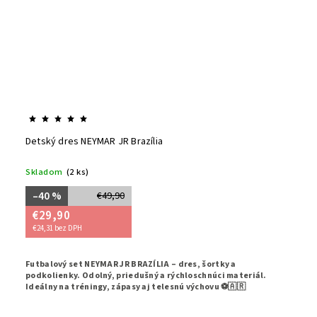
Detský dres NEYMAR JR Brazília
Skladom
(2 ks)
–40 %
€49,90
€29,90
€24,31 bez DPH
Futbalový set NEYMAR JR BRAZÍLIA – dres, šortky a
podkolienky. Odolný, priedušný a rýchloschnúci materiál.
Ideálny na tréningy, zápasy aj telesnú výchovu ⚽🇦🇷