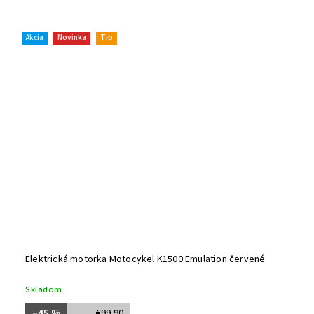
Akcia
Novinka
Tip
Elektrická motorka Motocykel K1500 Emulation červené
Skladom
–45 %
€99,90