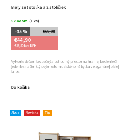
Biely set stolíka a 2 stoličiek
Skladom
(1 ks)
–35 %
€69,90
€44,90
€36,50 bez DPH
Vytvorte deťom bezpečný a pohodlný priestor na hranie, kreslenie či
jedenie s naším štýlovým setom detského nábytku v elegantnej bielej
farbe.
Do košíka
Akcia
Novinka
Tip