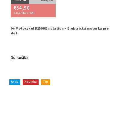
€54,90
€44,63 bez DPH
🏍️
Motocykel K1500 Emulation – Elektrická motorka pre
Štýlový a 
deti
deti od 3
funkciám 
Dostupný 
Do košíka
Akcia
Novinka
Tip