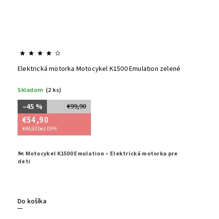
Elektrická motorka Motocykel K1500 Emulation zelené
Skladom
(2 ks)
–45 %
€99,90
€54,90
€44,63 bez DPH
🏍️
Motocykel K1500 Emulation – Elektrická motorka pre
Štýlový a 
deti
deti od 3
funkciám 
Dostupný 
Do košíka