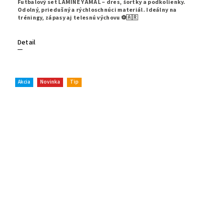
Futbalový set LAMINE YAMAL – dres, šortky a podkolienky.
Odolný, priedušný a rýchloschnúci materiál. Ideálny na
tréningy, zápasy aj telesnú výchovu ⚽🇦🇷
Detail
Akcia
Novinka
Tip