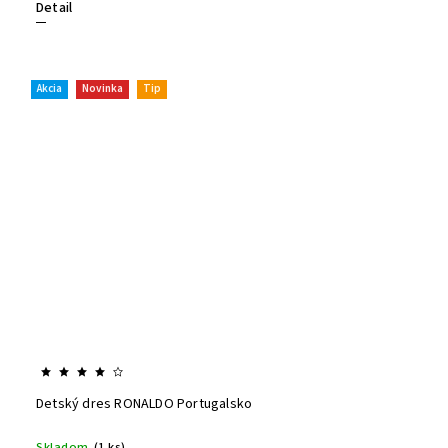
Detail
Akcia
Novinka
Tip
Detský dres RONALDO Portugalsko
Skladom
(1 ks)