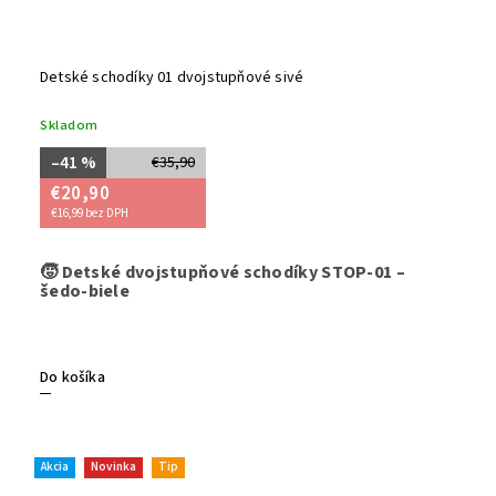
Detské schodíky 01 dvojstupňové sivé
Skladom
–41 %
€35,90
€20,90
€16,99 bez DPH
Podpor
🧒
Detské dvojstupňové schodíky STOP-01 –
prakti
šedo-biele
Vďaka
p
hranám 
kúpeľne
skladac
Do košíka
pomocní
objavite
Akcia
Novinka
Tip