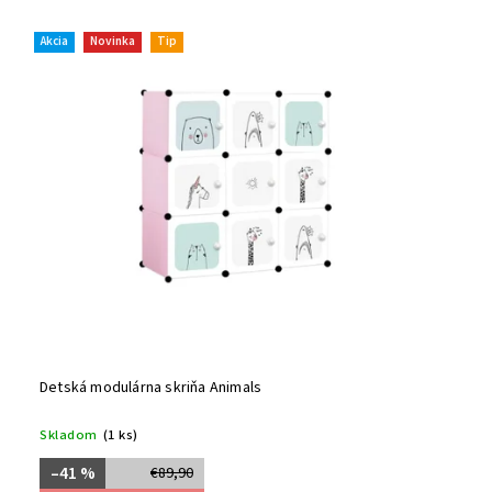
Akcia
Novinka
Tip
Detská modulárna skriňa Animals
Skladom
(1 ks)
–41 %
€89,90