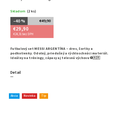
Skladom
(2 ks)
–40 %
€49,90
€29,90
€24,31 bez DPH
Futbalový set MESSI ARGENTÍNA – dres, šortky a
podkolienky. Odolný, priedušný a rýchloschnúci materiál.
Ideálny na tréningy, zápasy aj telesnú výchovu ⚽🇦🇷
Detail
Akcia
Novinka
Tip