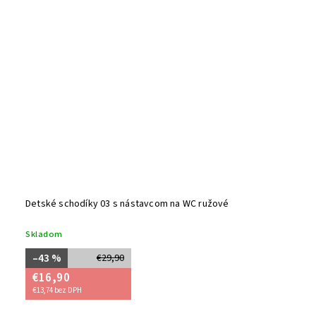
Detské schodíky 03 s nástavcom na WC ružové
Skladom
–43 %
€29,90
€16,90
€13,74 bez DPH