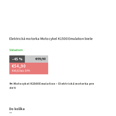
Elektrická motorka Motocykel K1500 Emulation biele
Skladom
–45 %
€99,90
€54,90
€44,63 bez DPH
🏍️
Motocykel K1500 Emulation – Elektrická motorka pre
Štýlový a 
deti
deti od 3
funkciám 
Dostupný 
Do košíka