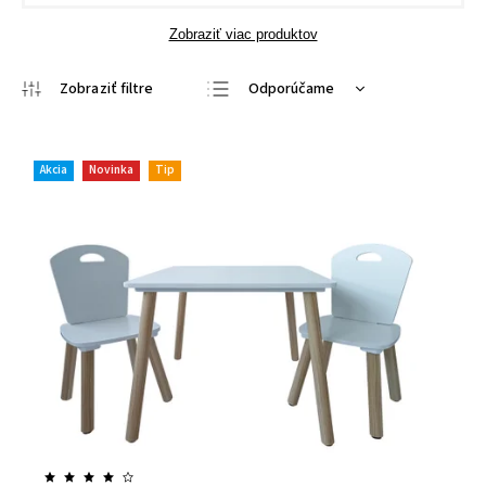
Zobraziť viac produktov
Odporúčame
Najlacnejšie
Najdrahšie
Akcia
Novinka
Tip
Najpredávanejšie
Abecedne