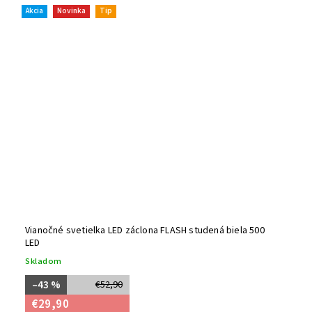
Akcia
Novinka
Tip
Vianočné svetielka LED záclona FLASH studená biela 500
LED
Skladom
–43 %
€52,90
€29,90