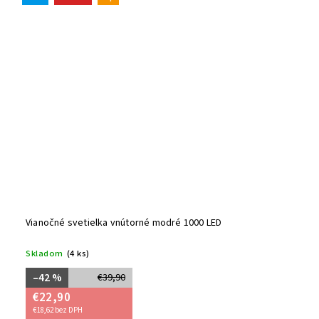
Vianočné svetielka vnútorné modré 1000 LED
Skladom
(4 ks)
–42 %
€39,90
€22,90
€18,62 bez DPH