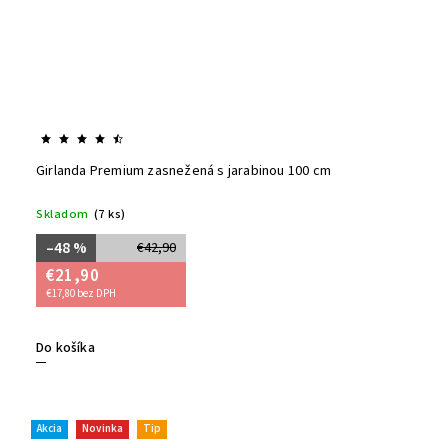
Girlanda Premium zasnežená s jarabinou 100 cm
Skladom
(7 ks)
–48 %
€42,90
€21,90
€17,80 bez DPH
Do košíka
Akcia
Novinka
Tip