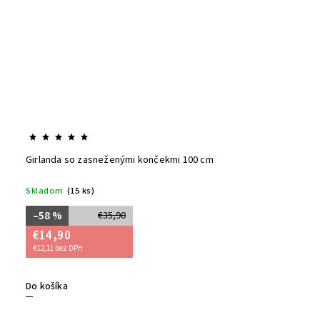
Girlanda so zasneženými končekmi 100 cm
Skladom
(15 ks)
–58 %
€35,90
€14,90
€12,11 bez DPH
Do košíka