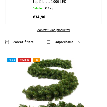
teplá biela 1000 LED
Skladom
(10 ks)
€34,90
Zobraziť viac produktov
Odporúčame
Najlacnejšie
Najdrahšie
Akcia
Novinka
Tip
Najpredávanejšie
Abecedne