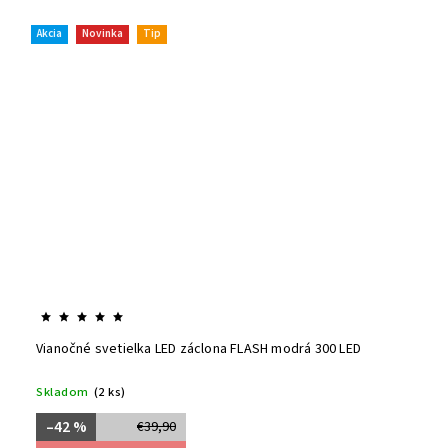
Akcia
Novinka
Tip
Vianočné svetielka LED záclona FLASH modrá 300 LED
Skladom
(2 ks)
–42 %
€39,90