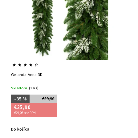
Girlanda Anna 3D
Skladom
(1 ks)
–35 %
€39,90
€25,90
€21,06 bez DPH
Do košíka