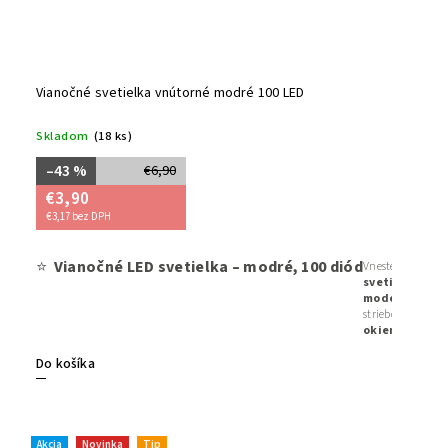
Vianočné svetielka vnútorné modré 100 LED
Skladom
(18 ks)
–43 %
€6,90
€3,90
€3,17 bez DPH
⭐
Vianočné LED svetielka – modré, 100 diód
Vneste do svojh
svetielka s 8 
modernú
atmo
strieborné či bie
okien, krbu či
prepojiteľné
Do košíka
originálnom š
Akcia
Novinka
Tip