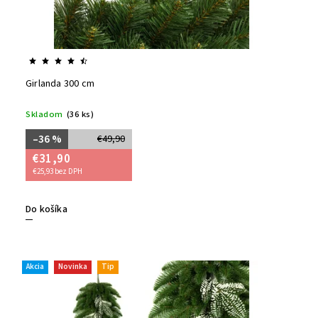
Girlanda 300 cm
Skladom
(36 ks)
–36 %
€49,90
€31,90
€25,93 bez DPH
Do košíka
Akcia
Novinka
Tip