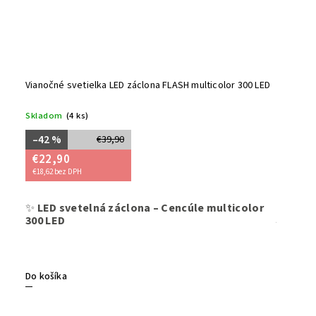
Vianočné svetielka LED záclona FLASH multicolor 300 LED
Skladom
(4 ks)
–42 %
€39,90
€22,90
€18,62 bez DPH
✨
LED svetelná záclona – Cencúle multicolor
Farebná s
300 LED
jemným F
farbách –
veselú sv
vnútorné 
či interi
Do košíka
prepojeni