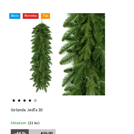
Akcia
Novinka
Tip
Girlanda Jedľa 3D
Skladom
(21 ks)
–44 %
€35,90