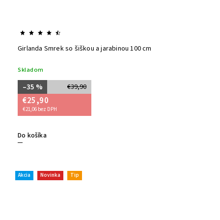
Girlanda Smrek so šiškou a jarabinou 100 cm
Skladom
–35 %
€39,90
€25,90
€21,06 bez DPH
Do košíka
Akcia
Novinka
Tip