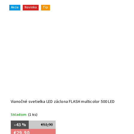
Akcia
Novinka
Tip
Vianočné svetielka LED záclona FLASH multicolor 500 LED
Skladom
(1 ks)
–43 %
€52,90
€29,90