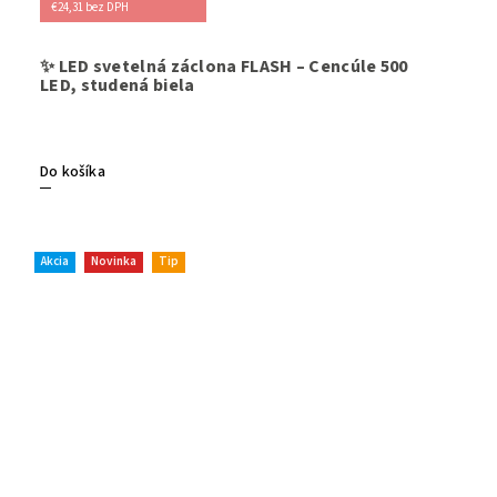
€24,31 bez DPH
Elegantn
✨ LED svetelná záclona FLASH – Cencúle 500
ľadových
LED, studená biela
farbe - s
vonkajšie
balkóny, 
úsporná, 
Do košíka
Akcia
Novinka
Tip