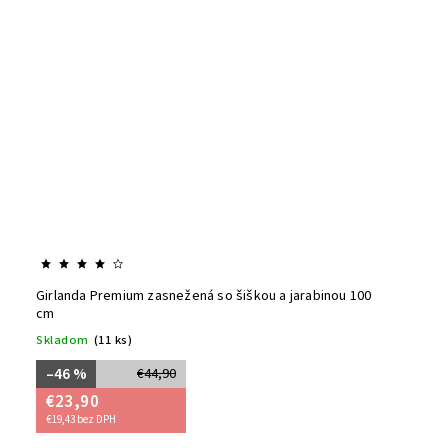
Girlanda Premium zasnežená so šiškou a jarabinou 100
cm
Skladom
(11 ks)
–46 %
€44,90
€23,90
€19,43 bez DPH