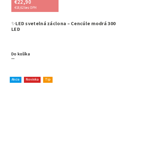
€22,90
€18,62 bez DPH
✨
LED svetelná záclona – Cencúle modrá 300
Elegantn
LED
a jemným
chladný, 
atmosféru
ideálna n
Energetic
Do košíka
súprav.
Akcia
Novinka
Tip