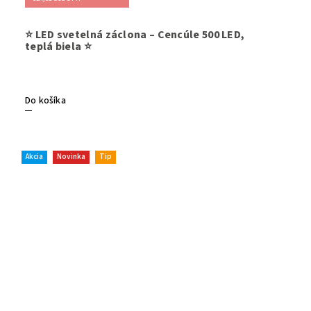
Sviatočn
⭐ LED svetelná záclona – Cencúle 500 LED,
a jemným
teplá biela ⭐
farbe a j
Vytvára
út
či interi
prepojeni
Do košíka
Akcia
Novinka
Tip