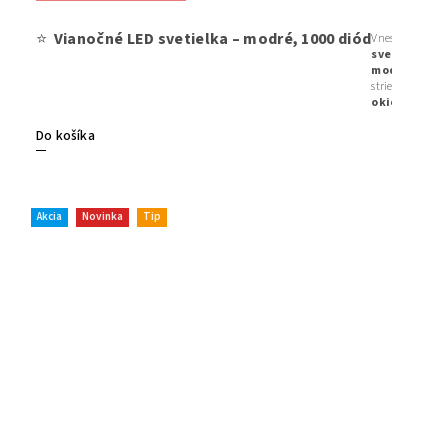
⭐
Vianočné LED svetielka – modré, 1000 diód
Vneste do svo
svetielka s 
modernú
atm
strieborné či b
okien, krbu 
prepojiteľné
Do košíka
originálnom 
Akcia
Novinka
Tip