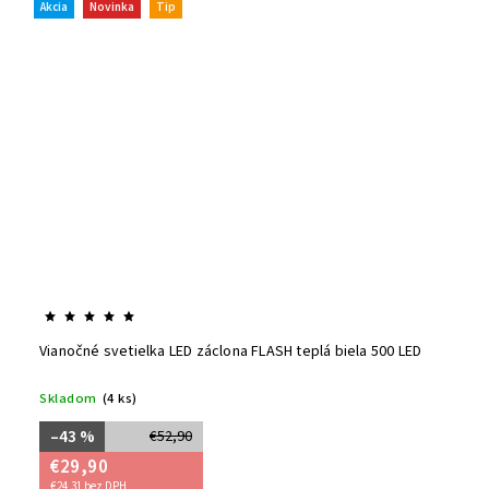
Akcia
Novinka
Tip
Vianočné svetielka LED záclona FLASH teplá biela 500 LED
Skladom
(4 ks)
–43 %
€52,90
€29,90
€24,31 bez DPH