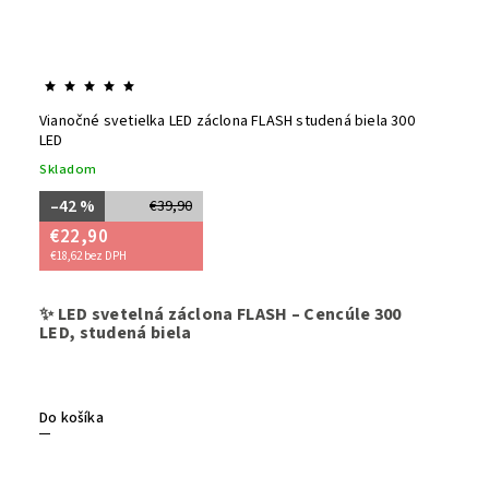
Vianočné svetielka LED záclona FLASH studená biela 300
LED
Skladom
–42 %
€39,90
€22,90
€18,62 bez DPH
Elegantn
✨ LED svetelná záclona FLASH – Cencúle 300
ľadových
LED, studená biela
farbe - s
vonkajšie
balkóny, 
úsporná, 
Do košíka