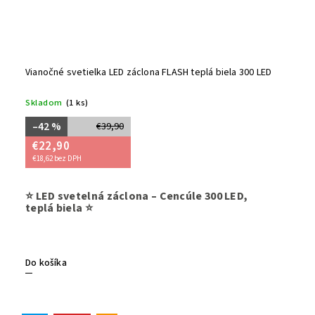
Vianočné svetielka LED záclona FLASH teplá biela 300 LED
Skladom
(1 ks)
–42 %
€39,90
€22,90
€18,62 bez DPH
Sviatočn
⭐ LED svetelná záclona – Cencúle 300 LED,
a jemným
teplá biela ⭐
farbe a j
Vytvára
út
či interi
prepojeni
Do košíka