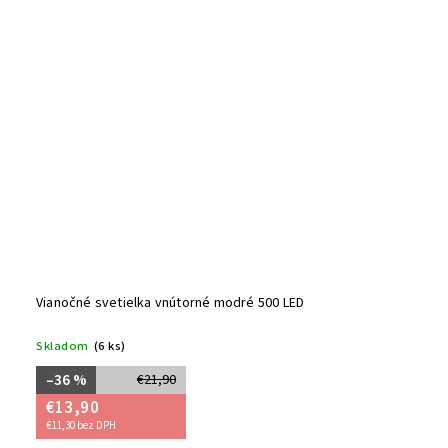
Vianočné svetielka vnútorné modré 500 LED
Skladom
(6 ks)
–36 %
€21,90
€13,90
€11,30 bez DPH