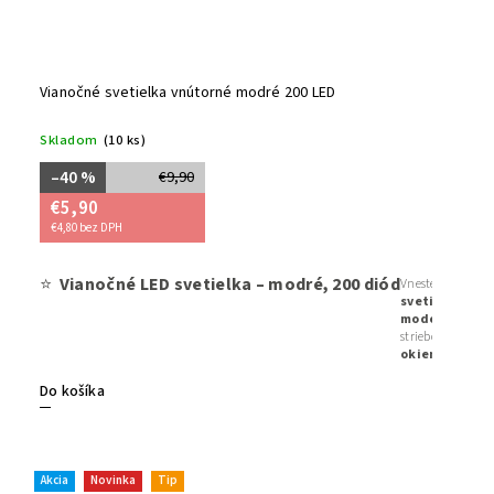
Vianočné svetielka vnútorné modré 200 LED
Skladom
(10 ks)
–40 %
€9,90
€5,90
€4,80 bez DPH
⭐
Vianočné LED svetielka – modré, 200 diód
Vneste do svojh
svetielka s 8 
modernú
atmo
strieborné či bie
okien, krbu či
prepojiteľné
Do košíka
originálnom š
Akcia
Novinka
Tip