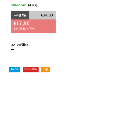
Skladom
(4 ks)
–48 %
€34,90
€17,90
€14,55 bez DPH
Do košíka
Akcia
Novinka
Tip