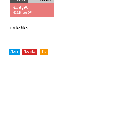
€19,90
€16,18 bez DPH
Do košíka
Akcia
Novinka
Tip