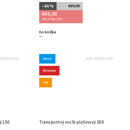
–44 %
€89,90
€49,90
€40,57 bez DPH
Do košíka
Akcia
:
VOZPLO150
Kód:
VOZPLO300
Novinka
Tip
ý 150
Transportný vozík plošinový 300