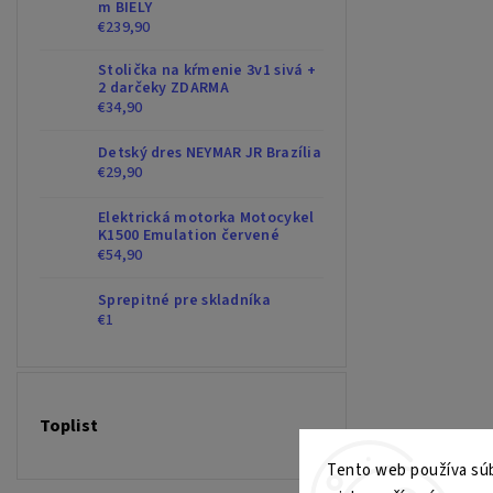
m BIELY
€239,90
Stolička na kŕmenie 3v1 sivá +
2 darčeky ZDARMA
€34,90
Detský dres NEYMAR JR Brazília
€29,90
Elektrická motorka Motocykel
K1500 Emulation červené
€54,90
Sprepitné pre skladníka
€1
Toplist
Tento web používa súb