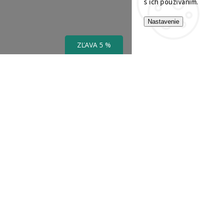
s ich používaním.
Nastavenie
ZĽAVA 5 %
INFORMÁCIE PRE VÁS
Kontakty
Obchodné podmienky
Ochrana osobných údajov