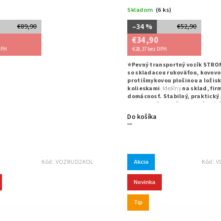
Skladom
(6 ks)
–34 %
€89,90
€52,90
€34,90
DPH
€28,37 bez DPH
⭐Pevný transportný vozík STRON
so skladacou rukoväťou, kovov
protišmykovou plošinou a ložis
kolieskami
. Ideálny
na sklad, fir
domácnosť. Stabilný, praktický 
pripravený na každodenné zaťa
Do košíka
Akcia
Kód:
VOZRUD2KOL
Kód:
V
Novinka
Tip