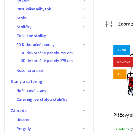
Regály
Rustikálny nábytok
Stoly
Stoličky
Toaletné stolíky
3D Dekoračné panely
Akcia
3D dekoračné panely 255 cm
3D dekoračné panely 275 cm
Novinka
Koše na pranie
Tip
Stany a catering
Nožnicové stany
Cateringové stoly a stoličky
Záhrada
Plážový s
Udiarne
Pergoly
Skladom
(