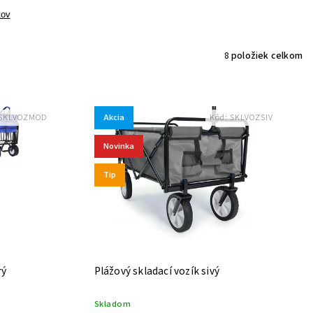
tov
8
položiek celkom
Akcia
SKLVOZMOD
Kód:
SKLVOZSIV
Novinka
Tip
rý
Plážový skladací vozík sivý
Skladom