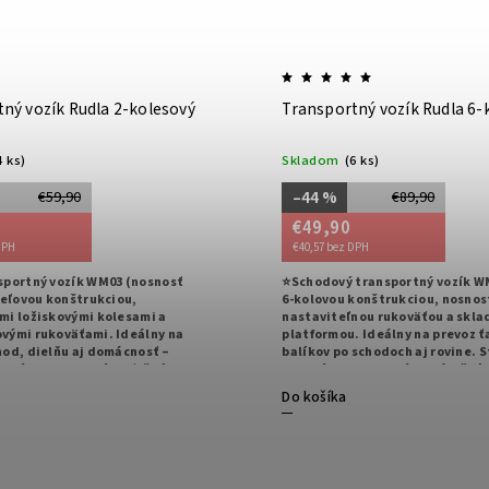
ný vozík Rudla 2-kolesový
Transportný vozík Rudla 6-
4 ks)
Skladom
(6 ks)
–44 %
€59,90
€89,90
€49,90
DPH
€40,57 bez DPH
sportný vozík WM03 (nosnosť
⭐Schodový transportný vozík W
ceľovou konštrukciou,
6‑kolovou konštrukciou, nosnosť
mi ložiskovými kolesami a
nastaviteľnou rukoväťou a skl
vými rukoväťami. Ideálny na
platformou. Ideálny na prevoz ť
hod, dielňu aj domácnosť –
balíkov po schodoch aj rovine. S
ilný a pripravený na ťažké
odolný a pripravený na náročné 
Do košíka