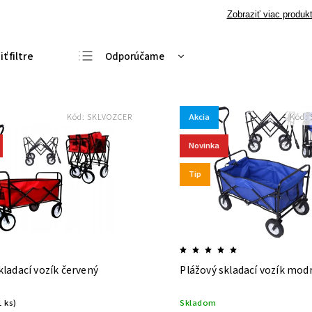
Zobraziť viac produk
Odporúčame
Najlacnejšie
Najdrahšie
Akcia
Kód:
SKLVOZCER
Kód:
Najpredávanejšie
Abecedne
Novinka
Tip
kladací vozík červený
Plážový skladací vozík mod
1 ks)
Skladom