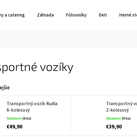
ny a catering
Záhrada
Fóliovníky
Deti
Herné st
portné vozíky
ejšie
Transportný vozík Rudla
Transportný v
6-kolesový
2-kolesový
Skladom
(6 ks)
Skladom
(4 ks)
€49,90
€39,90