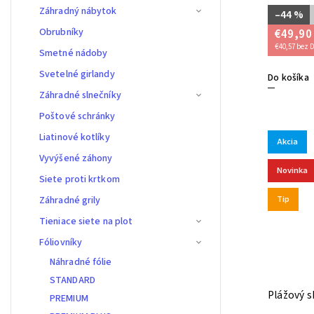
Záhradný nábytok
–44 %
Obrubníky
€49,90
€40,57 bez 
Smetné nádoby
Svetelné girlandy
Do košíka
Záhradné slnečníky
Poštové schránky
Liatinové kotlíky
Akcia
Vyvýšené záhony
Novinka
Siete proti krtkom
Tip
Záhradné grily
Tieniace siete na plot
Fóliovníky
Náhradné fólie
STANDARD
Plážový s
PREMIUM