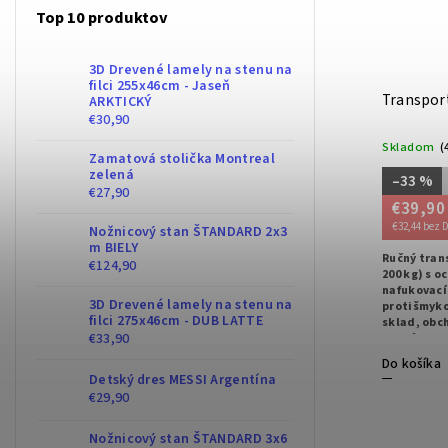
Top 10 produktov
3D Drevené lamely na stenu na
filci 255x46cm - Jaseň
Transport
ARKTICKÝ
€30,90
Skladom
(
Zamatová stolička Montreal
zelená
–33 %
€27,90
€39,90
€32,44 bez 
Nožnicový stan ŠTANDARD 2x3
m BIELY
Ručný tran
€124,90
200 kg) s o
nafukovací
3D Drevené lamely na stenu na
protišmyko
filci 275x46cm - DUB LATTE
sklad, obc
€33,90
pevný, stab
náklady.
Do košíka
Detský dres MESSI Argentína
€29,90
Nožnicový stan ŠTANDARD 3x6