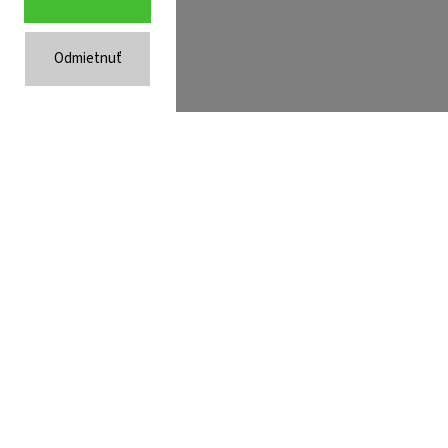
an.sk
0902 521 357 | PON - PIA 8:00 - 16:00
Odmietnuť
FACEBOOK