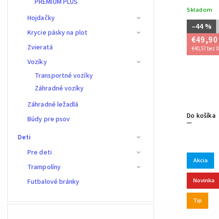
PREMIUM PLUS
Skladom
Hojdačky
–44 %
Krycie pásky na plot
€49,90
Zvieratá
€40,57 bez 
Vozíky
Transportné vozíky
Záhradné vozíky
Záhradné ležadlá
Do košíka
Búdy pre psov
Deti
Pre deti
Akcia
Trampolíny
Novinka
Futbalové bránky
Tip