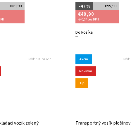
–47 %
€89,90
€95,90
€49,90
DPH
€40,57 bez DPH
Do košíka
Akcia
Kód:
SKLVOZZEL
Kód
Novinka
Tip
kladací vozík zelený
Transportný vozík plošinov