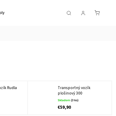
oly
Toaletné stolíky
Herné kreslá
Stoličky
Dom
ozík Rudla
Transportný vozík
plošinový 300
Skladom
(3 ks)
€59,90