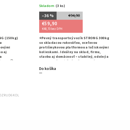
Skladom
(3 ks)
–36 %
€94,90
€59,90
€48,70 bez DPH
G (150 kg)
⭐Pevný transportný vozík STRONG 300 kg
ou
so skladacou rukoväťou, oceľovou
kovými
protišmykovou platformou a ložiskovými
mu aj
kolieskami. Ideálny na sklad, firmu,
a
stavbu aj domácnosť – stabilný, odolný a
ženie.📦
pripravený na ťažké každodenné
používanie.
Do košíka
OZRUD6KOL