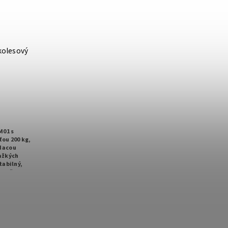
kolesový
M01 s
ou 200 kg,
adacou
ažkých
tabilný,
použitie.