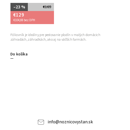
–23 %
€169
€129
€104,88 bez DPH
Fóliovník je ideálny pre pestovanie plodín v malých domácich
záhradách, záhradkách, ako aj na väčších farmách.
Do košíka
info
@
noznicovystan.sk