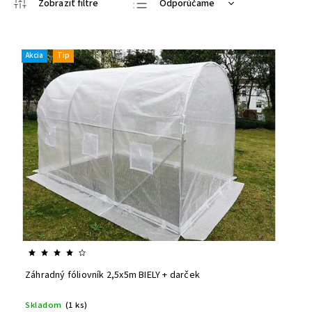
Odporúčame
Najlacnejšie
Najdrahšie
Akcia
Tip
Najpredávanejšie
Abecedne
Záhradný fóliovník 2,5x5m BIELY + darček
Skladom
(1 ks)