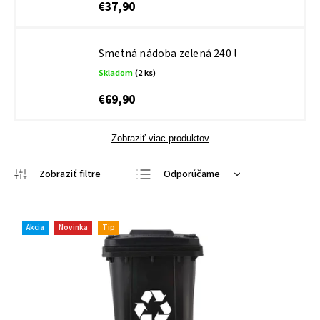
€37,90
Smetná nádoba zelená 240 l
Skladom
(2 ks)
€69,90
Zobraziť viac produktov
Odporúčame
Najlacnejšie
Najdrahšie
Akcia
Novinka
Tip
Najpredávanejšie
Abecedne