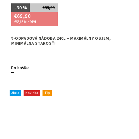
–30 %
€99,90
€69,90
€56,83 bez DPH
➡️Potre
✨ODPADOVÁ NÁDOBA 240L – MAXIMÁLNY OBJEM,
zvládne
MINIMÁLNA STAROSŤ!
efektívn
Do košíka
Akcia
Novinka
Tip