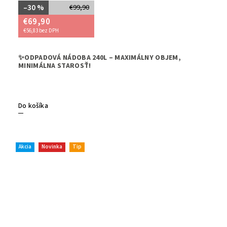
–30 %
€99,90
€69,90
€56,83 bez DPH
➡️Potre
✨ODPADOVÁ NÁDOBA 240L – MAXIMÁLNY OBJEM,
zvládne
MINIMÁLNA STAROSŤ!
efektívn
Do košíka
Akcia
Novinka
Tip