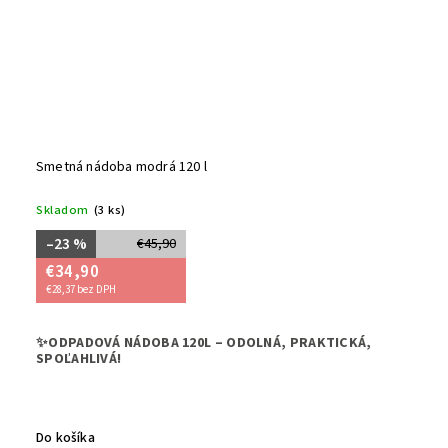
Smetná nádoba modrá 120 l
Skladom
(3 ks)
–23 %
€45,90
€34,90
€28,37 bez DPH
➡️Hľad
✨ODPADOVÁ NÁDOBA 120L – ODOLNÁ, PRAKTICKÁ,
slúžiť 
SPOĽAHLIVÁ!
odpadu
☑️Naša
kvalitn
oceníte
Do košíka