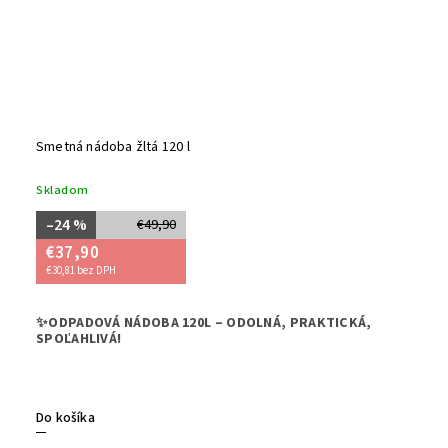
Smetná nádoba žltá 120 l
Skladom
–24 %
€49,90
€37,90
€30,81 bez DPH
➡️Hľadáte
✨ODPADOVÁ NÁDOBA 120L – ODOLNÁ, PRAKTICKÁ,
zároveň uľ
SPOĽAHLIVÁ!
☑️Naša
od
materiál
Do košíka