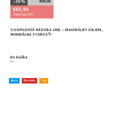
–30 %
€99,90
€69,90
€56,83 bez DPH
➡️Potre
✨ODPADOVÁ NÁDOBA 240L – MAXIMÁLNY OBJEM,
zvládne
MINIMÁLNA STAROSŤ!
efektívn
Do košíka
Akcia
Novinka
Tip