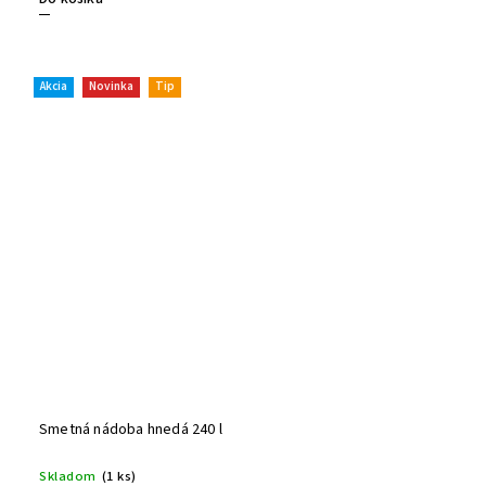
Akcia
Novinka
Tip
Smetná nádoba hnedá 240 l
Skladom
(1 ks)