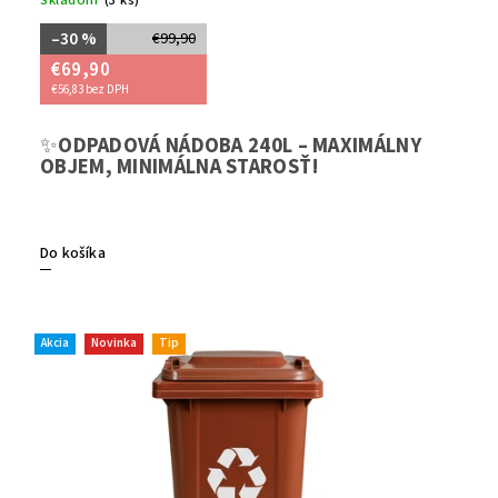
Skladom
(3 ks)
–30 %
€99,90
€69,90
€56,83 bez DPH
✨
ODPADOVÁ NÁDOBA 240L – MAXIMÁLNY
➡️Potre
OBJEM, MINIMÁLNA STAROSŤ!
zvládne
efektívn
Do košíka
Akcia
Novinka
Tip