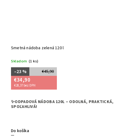
Smetná nádoba zelená 120 l
Skladom
(1 ks)
–23 %
€45,90
€34,90
€28,37 bez DPH
➡️Hľadáte
✨ODPADOVÁ NÁDOBA 120L – ODOLNÁ, PRAKTICKÁ,
zároveň uľ
SPOĽAHLIVÁ!
☑️Naša
od
materiál
Do košíka