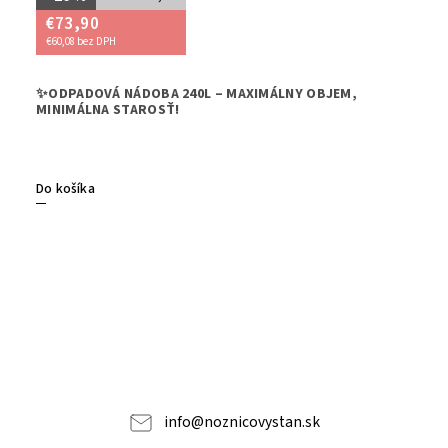
€73,90
€60,08 bez DPH
➡️Potre
✨ODPADOVÁ NÁDOBA 240L – MAXIMÁLNY OBJEM,
zvládne
MINIMÁLNA STAROSŤ!
efektívn
Do košíka
info
@
noznicovystan.sk