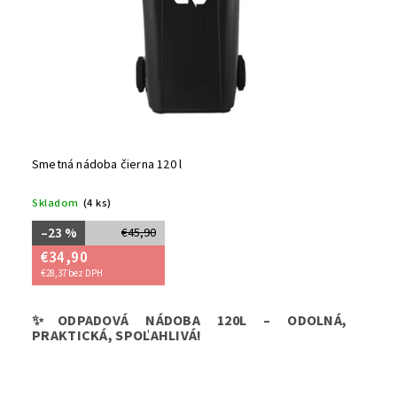
Smetná nádoba čierna 120 l
Skladom
(4 ks)
–23 %
€45,90
€34,90
€28,37 bez DPH
➡️Hľadáte
✨ODPADOVÁ NÁDOBA 120L – ODOLNÁ,
zároveň uľ
PRAKTICKÁ, SPOĽAHLIVÁ!
☑️Naša
od
materiál