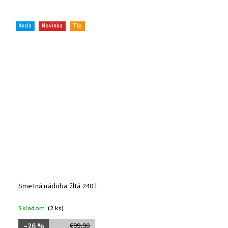
Akcia
Novinka
Tip
Smetná nádoba žltá 240 l
Skladom
(2 ks)
–26 %
€99,90