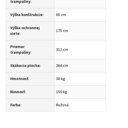
trampolíny
:
Výška konštrukcie
:
65 cm
Výška ochrannej
175 cm
siete
:
Priemer
312 cm
trampolíny
:
Skákacia plocha
:
264 cm
Hmotnosť
:
38 kg
Nosnosť
:
150 kg
Farba
:
Ružová