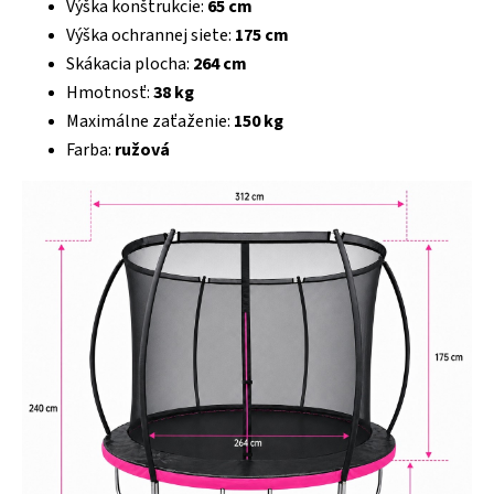
Výška konštrukcie:
65 cm
Výška ochrannej siete:
175 cm
Skákacia plocha:
264 cm
Hmotnosť:
38 kg
Maximálne zaťaženie:
150 kg
Farba:
ružová