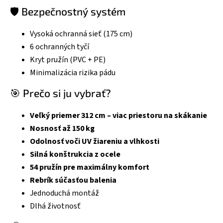
🛡️ Bezpečnostný systém
Vysoká ochranná sieť (175 cm)
6 ochranných tyčí
Kryt pružín (PVC + PE)
Minimalizácia rizika pádu
🎯 Prečo si ju vybrať?
Veľký priemer 312 cm – viac priestoru na skákanie
Nosnosť až 150 kg
Odolnosť voči UV žiareniu a vlhkosti
Silná konštrukcia z ocele
54 pružín pre maximálny komfort
Rebrík súčasťou balenia
Jednoduchá montáž
Dlhá životnosť