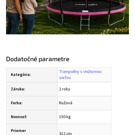
Dodatočné parametre
Trampolíny s vnútornou
Kategória
:
sieťou
Záruka
:
2 roky
Farba
:
Ružová
Nosnosť
:
150 kg
Priemer
312 cm