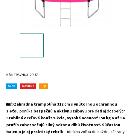
Kód:
TRAVNU312RUZ
Akcia
Novinka
Tip
🏡✨Záhradná trampolína 312 cm s vnútornou ochrannou
sieťo
u ponúka
bezpečnú a aktívnu zábavu
pre deti aj dospelých.
Stabilná oceľová konštrukcia, vysoká nosnosť 150 kg a až 54
pružín zabezpečujú silný odraz a dlhú životnosť.
Súčasťou
balenia je aj praktický rebrík
– ideálna voľba do každej záhrady.