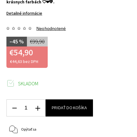
krásnych farbách 🤍❤️💚.
Detailné informácie
Neohodnotené
–45 %
€99,90
€54,90
€44,63 bez DPH
SKLADOM
PRIDAŤ DO KOŠÍKA
Opýtať sa