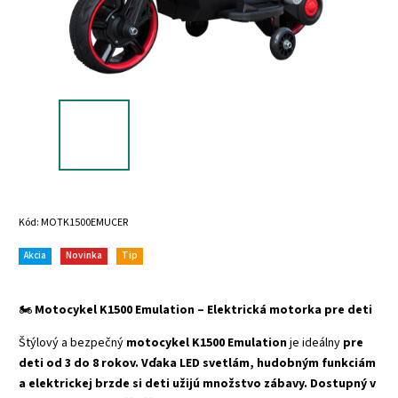
Kód:
MOTK1500EMUCER
Akcia
Novinka
Tip
🏍️
Motocykel K1500 Emulation – Elektrická motorka pre deti
Štýlový a bezpečný
motocykel K1500 Emulation
je ideálny
pre
deti od 3 do 8 rokov. Vďaka LED svetlám, hudobným funkciám
a elektrickej brzde si deti užijú množstvo zábavy. Dostupný v