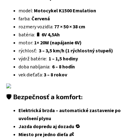
model:
Motocykel K1500 Emulation
farba:
Červená
rozmery vozidla:
77 × 50 × 38 cm
batéria:
🔋 6V 4,5Ah
motor:
1× 20W (napájanie 6V)
rýchlosť:
3 – 3,5 km/h (1 rýchlostný stupeň)
výdrž batérie:
1 – 1,5 hodiny
doba nabíjania:
6 – 8 hodín
vek dieťaťa:
3 – 8 rokov
🛡️
Bezpečnosť a komfort:
Elektrická brzda – automatické zastavenie po
uvoľnení plynu
Jazda dopredu aj dozadu 🔁
Miesto pre jedno dieťa 👶