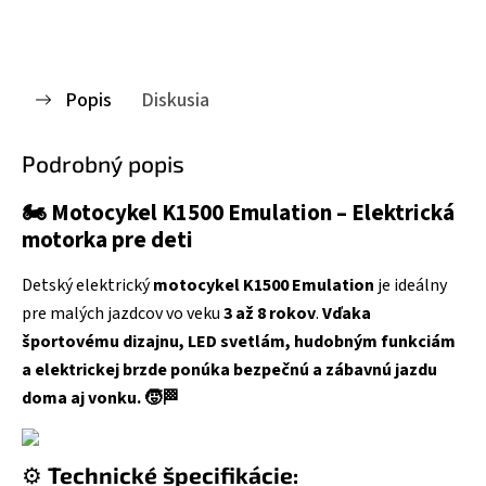
Popis
Diskusia
Podrobný popis
🏍️
Motocykel K1500 Emulation – Elektrická
motorka pre deti
Detský elektrický
motocykel K1500 Emulation
je ideálny
pre malých jazdcov vo veku
3 až 8 rokov
.
Vďaka
športovému dizajnu, LED svetlám, hudobným funkciám
a elektrickej brzde ponúka bezpečnú a zábavnú jazdu
doma aj vonku. 🧒🏁
⚙️
Technické špecifikácie: