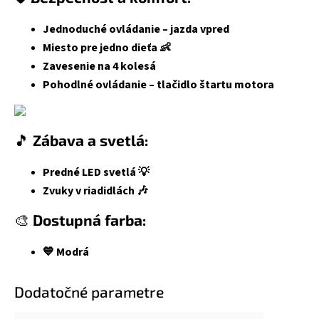
Jednoduché ovládanie – jazda vpred
Miesto pre jedno dieťa 👶
Zavesenie na 4 kolesá
Pohodlné ovládanie – tlačidlo štartu motora
🎵
Zábava a svetlá:
Predné LED svetlá 💡
Zvuky v riadidlách 🎶
🎨
Dostupná farba:
💙 Modrá
Dodatočné parametre