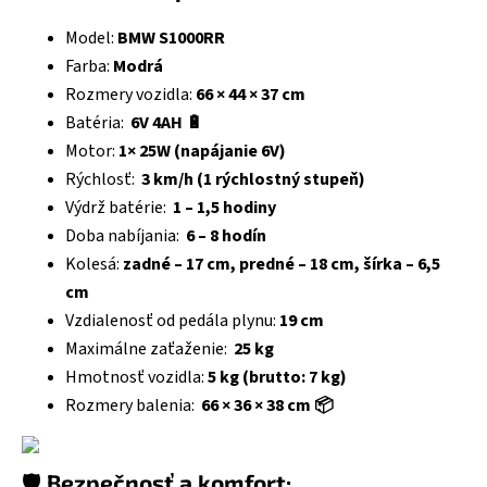
Model:
BMW S1000RR
Farba:
Modrá
Rozmery vozidla:
66 × 44 × 37 cm
Batéria:
6V 4AH 🔋
Motor:
1× 25W (napájanie 6V)
Rýchlosť:
3 km/h (1 rýchlostný stupeň)
Výdrž batérie:
1 – 1,5 hodiny
Doba nabíjania:
6 – 8 hodín
Kolesá:
zadné – 17 cm, predné – 18 cm, šírka – 6,5
cm
Vzdialenosť od pedála plynu:
19 cm
Maximálne zaťaženie:
25 kg
Hmotnosť vozidla:
5 kg (brutto: 7 kg)
Rozmery balenia:
66 × 36 × 38 cm 📦
🛡️
Bezpečnosť a komfort: