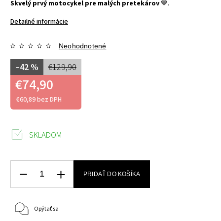
Skvelý prvý motocykel pre malých pretekárov
💙.
Detailné informácie
Neohodnotené
–42 %
€129,90
€74,90
€60,89 bez DPH
SKLADOM
PRIDAŤ DO KOŠÍKA
Opýtať sa