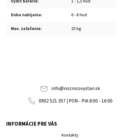
Výdrž batérie
:
1 - 1,5 hod
Doba nabíjania
:
6 - 8 hod
Max. zaťaženie
:
25 kg
info
@
noznicovystan.sk
0902 521 357 | PON - PIA 8:00 - 16:00
INFORMÁCIE PRE VÁS
Kontakty