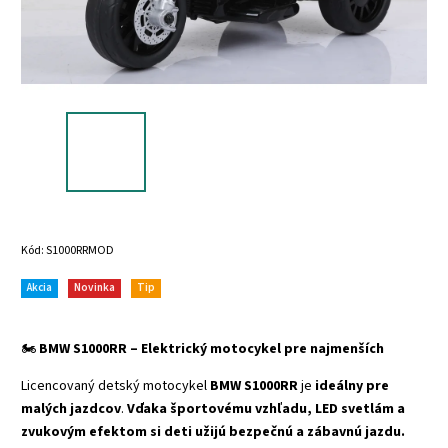
Kód:
S1000RRMOD
Akcia
Novinka
Tip
🏍️
BMW S1000RR – Elektrický motocykel pre najmenších
Licencovaný detský motocykel
BMW S1000RR
je
ideálny pre
malých jazdcov
.
Vďaka športovému vzhľadu, LED svetlám a
zvukovým efektom si deti užijú bezpečnú a zábavnú jazdu.