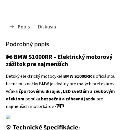
Popis
Diskusia
Podrobný popis
🏍️
BMW S1000RR – Elektrický motorový
zážitok pre najmenších
Detský elektrický motocykel
BMW S1000RR
s oficiálnou
licenciou značky BMW je ideálny pre malých pretekárov.
Vďaka
športovému dizajnu, LED svetlám a zvukovým
efektom
ponúka
bezpečnú a zábavnú jazdu
pre
najmenších motorkárov. 🧒🏁
⚙️
Technické špecifikácie: