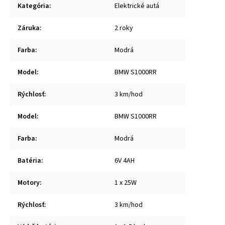
Kategória
:
Elektrické autá
Záruka
:
2 roky
Farba
:
Modrá
Model
:
BMW S1000RR
Rýchlosť
:
3 km/hod
Model
:
BMW S1000RR
Farba
:
Modrá
Batéria
:
6V 4AH
Motory
:
1 x 25W
Rýchlosť
:
3 km/hod