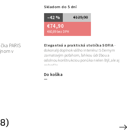
Skladom do 5 dní
Skladom
(11 k
–42 %
–28 %
€129,90
€74,90
€24,90
€60,89 bez DPH
€20,24 bez DPH
Zamatová je
Elegantná a praktická stolička SOFIA
–
dokonalý doplnok vášho interiéru! S čiernym
Chicago sve
zamatovým poťahom, ľahkou údržbou a
dizajnom v 
odolnou konštrukciou ponúka nielen štýl, ale aj
ergonómiou
pohodlie
Do košíka
Do košíka
8)
Next