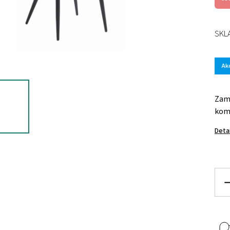
SKL
Ak
Zama
komb
Deta