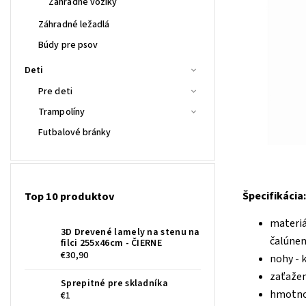
Záhradné vozíky
Záhradné ležadlá
Búdy pre psov
Deti
Pre deti
Trampolíny
Futbalové bránky
Top 10 produktov
Špecifikácia:
materiá
3D Drevené lamely na stenu na
čalúnen
filci 255x46cm - ČIERNE
€30,90
nohy - 
zaťažen
Sprepitné pre skladníka
hmotnos
€1