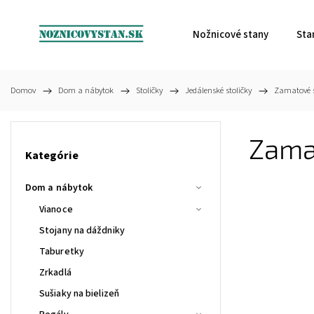
Nožnicové stany
Sta
Domov
/
Dom a nábytok
/
Stoličky
/
Jedálenské stoličky
/
Zamatové s
Zamat
Kategórie
Dom a nábytok
Vianoce
Stojany na dáždniky
Taburetky
Zrkadlá
Sušiaky na bielizeň