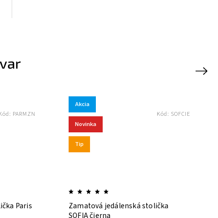
ovar
Next
Akcia
Akcia
T
Kód:
SOFCIE
Novinka
Tip
Zamatová jedálenská stolička
Jedálenská 
SOFIA čierna
zamatová sv