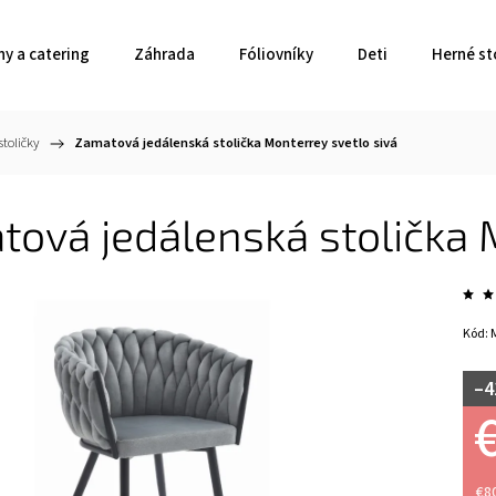
ny a catering
Záhrada
Fóliovníky
Deti
Herné st
toličky
/
Zamatová jedálenská stolička Monterrey svetlo sivá
ová jedálenská stolička 
Kód:
–4
€8