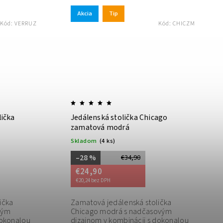
Akcia
Tip
Kód:
VERRUZ
Kód:
CHICZM
lička
Jedálenská stolička Chicago
zamatová modrá
Skladom
(4 ks)
–28 %
€34,90
€24,90
€20,24 bez DPH
ička
Zamatová jedálenská stolička
vým
Chicago modrá s nadčasovým
dokonalou
dizajnom v kombinácii s dokonalou