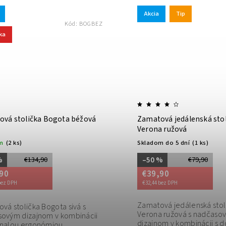
Akcia
Tip
Kód:
BOGBEZ
ka
vá stolička Bogota béžová
Zamatová jedálenská sto
Verona ružová
m
(2 ks)
Skladom do 5 dní
(1 ks)
%
–50 %
€134,90
€79,90
90
€39,90
bez DPH
€32,44 bez DPH
Zamatová jedálenská stol
vá stolička Bogota sivá s
Verona ružová s nadčaso
ovým dizajnom v kombinácii
dizajnom v kombinácii s 
nalou ergonómiou.