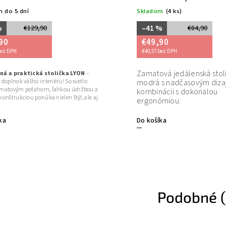
Skladom
(4 ks)
–41 %
€84,90
€49,90
€40,57 bez DPH
Zamatová jedálenská stolička PARIS
tolička LYON
–
iéru! So svetlo
modrá s nadčasovým dizajnom v
 ľahkou údržbou a
kombinácii s dokonalou
nielen štýl, ale aj
ergonómiou.
Do košíka
Podobné (