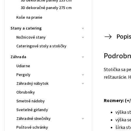
3D dekoračné panely 255 cm
3D dekoračné panely 275 cm
Koše na pranie
Stany a catering
Popi
Nožnicové stany
Cateringové stoly a stoličky
Podrobn
Záhrada
Udiarne
Stolička sa p
Pergoly
reštaurácie. 
Záhradný nábytok
Obrubníky
Rozmery: (+/
Smetné nádoby
Svetelné girlandy
výška s
Záhradné slnečníky
výška s
šírka st
Poštové schránky