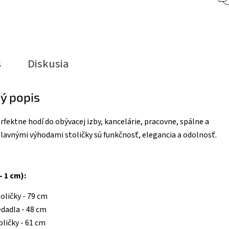
s
Diskusia
ý popis
erfektne hodí do obývacej izby, kancelárie, pracovne, spálne a
Hlavnými výhodami stoličky sú funkčnosť, elegancia a odolnosť.
- 1 cm):
toličky - 79 cm
edadla - 48 cm
oličky - 61 cm