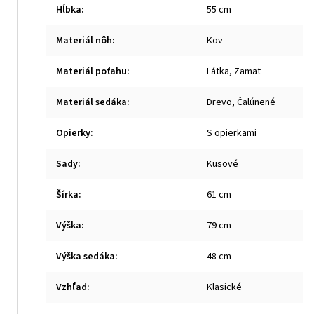
Hĺbka
:
55 cm
Materiál nôh
:
Kov
Materiál poťahu
:
Látka, Zamat
Materiál sedáka
:
Drevo, Čalúnené
Opierky
:
S opierkami
Sady
:
Kusové
Šírka
:
61 cm
Výška
:
79 cm
Výška sedáka
:
48 cm
Vzhľad
:
Klasické