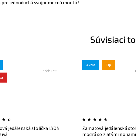
a pre jednoduchú svojpomocnú montáž
Súvisiaci t
Akcia
Tip
Kód:
LYOSS
Kód:
PARMZN
 stolička LYON
Zamatová jedálenská stolička Paris
modrá so zlatými nohami