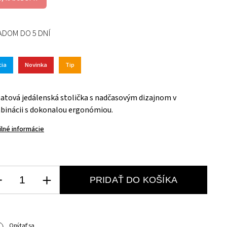
ADOM DO 5 DNÍ
cia
Novinka
Tip
tová jedálenská stolička s nadčasovým dizajnom v
inácii s dokonalou ergonómiou.
ilné informácie
PRIDAŤ DO KOŠÍKA
Opýtať sa