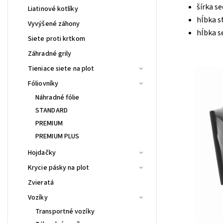
šírka se
Liatinové kotlíky
hĺbka s
Vyvýšené záhony
hĺbka s
Siete proti krtkom
Záhradné grily
Tieniace siete na plot
Fóliovníky
Náhradné fólie
STANDARD
PREMIUM
PREMIUM PLUS
Hojdačky
Krycie pásky na plot
Zvieratá
Vozíky
Transportné vozíky