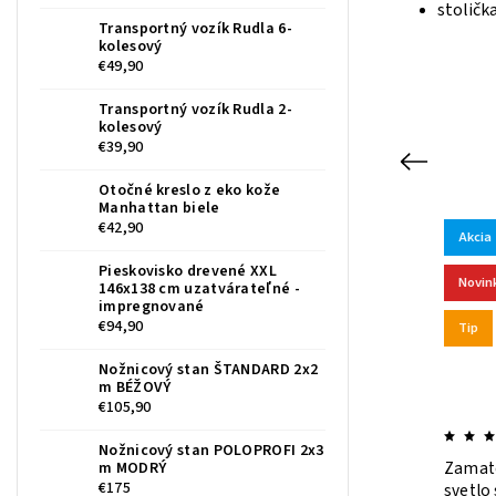
stoličk
Transportný vozík Rudla 6-
kolesový
€49,90
Transportný vozík Rudla 2-
kolesový
€39,90
Previous
Otočné kreslo z eko kože
Manhattan biele
€42,90
Akcia
Tip
Akcia
Kód:
RIOSIV
Pieskovisko drevené XXL
Novinka
146x138 cm uzatvárateľné -
impregnované
€94,90
Tip
Nožnicový stan ŠTANDARD 2x2
m BÉŽOVÝ
€105,90
Nožnicový stan POLOPROFI 2x3
amatová jedálenská stolička RIO
Zamatová jedálenská
m MODRÝ
€175
vá
svetlo sivá