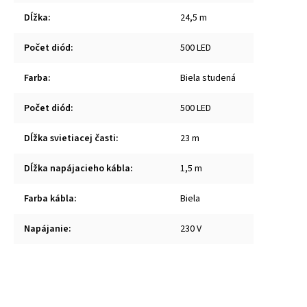
Dĺžka
:
24,5 m
Počet diód
:
500 LED
Farba
:
Biela studená
Počet diód
:
500 LED
Dĺžka svietiacej časti
:
23 m
Dĺžka napájacieho kábla
:
1,5 m
Farba kábla
:
Biela
Napájanie
:
230 V