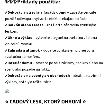
✨✨✨Príklady použitia:
✔️
Dekorácia strechy a fasády domu
– zaveste cencúle
pozdĺž odkvapu a vytvorte efekt stekajúceho ľadu.
✔️
Balkón alebo terasa
– rozžiarte zábradlia studeným
leskom.
✔️
Okno a výklad
– vytvorte elegantnú svetelnú záclonu
viditeľnú zvonku.
✔️
Záhrada a altánok
– dodajte vonkajšiemu priestoru
sviatočnú atmosféru.
✔️
Interiér domu
– zaveste pozdĺž záclony, nad krb alebo na
stenu ako pozadie na fotky.
✔️
Dekorácie na eventy a v obchodoch
– ideálne na zimné
výklady, hotely a reštaurácie.
⭐ ĽADOVÝ LESK, KTORÝ OHROMÍ ⭐