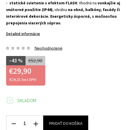
- statické svietenie s efektom FLASH
. Vhodná na
vonkajšie aj
vnútorné použitie (IP44)
, ideálna
na okná, balkóny, fasády či
interiérové dekorácie.
Energeticky úsporná, s možnosťou
prepojenia viacerých súprav.
Detailné informácie
Neohodnotené
–43 %
€52,90
€29,90
€24,31 bez DPH
SKLADOM
PRIDAŤ DO KOŠÍKA