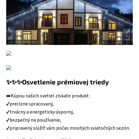
✨✨✨Osvetlenie prémiovej triedy
➡️Kúpou našich svetiel získate produkt:
✔️precízne spracovaný,
✔️trvácny a energeticky úsporný,
✔️bezpečný na používanie,
✔️pripravený slúžiť vám počas mnohých sviatočných sezón.