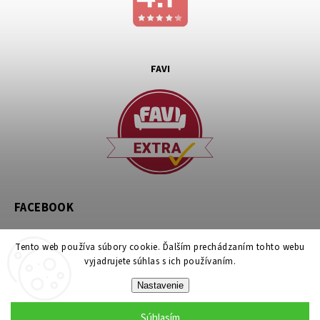
FAVI
FACEBOOK
Tento web používa súbory cookie. Ďalším prechádzaním tohto webu
vyjadrujete súhlas s ich používaním.
Nastavenie
Copyright 2026
noznicovystan.sk
. Všetky práva vyhradené.
Súhlasím