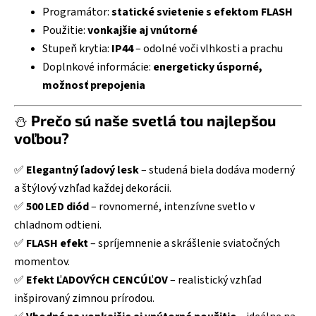
Programátor:
statické svietenie s efektom FLASH
Použitie:
vonkajšie aj vnútorné
Stupeň krytia:
IP44
–
odolné voči vlhkosti a prachu
Doplnkové informácie:
energeticky úsporné,
možnosť prepojenia
⛄
Prečo sú naše svetlá tou najlepšou
voľbou?
✅
Elegantný ľadový lesk
– studená biela dodáva moderný
a štýlový vzhľad každej dekorácii.
✅
500 LED diód
– rovnomerné, intenzívne svetlo v
chladnom odtieni.
✅
FLASH efekt
– spríjemnenie a skrášlenie sviatočných
momentov.
✅
Efekt ĽADOVÝCH CENCÚĽOV
– realistický vzhľad
inšpirovaný zimnou prírodou.