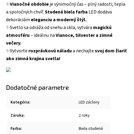
✨
Vianočné obdobie
je výnimočný čas – plný radosti, tepla
a spoločných chvíľ.
Studená biela farba
LED dodáva
dekoráciám
eleganciu a moderný štýl.
✨Svetlo sa odráža od snehu a skla, vytvára
magickú
atmosféru
– ideálnu na
Vianoce, Silvester a zimné
večery.
✨Vytvorte
rozprávkovú náladu
a nechajte
svoj dom žiariť
ako zimná krajina svetla!
Dodatočné parametre
Kategória
:
LED záclony
Záruka
:
2 roky
Farba
:
Biela studená