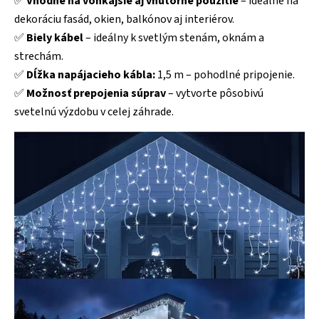
✅
Vhodné na vonkajšie aj vnútorné použitie
– ideálne na
dekoráciu fasád, okien, balkónov aj interiérov.
✅
Biely kábel
– ideálny k svetlým stenám, oknám a
strechám.
✅
Dĺžka napájacieho kábla:
1,5 m – pohodlné pripojenie.
✅
Možnosť prepojenia súprav
– vytvorte pôsobivú
svetelnú výzdobu v celej záhrade.