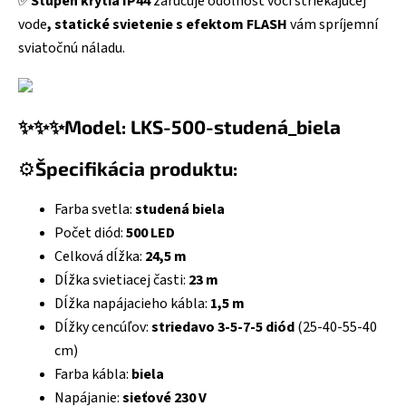
✅
Stupeň krytia IP44
zaručuje odolnosť voči striekajúcej
vode
, statické svietenie s efektom FLASH
vám spríjemní
sviatočnú náladu.
✨✨✨Model: LKS-500-studená_biela
⚙️
Špecifikácia produktu:
Farba svetla:
studená biela
Počet diód:
500 LED
Celková dĺžka:
24,5 m
Dĺžka svietiacej časti:
23 m
Dĺžka napájacieho kábla:
1,5 m
Dĺžky cencúľov:
striedavo 3-5-7-5 diód
(25-40-55-40
cm)
Farba kábla:
biela
Napájanie:
sieťové 230 V