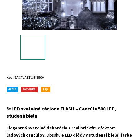
Kód:
ZACFLASTUBIE500
Akcia
Novinka
Tip
✨ LED svetelná záclona FLASH – Cencúle 500 LED,
studená biela
Elegantná svetelná dekorácia s realistickým efektom
ľadových cencúľov
. Obsahuje
LED diódy v studenej bielej farbe