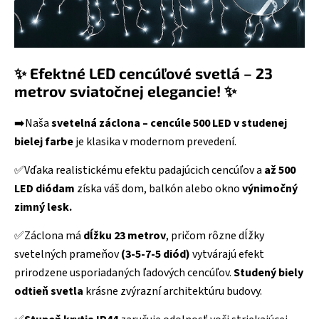
✨ Efektné LED cencúľové svetlá – 23
metrov sviatočnej elegancie! ✨
➡️Naša
svetelná záclona – cencúle 500 LED v studenej
bielej farbe
je klasika v modernom prevedení.
✅Vďaka realistickému efektu padajúcich cencúľov a
až 500
LED diódam
získa váš dom, balkón alebo okno
výnimočný
zimný lesk.
✅Záclona má
dĺžku 23 metrov
, pričom rôzne dĺžky
svetelných prameňov
(3-5-7-5 diód)
vytvárajú efekt
prirodzene usporiadaných ľadových cencúľov.
Studený biely
odtieň svetla
krásne zvýrazní architektúru budovy.