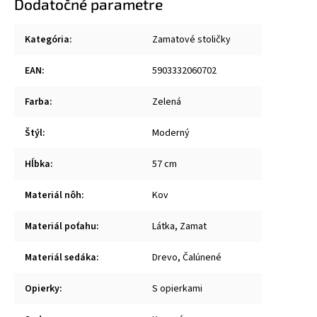
Dodatočné parametre
Kategória
:
Zamatové stoličky
EAN
:
5903332060702
Farba
:
Zelená
Štýl
:
Moderný
Hĺbka
:
57 cm
Materiál nôh
:
Kov
Materiál poťahu
:
Látka, Zamat
Materiál sedáka
:
Drevo, Čalúnené
Opierky
:
S opierkami