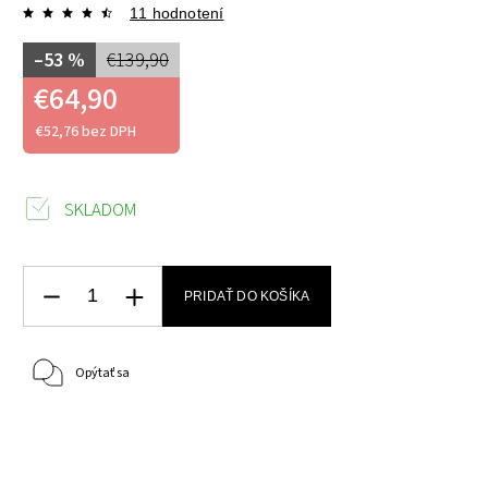
11 hodnotení
–53 %
€139,90
€64,90
€52,76 bez DPH
SKLADOM
PRIDAŤ DO KOŠÍKA
Opýtať sa