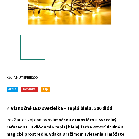
Kód:
VNUTEPBIE200
Akcia
Novinka
Tip
⭐
Vianočné LED svetielka – teplá biela, 200 diód
Rozžiarte svoj domov
sviatočnou atmosférou
!
Svetelný
reťazec s LED diódami
v t
eplej bielej farbe
vytvorí
útulné a
magické prostredie
.
Vďaka 8 režimom svietenia si môžete