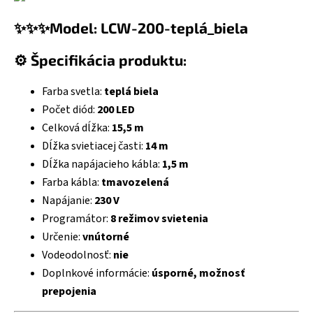
✨✨✨Model: LCW-200-teplá_biela
⚙️ Špecifikácia produktu:
Farba svetla:
teplá biela
Počet diód:
200 LED
Celková dĺžka:
15,5 m
Dĺžka svietiacej časti:
14 m
Dĺžka napájacieho kábla:
1,5 m
Farba kábla:
tmavozelená
Napájanie:
230 V
Programátor:
8 režimov svietenia
Určenie:
vnútorné
Vodeodolnosť:
nie
Doplnkové informácie:
úsporné, možnosť
prepojenia