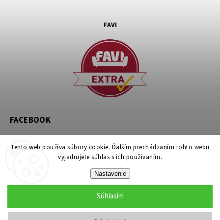
FAVI
FACEBOOK
Tento web používa súbory cookie. Ďalším prechádzaním tohto webu
vyjadrujete súhlas s ich používaním.
Nastavenie
Copyright 2026
noznicovystan.sk
. Všetky práva vyhradené.
Súhlasím
Upraviť nastavenie cookies
Grafický návrh vytvořil a nakódoval
Shoptak.cz