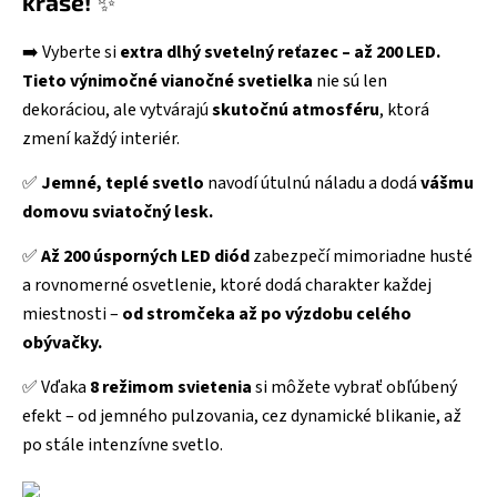
kráse!
✨
➡️ Vyberte si
extra dlhý svetelný reťazec – až 200 LED.
Tieto výnimočné vianočné svetielka
nie sú len
dekoráciou, ale vytvárajú
skutočnú atmosféru
, ktorá
zmení každý interiér.
✅
Jemné, teplé svetlo
navodí útulnú náladu a dodá
vášmu
domovu sviatočný lesk.
✅
Až 200 úsporných LED diód
zabezpečí mimoriadne husté
a rovnomerné osvetlenie, ktoré dodá charakter každej
miestnosti –
od stromčeka až po výzdobu celého
obývačky.
✅ Vďaka
8 režimom svietenia
si môžete vybrať obľúbený
efekt – od jemného pulzovania, cez dynamické blikanie, až
po stále intenzívne svetlo.