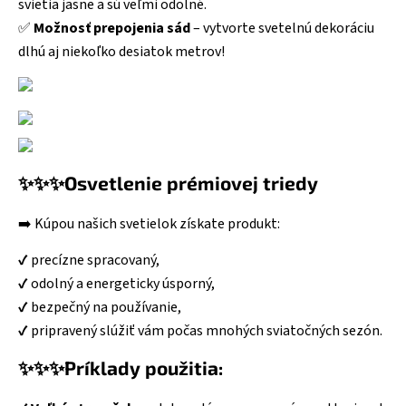
svietia jasne a sú veľmi odolné.
✅
Možnosť prepojenia sád
– vytvorte svetelnú dekoráciu
dlhú aj niekoľko desiatok metrov!
✨✨✨Osvetlenie prémiovej triedy
➡️ Kúpou našich svetielok získate produkt:
✔️ precízne spracovaný,
✔️ odolný a energeticky úsporný,
✔️ bezpečný na používanie,
✔️ pripravený slúžiť vám počas mnohých sviatočných sezón.
✨✨✨Príklady použitia: