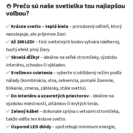
⛄ Prečo sú naše svetielka tou najlepšou
voľbou?
✅
Krásne svetlo – teplá biela
– prirodzený odtieň, ktorý
neoslepuje, ale príjemne žiari.
✅
Až 200 LED!
– tisíc svetelných bodov vytvára nádherný,
hustý efekt plný žiary.
✅
Skvelá dĺžky!
– ideálne na veľké stromčeky, výzdobu
interiéru, schodov či výkladov.
✅
8 režimov svietenia
– vyberte si obľúbený režim podľa
nálady (kombinácia, vlna, sekvencia, pomalé žiarenie,
blikanie, zmena, záblesky, stále svetlo).
✅
Do interiéru a uzavretých priestorov
– ideálne na
výzdobu miestností, altánkov či krytých terás.
✅
Zelený kábel
– dokonale splýva s vetvami stromčeka,
takže vidíte len krásne svetlo.
✅
Úsporné LED diódy
– spotrebujú minimum energie,