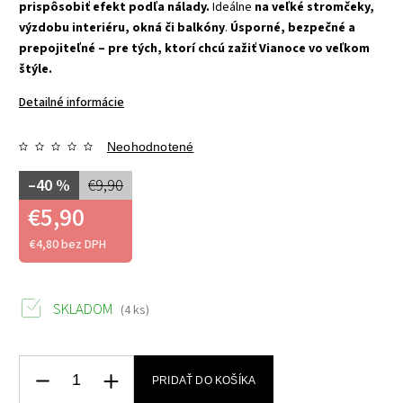
prispôsobiť efekt podľa nálady.
Ideálne
na veľké stromčeky,
výzdobu interiéru, okná či balkóny
.
Úsporné, bezpečné a
prepojiteľné – pre tých, ktorí chcú zažiť Vianoce vo veľkom
štýle.
Detailné informácie
Neohodnotené
–40 %
€9,90
€5,90
€4,80 bez DPH
SKLADOM
(4 ks)
PRIDAŤ DO KOŠÍKA