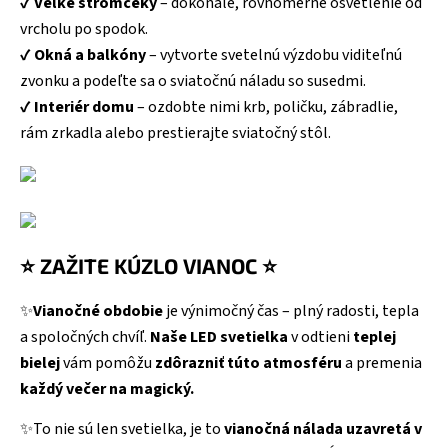
✔️
Veľké stromčeky
– dokonalé, rovnomerné osvetlenie od
vrcholu po spodok.
✔️
Okná a balkóny
– vytvorte svetelnú výzdobu viditeľnú
zvonku a podeľte sa o sviatočnú náladu so susedmi.
✔️
Interiér domu
– ozdobte nimi krb, poličku, zábradlie,
rám zrkadla alebo prestierajte sviatočný stôl.
⭐ ZAŽITE KÚZLO VIANOC ⭐
✨
Vianočné obdobie
je výnimočný čas – plný radosti, tepla
a spoločných chvíľ.
Naše LED svetielka
v odtieni
teplej
bielej
vám pomôžu
zdôrazniť túto atmosféru
a premenia
každý večer na magický.
✨To nie sú len svetielka, je to
vianočná nálada uzavretá v