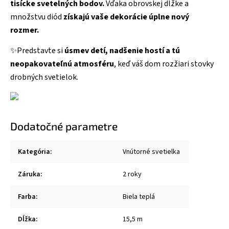
tisícke svetelných bodov.
Vďaka obrovskej dĺžke a
množstvu diód
získajú vaše dekorácie úplne nový
rozmer.
✨Predstavte si
úsmev detí, nadšenie hostí a tú
neopakovateľnú atmosféru
, keď váš dom rozžiari stovky
drobných svetielok.
Dodatočné parametre
Kategória
:
Vnútorné svetielka
Záruka
:
2 roky
Farba
:
Biela teplá
Dĺžka
:
15,5 m