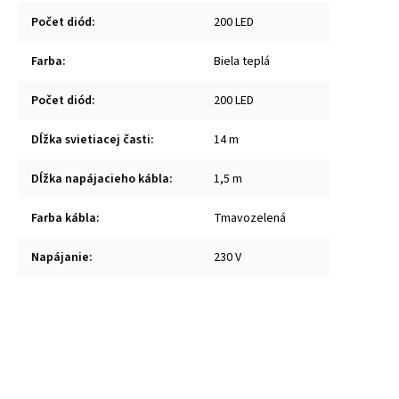
Počet diód
:
200 LED
Farba
:
Biela teplá
Počet diód
:
200 LED
Dĺžka svietiacej časti
:
14 m
Dĺžka napájacieho kábla
:
1,5 m
Farba kábla
:
Tmavozelená
Napájanie
:
230 V