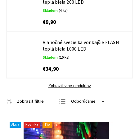
teplá biela 200 LED
Skladom
(4 ks)
€9,90
Vianočné svetielka vonkajšie FLASH
teplá biela 1000 LED
Skladom
(10 ks)
€34,90
Zobraziť viac produktov
Odporúčame
Najlacnejšie
Najdrahšie
Akcia
Novinka
Tip
Najpredávanejšie