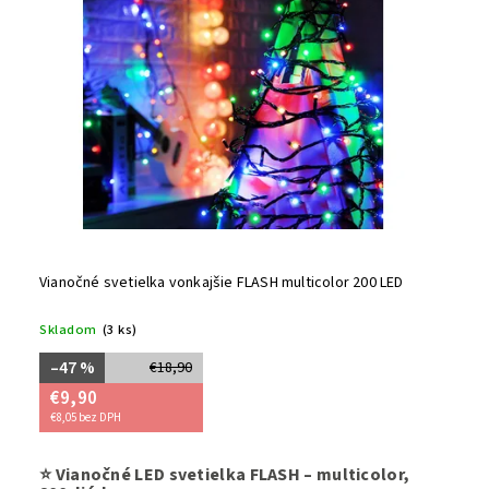
Vianočné svetielka vonkajšie FLASH multicolor 200 LED
Skladom
(3 ks)
–47 %
€18,90
€9,90
€8,05 bez DPH
Rozžiarte
⭐ Vianočné LED svetielka FLASH – multicolor,