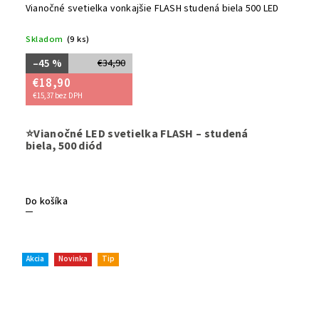
Vianočné svetielka vonkajšie FLASH studená biela 500 LED
Skladom
(9 ks)
–45 %
€34,90
€18,90
€15,37 bez DPH
Dodajte sv
⭐Vianočné LED svetielka FLASH – studená
studenej 
biela, 500 diód
záhradu
e
(IP44),
vho
prepojeni
balkóny č
Do košíka
atmosféru.
Akcia
Novinka
Tip