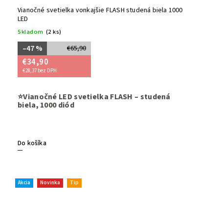
Vianočné svetielka vonkajšie FLASH studená biela 1000
LED
Skladom
(2 ks)
–47 %
€65,90
€34,90
€28,37 bez DPH
Dodajte sv
⭐Vianočné LED svetielka FLASH – studená
studenej 
biela, 1000 diód
záhradu
e
(IP44),
vho
prepojeni
balkóny č
Do košíka
atmosféru.
Akcia
Novinka
Tip