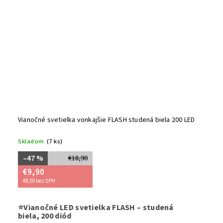
Vianočné svetielka vonkajšie FLASH studená biela 200 LED
Skladom
(7 ks)
–47 %
€18,90
€9,90
€8,05 bez DPH
Dodajte sv
⭐Vianočné LED svetielka FLASH – studená
studenej 
biela, 200 diód
záhradu
e