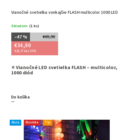
Vianočné svetielka vonkajšie FLASH multicolor 1000 LED
Skladom
(1 ks)
–47 %
€65,90
€34,90
€28,37 bez DPH
Rozžiarte
⭐ Vianočné LED svetielka FLASH – multicolor,
prevedení 
1000 diód
záhrady 
voči vode
možnosťo
fasády, b
Do košíka
hravé Vi
Akcia
Novinka
Tip