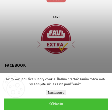
FAVI
FACEBOOK
Tento web používa súbory cookie. Ďalším prechádzaním tohto webu
vyjadrujete súhlas s ich používaním.
Nastavenie
Copyright 2026
noznicovystan.sk
. Všetky práva vyhradené.
Súhlasím
Upraviť nastavenie cookies