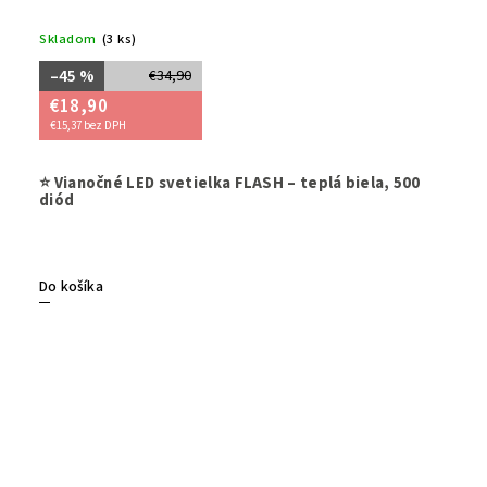
Skladom
(3 ks)
–45 %
€34,90
€18,90
€15,37 bez DPH
Vytvorte si
⭐ Vianočné LED svetielka FLASH – teplá biela, 500
efektom F
diód
eleganci
(IP44) sú
i
diódy
,
mo
tohto osvet
Do košíka