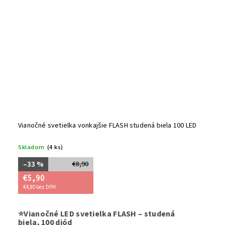
Vianočné svetielka vonkajšie FLASH studená biela 100 LED
Skladom
(4 ks)
–33 %
€8,90
€5,90
€4,80 bez DPH
Dodajte sv
⭐Vianočné LED svetielka FLASH – studená
studenej 
biela, 100 diód