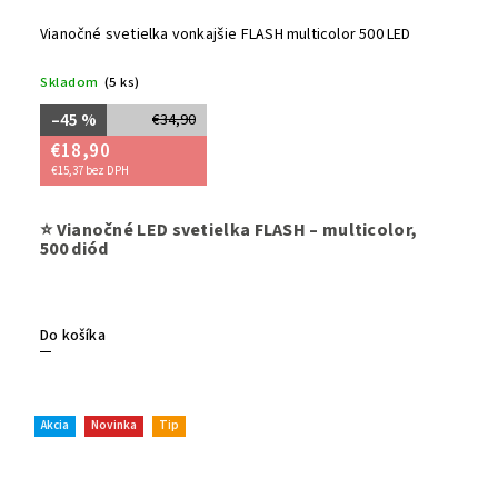
Vianočné svetielka vonkajšie FLASH multicolor 500 LED
Skladom
(5 ks)
–45 %
€34,90
€18,90
€15,37 bez DPH
Rozžiarte
⭐ Vianočné LED svetielka FLASH – multicolor,
prevedení 
500 diód
záhrady 
voči vode
možnosťo
fasády, b
Do košíka
hravé Vi
Akcia
Novinka
Tip