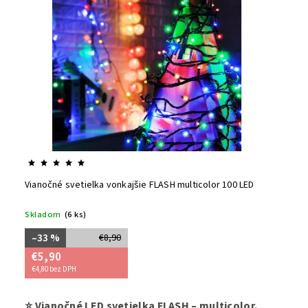
Abecedne
Vianočné svetielka vonkajšie FLASH multicolor 100 LED
Skladom
(6 ks)
–33 %
€8,90
€5,90
€4,80 bez DPH
Rozžiarte
⭐ Vianočné LED svetielka FLASH – multicolor,