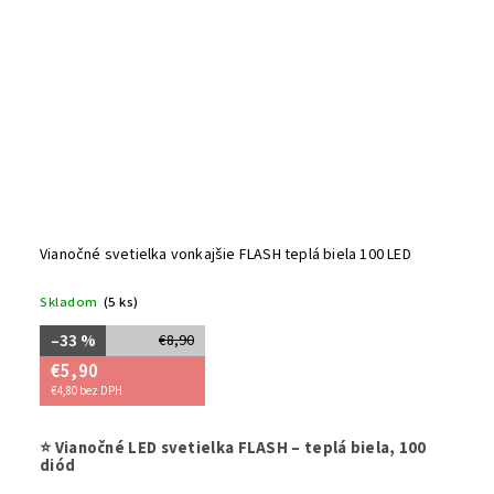
Vianočné svetielka vonkajšie FLASH teplá biela 100 LED
Skladom
(5 ks)
–33 %
€8,90
€5,90
€4,80 bez DPH
Vytvorte si
⭐ Vianočné LED svetielka FLASH – teplá biela, 100
efektom F
diód
eleganci