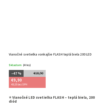
Vianočné svetielka vonkajšie FLASH teplá biela 200 LED
Skladom
(4 ks)
–47 %
€18,90
€9,90
€8,05 bez DPH
Vytvorte si
⭐ Vianočné LED svetielka FLASH – teplá biela, 200
efektom F
diód
eleganci
(IP44) sú
i