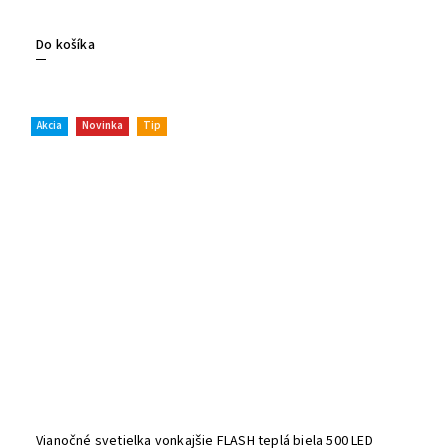
diódy
,
mo
tohto osvet
Do košíka
Akcia
Novinka
Tip
Vianočné svetielka vonkajšie FLASH teplá biela 500 LED