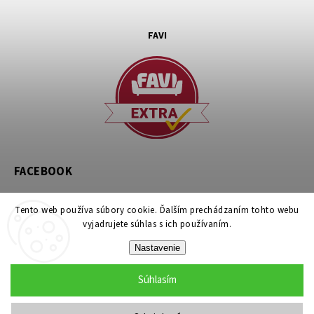
FAVI
FACEBOOK
Tento web používa súbory cookie. Ďalším prechádzaním tohto webu
vyjadrujete súhlas s ich používaním.
Nastavenie
Copyright 2026
noznicovystan.sk
. Všetky práva vyhradené.
Súhlasím
Upraviť nastavenie cookies
Grafický návrh vytvořil a nakódoval
Shoptak.cz