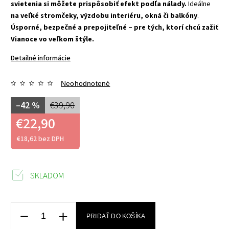
svietenia si môžete prispôsobiť efekt podľa nálady.
Ideálne
na veľké stromčeky, výzdobu interiéru, okná či balkóny
.
Úsporné, bezpečné a prepojiteľné – pre tých, ktorí chcú zažiť
Vianoce vo veľkom štýle.
Detailné informácie
Neohodnotené
–42 %
€39,90
€22,90
€18,62 bez DPH
SKLADOM
PRIDAŤ DO KOŠÍKA