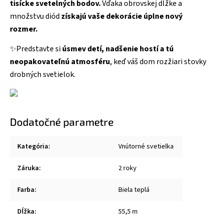
tisícke svetelných bodov.
Vďaka obrovskej dĺžke a
množstvu diód
získajú vaše dekorácie úplne nový
rozmer.
✨Predstavte si
úsmev detí, nadšenie hostí a tú
neopakovateľnú atmosféru
, keď váš dom rozžiari stovky
drobných svetielok.
Dodatočné parametre
Kategória
:
Vnútorné svetielka
Záruka
:
2 roky
Farba
:
Biela teplá
Dĺžka
:
55,5 m