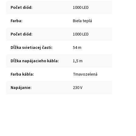
Počet diód
:
1000 LED
Farba
:
Biela teplá
Počet diód
:
1000 LED
Dĺžka svietiacej časti
:
54 m
Dĺžka napájacieho kábla
:
1,5 m
Farba kábla
:
Tmavozelená
Napájanie
:
230 V