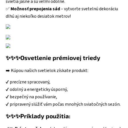
svietia jasne a sú veľmi odolné.
✅
Možnosť prepojenia sád
– vytvorte svetelnú dekoráciu
dlhú aj niekoľko desiatok metrov!
✨✨✨Osvetlenie prémiovej triedy
➡️ Kúpou našich svetielok získate produkt:
✔️ precízne spracovaný,
✔️ odolný a energeticky úsporný,
✔️ bezpečný na používanie,
✔️ pripravený slúžiť vám počas mnohých sviatočných sezón.
✨✨✨Príklady použitia: