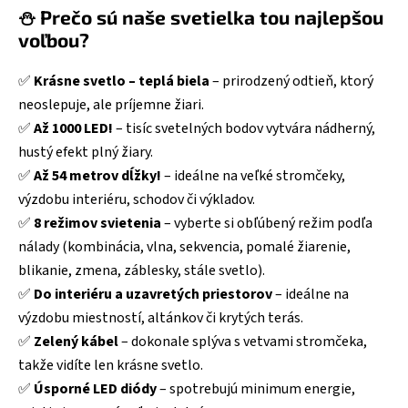
⛄ Prečo sú naše svetielka tou najlepšou
voľbou?
✅
Krásne svetlo – teplá biela
– prirodzený odtieň, ktorý
neoslepuje, ale príjemne žiari.
✅
Až 1000 LED!
– tisíc svetelných bodov vytvára nádherný,
hustý efekt plný žiary.
✅
Až 54 metrov dĺžky!
– ideálne na veľké stromčeky,
výzdobu interiéru, schodov či výkladov.
✅
8 režimov svietenia
– vyberte si obľúbený režim podľa
nálady (kombinácia, vlna, sekvencia, pomalé žiarenie,
blikanie, zmena, záblesky, stále svetlo).
✅
Do interiéru a uzavretých priestorov
– ideálne na
výzdobu miestností, altánkov či krytých terás.
✅
Zelený kábel
– dokonale splýva s vetvami stromčeka,
takže vidíte len krásne svetlo.
✅
Úsporné LED diódy
– spotrebujú minimum energie,