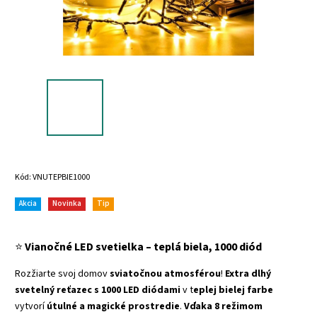
Kód:
VNUTEPBIE1000
Akcia
Novinka
Tip
⭐
Vianočné LED svetielka – teplá biela, 1000 diód
Rozžiarte svoj domov
sviatočnou atmosférou
!
Extra dlhý
svetelný reťazec s 1000 LED diódami
v t
eplej bielej farbe
vytvorí
útulné a magické prostredie
.
Vďaka 8 režimom