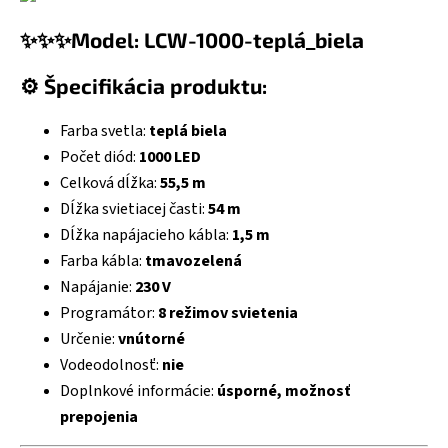
✨✨✨Model: LCW-1000-teplá_biela
⚙️ Špecifikácia produktu:
Farba svetla:
teplá biela
Počet diód:
1000 LED
Celková dĺžka:
55,5 m
Dĺžka svietiacej časti:
54 m
Dĺžka napájacieho kábla:
1,5 m
Farba kábla:
tmavozelená
Napájanie:
230 V
Programátor:
8 režimov svietenia
Určenie:
vnútorné
Vodeodolnosť:
nie
Doplnkové informácie:
úsporné, možnosť
prepojenia