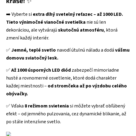
kráse!
✨
➡️ Vyberte si
extra dlhý svetelný reťazec – až 1000 LED.
Tieto výnimočné vianočné svetielka
nie sú len
dekoráciou, ale vytvárajú
skutočnú atmosféru
, ktorá
zmení každý interiér.
✅
Jemné, teplé svetlo
navodí útulnú náladu a dodá
vášmu
domovu sviatočný lesk.
✅
Až 1000 úsporných LED diód
zabezpečí mimoriadne
husté a rovnomerné osvetlenie, ktoré dodá charakter
každej miestnosti –
od stromčeka až po výzdobu celého
obývačky.
✅ Vďaka
8 režimom svietenia
si môžete vybrať obľúbený
efekt – od jemného pulzovania, cez dynamické blikanie, až
po stále intenzívne svetlo.