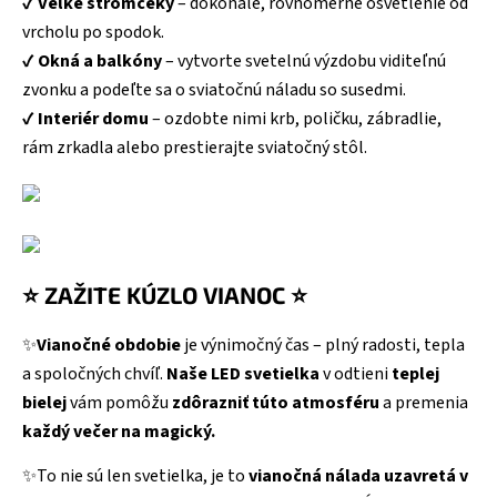
✔️
Veľké stromčeky
– dokonalé, rovnomerné osvetlenie od
vrcholu po spodok.
✔️
Okná a balkóny
– vytvorte svetelnú výzdobu viditeľnú
zvonku a podeľte sa o sviatočnú náladu so susedmi.
✔️
Interiér domu
– ozdobte nimi krb, poličku, zábradlie,
rám zrkadla alebo prestierajte sviatočný stôl.
⭐ ZAŽITE KÚZLO VIANOC ⭐
✨
Vianočné obdobie
je výnimočný čas – plný radosti, tepla
a spoločných chvíľ.
Naše LED svetielka
v odtieni
teplej
bielej
vám pomôžu
zdôrazniť túto atmosféru
a premenia
každý večer na magický.
✨To nie sú len svetielka, je to
vianočná nálada uzavretá v