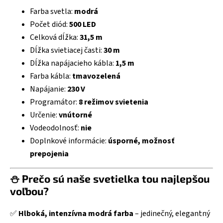
Farba svetla:
modrá
Počet diód:
500 LED
Celková dĺžka:
31,5 m
Dĺžka svietiacej časti:
30 m
Dĺžka napájacieho kábla:
1,5 m
Farba kábla:
tmavozelená
Napájanie:
230 V
Programátor:
8 režimov svietenia
Určenie:
vnútorné
Vodeodolnosť:
nie
Doplnkové informácie:
úsporné, možnosť
prepojenia
⛄ Prečo sú naše svetielka tou najlepšou
voľbou?
✅
Hlboká, intenzívna modrá farba
– jedinečný, elegantný