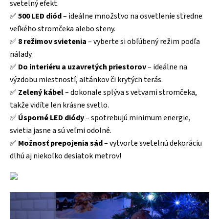
svetelný efekt.
✅
500 LED diód
– ideálne množstvo na osvetlenie stredne
veľkého stromčeka alebo steny.
✅
8 režimov svietenia
– vyberte si obľúbený režim podľa
nálady.
✅
Do interiéru a uzavretých priestorov
– ideálne na
výzdobu miestností, altánkov či krytých terás.
✅
Zelený kábel
– dokonale splýva s vetvami stromčeka,
takže vidíte len krásne svetlo.
✅
Úsporné LED diódy
– spotrebujú minimum energie,
svietia jasne a sú veľmi odolné.
✅
Možnosť prepojenia sád
– vytvorte svetelnú dekoráciu
dlhú aj niekoľko desiatok metrov!