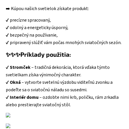
➡️ Kúpou našich svetielok získate produkt:
✔️ precízne spracovaný,
✔️ odolný a energeticky úsporný,
✔️ bezpečný na používanie,
✔️ pripravený slúžiť vám počas mnohých sviatočných sezón.
✨✨✨Príklady použitia:
✔️
Stromček
– tradičná dekorácia, ktorá vďaka týmto
svetielkam získa výnimočný charakter.
✔️
Okná
– vytvorte svetelnú výzdobu viditeľnú zvonku a
podeľte sa o sviatočnú náladu so susedmi.
✔️
Interiér domu
– ozdobte nimi krb, poličku, rám zrkadla
alebo prestierajte sviatočný stôl.