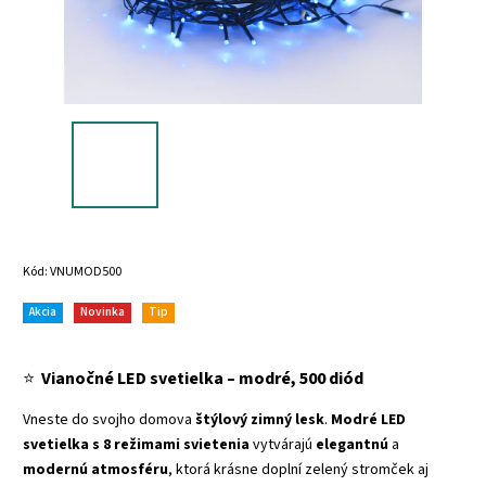
Kód:
VNUMOD500
Akcia
Novinka
Tip
⭐
Vianočné LED svetielka – modré, 500 diód
Vneste do svojho domova
štýlový zimný lesk
.
Modré LED
svetielka s 8 režimami svietenia
vytvárajú
elegantnú
a
modernú
atmosféru
, ktorá krásne doplní zelený stromček aj