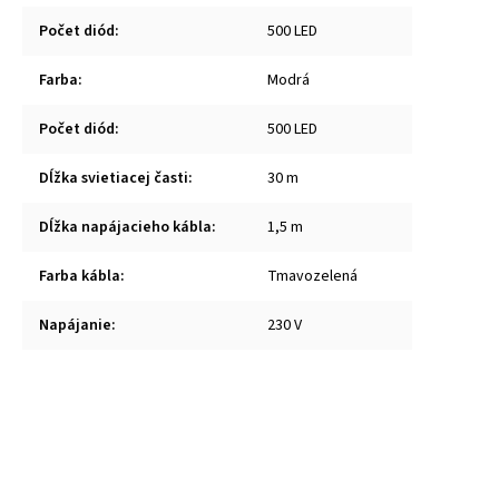
Počet diód
:
500 LED
Farba
:
Modrá
Počet diód
:
500 LED
Dĺžka svietiacej časti
:
30 m
Dĺžka napájacieho kábla
:
1,5 m
Farba kábla
:
Tmavozelená
Napájanie
:
230 V