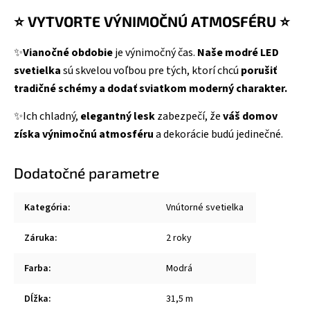
⭐ VYTVORTE VÝNIMOČNÚ ATMOSFÉRU ⭐
✨
Vianočné obdobie
je výnimočný čas.
Naše modré LED
svetielka
sú skvelou voľbou pre tých, ktorí chcú
porušiť
tradičné schémy a dodať sviatkom moderný charakter.
✨Ich chladný,
elegantný lesk
zabezpečí, že
váš domov
získa výnimočnú atmosféru
a dekorácie budú jedinečné.
Dodatočné parametre
Kategória
:
Vnútorné svetielka
Záruka
:
2 roky
Farba
:
Modrá
Dĺžka
:
31,5 m