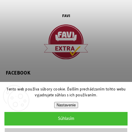
FAVI
FACEBOOK
Tento web používa súbory cookie. Ďalším prechádzaním tohto webu
vyjadrujete súhlas s ich používaním.
Nastavenie
Copyright 2026
noznicovystan.sk
. Všetky práva vyhradené.
Súhlasím
Upraviť nastavenie cookies
Grafický návrh vytvořil a nakódoval
Shoptak.cz