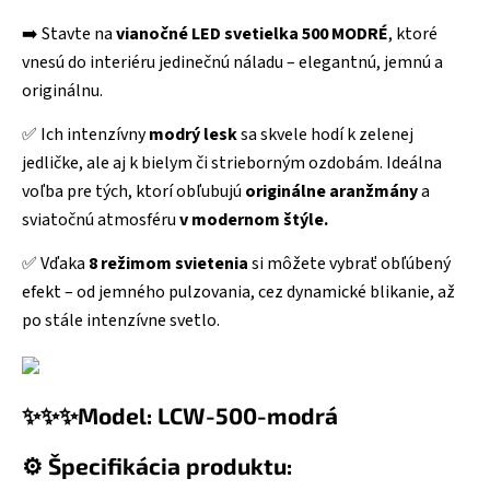
➡️ Stavte na
vianočné LED svetielka 500 MODRÉ
, ktoré
vnesú do interiéru jedinečnú náladu – elegantnú, jemnú a
originálnu.
✅ Ich intenzívny
modrý lesk
sa skvele hodí k zelenej
jedličke, ale aj k bielym či strieborným ozdobám. Ideálna
voľba pre tých, ktorí obľubujú
originálne aranžmány
a
sviatočnú atmosféru
v modernom štýle.
✅ Vďaka
8 režimom svietenia
si môžete vybrať obľúbený
efekt – od jemného pulzovania, cez dynamické blikanie, až
po stále intenzívne svetlo.
✨✨✨Model: LCW-500-modrá
⚙️ Špecifikácia produktu: