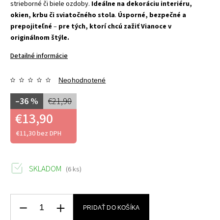
strieborné či biele ozdoby.
Ideálne na dekoráciu interiéru,
okien, krbu či sviatočného stola
.
Úsporné, bezpečné a
prepojiteľné
–
pre tých, ktorí chcú zažiť Vianoce v
originálnom štýle.
Detailné informácie
Neohodnotené
–36 %
€21,90
€13,90
€11,30 bez DPH
SKLADOM
(6 ks)
PRIDAŤ DO KOŠÍKA