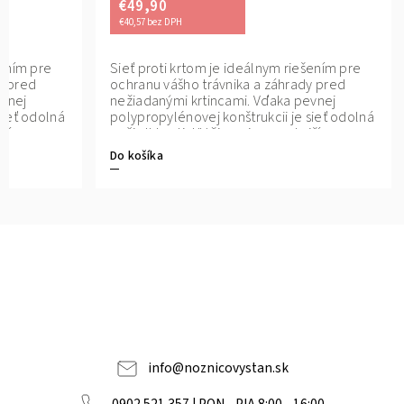
€49,90
€40,57 bez DPH
šením pre
Sieť proti krtom je ideálnym riešením pre
y pred
ochranu vášho trávnika a záhrady pred
evnej
nežiadanými krtincami. Vďaka pevnej
sieť odolná
polypropylénovej konštrukcii je sieť odolná
jším
voči vlhkosti, UV žiareniu a vonkajším
vplyvom.
Do košíka
info
@
noznicovystan.sk
0902 521 357 | PON - PIA 8:00 - 16:00