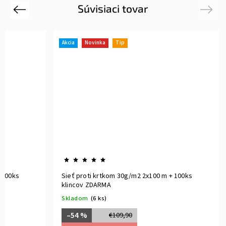
Súvisiaci tovar
Previous
Next
Akcia
Novinka
Tip
 100ks
Sieť proti krtkom 30g/m2 2x100 m + 100ks
klincov ZDARMA
Skladom
(6 ks)
–54 %
€109,90