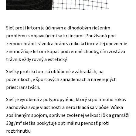
Sieť proti krtom je účinným a dlhodobým riešením
problému s objavujúcimi sa krtincami. Používaná pod
zemou chráni trávnik a bráni vzniku krtincov. Jej upevnenie
znemožňuje krtom kopať podzemné chodby, čím zostáva
trávnik vždy rovný a estetický.
Sieťky proti krtom sú obľúbené v záhradách, na
pozemkoch, v športových zariadeniach a na verejných
priestranstvách.
Sieť je vyrobená z polypropylénu, ktorý si po mnoho rokov
zachováva svoje vlastnosti a nerozkladá sa v pôde. Vďaka
zosilneným spojom, správne zvolenej veľkosti ôk a gramáži
33g/m² sieťka poskytuje optimálnu pevnosť proti
roztrhnutiu.