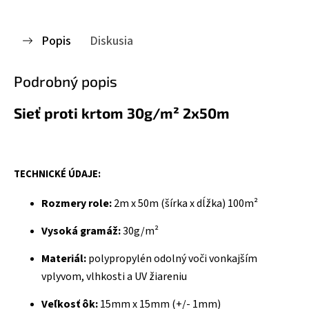
Popis
Diskusia
Podrobný popis
Sieť proti krtom 30g/m² 2x50m
TECHNICKÉ ÚDAJE:
Rozmery role:
2m x 50m (šírka x dĺžka) 100m²
Vysoká gramáž:
30g/m²
Materiál:
polypropylén odolný voči vonkajším
vplyvom, vlhkosti a UV žiareniu
Veľkosť ôk:
15mm x 15mm (+/- 1mm)