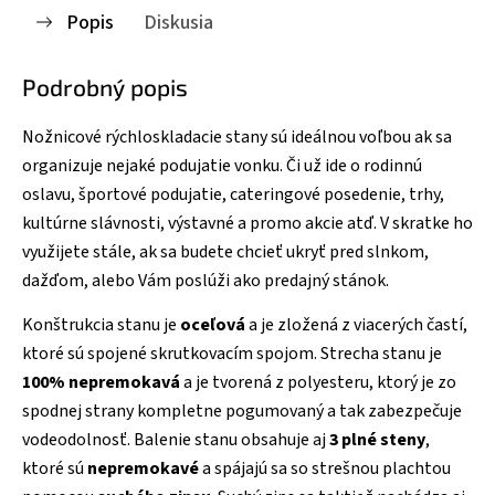
Popis
Diskusia
Podrobný popis
Nožnicové rýchloskladacie stany sú ideálnou voľbou ak sa
organizuje nejaké podujatie vonku. Či už ide o rodinnú
oslavu, športové podujatie, cateringové posedenie, trhy,
kultúrne slávnosti, výstavné a promo akcie atď. V skratke ho
využijete stále, ak sa budete chcieť ukryť pred slnkom,
dažďom, alebo Vám poslúži ako predajný stánok.
Konštrukcia stanu je
oceľová
a je zložená z viacerých častí,
ktoré sú spojené skrutkovacím spojom. Strecha stanu je
100% nepremokavá
a je tvorená z polyesteru, ktorý je zo
spodnej strany kompletne pogumovaný a tak zabezpečuje
vodeodolnosť. Balenie stanu obsahuje aj
3 plné steny
,
ktoré sú
nepremokavé
a spájajú sa so strešnou plachtou