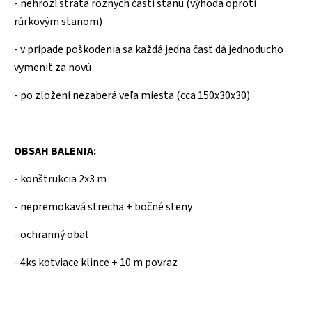
- nehrozí strata rôznych častí stanu (výhoda oproti
rúrkovým stanom)
- v prípade poškodenia sa každá jedna časť dá jednoducho
vymeniť za novú
- po zložení nezaberá veľa miesta (cca 150x30x30)
OBSAH BALENIA:
- konštrukcia 2x3 m
- nepremokavá strecha + bočné steny
- ochranný obal
- 4ks kotviace klince + 10 m povraz