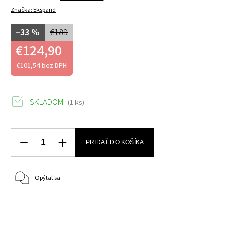
Značka:
Ekspand
–33 %
€189
€124,90
€101,54 bez DPH
SKLADOM
(1 ks)
PRIDAŤ DO KOŠÍKA
Opýtať sa