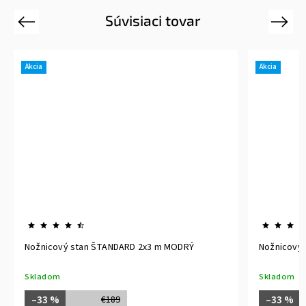
Súvisiaci tovar
Previous
Next
Akcia
Akcia
Nožnicový stan ŠTANDARD 2x3 m MODRÝ
Nožnicový 
Skladom
Skladom
–33 %
–33 %
€189