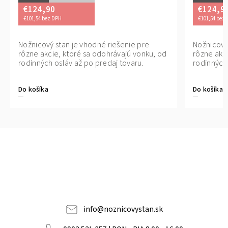
€124,90
€124,9
€101,54 bez DPH
€101,54 bez
ezpečný nákup. Platba kuriérovi pri
Nožnicový stan je vhodné riešenie pre
Bezpečný nákup. 
Nožnicový
reberaní tovaru. Jednoduché vrátenie
rôzne akcie, ktoré sa odohrávajú vonku, od
preberaní tovaru
rôzne akc
ovaru do 14 dní.
rodinných osláv až po predaj tovaru.
tovaru do 14 dní.
rodinných 
Do košíka
Do košíka
info
@
noznicovystan.sk