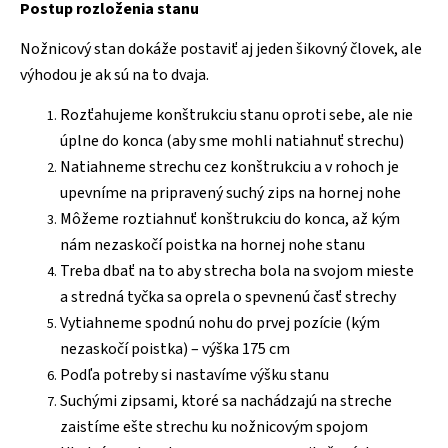
Postup rozloženia stanu
Nožnicový stan dokáže postaviť aj jeden šikovný človek, ale
výhodou je ak sú na to dvaja.
Rozťahujeme konštrukciu stanu oproti sebe, ale nie
úplne do konca (aby sme mohli natiahnuť strechu)
Natiahneme strechu cez konštrukciu a v rohoch je
upevníme na pripravený suchý zips na hornej nohe
Môžeme roztiahnuť konštrukciu do konca, až kým
nám nezaskočí poistka na hornej nohe stanu
Treba dbať na to aby strecha bola na svojom mieste
a stredná tyčka sa oprela o spevnenú časť strechy
Vytiahneme spodnú nohu do prvej pozície (kým
nezaskočí poistka) – výška 175 cm
Podľa potreby si nastavíme výšku stanu
Suchými zipsami, ktoré sa nachádzajú na streche
zaistíme ešte strechu ku nožnicovým spojom