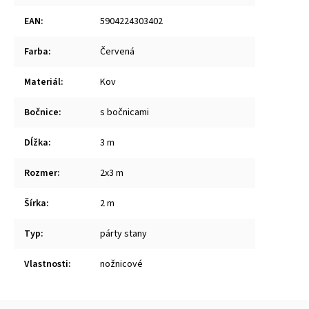
EAN
:
5904224303402
Farba
:
Červená
Materiál
:
Kov
Bočnice
:
s bočnicami
Dĺžka
:
3 m
Rozmer
:
2x3 m
Šírka
:
2 m
Typ
:
párty stany
Vlastnosti
:
nožnicové