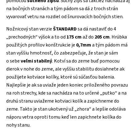
pomocou
suchého zipsu
. Suchý zips sa taktiež nachádza aj
na bočných stranách a tým pádom sa dá z troch strán
vyvarovať vetru na rozdiel od šnurovacích bočných stien.
Nožnicový stan verzie
ŠTANDARD
sa dá nastaviť do 4
„prechodných“ výšok a to od
175 cm
až do
205 cm
. Hrúbka
použitých profilov konštrukcie je
0,7mm
a tým pádom má
stan vyššiu hmotnosť, čo zabezpečuje, že stan je sám
o sebe
veľmi stabilný
. Kotví sa do zeme buď pomocou
dierok v nohe do zeme, ale vyššiu stabilitu dosiahnete ak
použijete kotviace kolíky, ktoré sú súčasťou balenia.
Najlepšie je ak sa uviaže jeden koniec priloženého povrazu
na roh strechy, kde sa nachádza na to určené „putko“ a na
druhú stranu uviažeme kotviaci kolík a zapichneme do
zeme. Takto je stan ukotvený už „zhora“ a lepšie odoláva
náporu vetra oproti tomu keď len zapichnete kolíka do
nohy stanu.