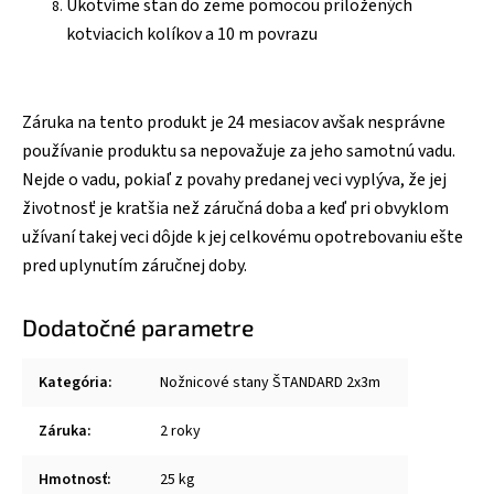
Ukotvíme stan do zeme pomocou priložených
kotviacich kolíkov a 10 m povrazu
Záruka na tento produkt je 24 mesiacov avšak nesprávne
používanie produktu sa nepovažuje za jeho samotnú vadu.
Nejde o vadu, pokiaľ z povahy predanej veci vyplýva, že jej
životnosť je kratšia než záručná doba a keď pri obvyklom
užívaní takej veci dôjde k jej celkovému opotrebovaniu ešte
pred uplynutím záručnej doby.
Dodatočné parametre
Kategória
:
Nožnicové stany ŠTANDARD 2x3m
Záruka
:
2 roky
Hmotnosť
:
25 kg