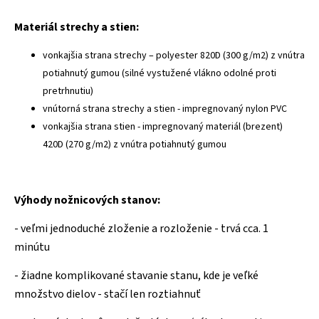
Materiál strechy a stien:
vonkajšia strana strechy – polyester 820D (300 g/m2) z vnútra
potiahnutý gumou (silné vystužené vlákno odolné proti
pretrhnutiu)
vnútorná strana strechy a stien - impregnovaný nylon PVC
vonkajšia strana stien - impregnovaný materiál (brezent)
420D (270 g/m2) z vnútra potiahnutý gumou
Výhody nožnicových stanov:
- veľmi jednoduché zloženie a rozloženie - trvá cca. 1
minútu
- žiadne komplikované stavanie stanu, kde je veľké
množstvo dielov - stačí len roztiahnuť