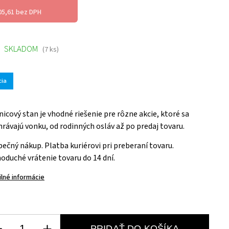
05,61 bez DPH
SKLADOM
(7 ks)
cia
icový stan je vhodné riešenie pre rôzne akcie, ktoré sa
rávajú vonku, od rodinných osláv až po predaj tovaru.
ečný nákup. Platba kuriérovi pri preberaní tovaru.
oduché vrátenie tovaru do 14 dní.
ilné informácie
PRIDAŤ DO KOŠÍKA