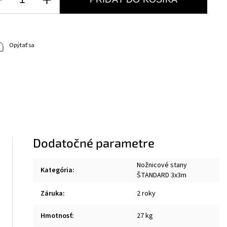
Opýtať sa
Dodatočné parametre
Nožnicové stany
Kategória
:
ŠTANDARD 3x3m
Záruka
:
2 roky
Hmotnosť
:
27 kg