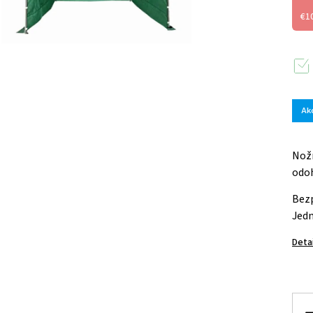
€1
Ak
Nožn
odoh
Bezp
Jedn
Deta