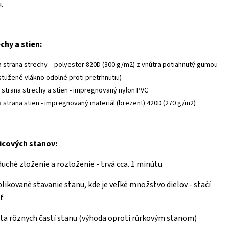
.
chy a stien:
a strana strechy – polyester 820D (300 g/m2) z vnútra potiahnutý gumou
ystužené vlákno odolné proti pretrhnutiu)
 strana strechy a stien - impregnovaný nylon PVC
a strana stien - impregnovaný materiál (brezent) 420D (270 g/m2)
icových stanov:
duché zloženie a rozloženie - trvá cca. 1 minútu
likované stavanie stanu, kde je veľké množstvo dielov - stačí
ť
ata rôznych častí stanu (výhoda oproti rúrkovým stanom)