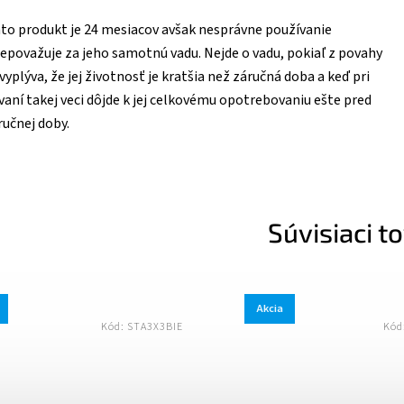
to produkt je 24 mesiacov avšak nesprávne používanie
epovažuje za jeho samotnú vadu. Nejde o vadu, pokiaľ z povahy
vyplýva, že jej životnosť je kratšia než záručná doba a keď pri
aní takej veci dôjde k jej celkovému opotrebovaniu ešte pred
učnej doby.
Súvisiaci t
Akcia
Kód:
STA3X3MAS
Kód:
STA3X