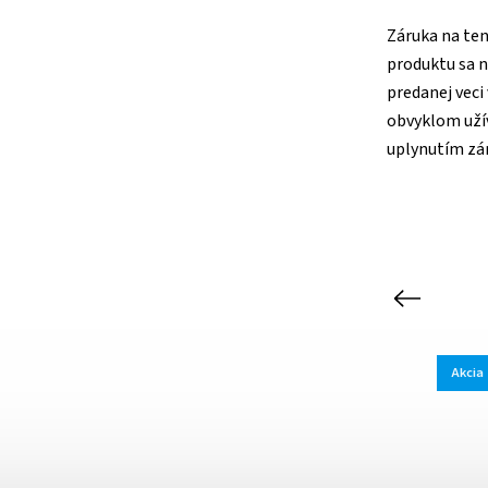
Záruka na ten
produktu sa n
predanej veci 
obvyklom užív
uplynutím zár
Previous
Akcia
Akcia
Kód:
STA3X3BIE