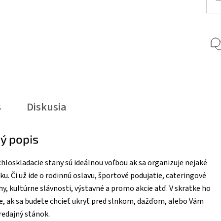
s
Diskusia
ý popis
hloskladacie stany sú ideálnou voľbou ak sa organizuje nejaké
ku. Či už ide o rodinnú oslavu, športové podujatie, cateringové
hy, kultúrne slávnosti, výstavné a promo akcie atď. V skratke ho
le, ak sa budete chcieť ukryť pred slnkom, dažďom, alebo Vám
redajný stánok.