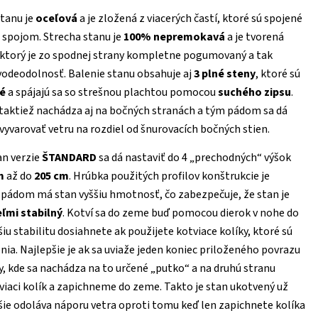
tanu je
oceľová
a je zložená z viacerých častí, ktoré sú spojené
 spojom. Strecha stanu je
100% nepremokavá
a je tvorená
 ktorý je zo spodnej strany kompletne pogumovaný a tak
vodeodolnosť. Balenie stanu obsahuje aj
3 plné steny
, ktoré sú
é
a spájajú sa so strešnou plachtou pomocou
suchého zipsu
.
 taktiež nachádza aj na bočných stranách a tým pádom sa dá
 vyvarovať vetru na rozdiel od šnurovacích bočných stien.
an verzie
ŠTANDARD
sa dá nastaviť do 4 „prechodných“ výšok
m
až do
205 cm
. Hrúbka použitých profilov konštrukcie je
pádom má stan vyššiu hmotnosť, čo zabezpečuje, že stan je
ľmi stabilný
. Kotví sa do zeme buď pomocou dierok v nohe do
šiu stabilitu dosiahnete ak použijete kotviace kolíky, ktoré sú
nia. Najlepšie je ak sa uviaže jeden koniec priloženého povrazu
y, kde sa nachádza na to určené „putko“ a na druhú stranu
iaci kolík a zapichneme do zeme. Takto je stan ukotvený už
šie odoláva náporu vetra oproti tomu keď len zapichnete kolíka