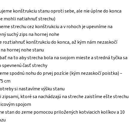
jeme konštrukciu stanu oproti sebe, ale nie úplne do konca
e mohli natiahnuť strechu)
eme strechu cez konštrukciu a v rohoch je upevníme na
ený suchý zips na hornej nohe
roztiahnuť konštrukciu do konca, až kým nám nezaskočí
 na hornej nohe stanu
bať na to aby strecha bola na svojom mieste a stredná tyčka sa
o spevnenú časť strechy
eme spodnú nohu do prvej pozície (kým nezaskočí poistka) –
75 cm
otreby si nastavíme výšku stanu
 zipsami, ktoré sa nachádzajú na streche zaistíme ešte strechu
nicovým spojom
e stan do zeme pomocou priložených kotviacich kolíkov a 10
azu