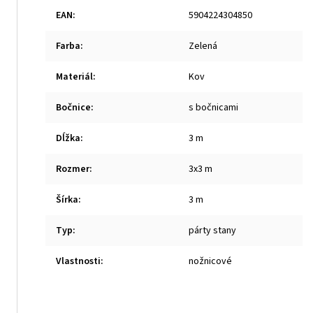
EAN
:
5904224304850
Farba
:
Zelená
Materiál
:
Kov
Bočnice
:
s bočnicami
Dĺžka
:
3 m
Rozmer
:
3x3 m
Šírka
:
3 m
Typ
:
párty stany
Vlastnosti
:
nožnicové