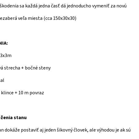
oškodenia sa každá jedna časť dá jednoducho vymeniť za novú
nezaberá veľa miesta (cca 150x30x30)
IA:
a 3x3m
á strecha + bočné steny
bal
e klince + 10 m povraz
oženia stanu
n dokáže postaviť aj jeden šikovný človek, ale výhodou je ak sú