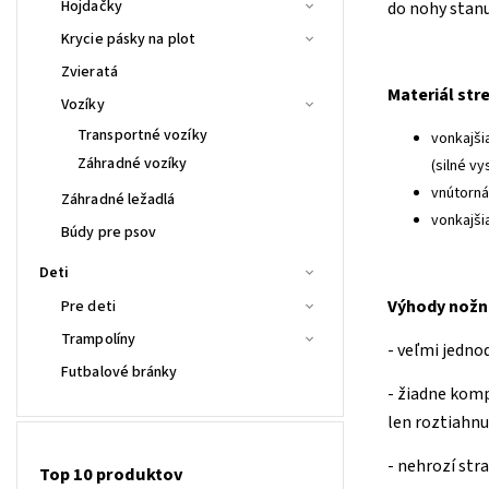
Hojdačky
do nohy stanu
Krycie pásky na plot
Zvieratá
Materiál stre
Vozíky
Transportné vozíky
vonkajši
Záhradné vozíky
(silné v
vnútorná
Záhradné ležadlá
vonkajši
Búdy pre psov
Deti
Výhody nožn
Pre deti
Trampolíny
- veľmi jedno
Futbalové bránky
- žiadne komp
len roztiahnu
- nehrozí str
Top 10 produktov