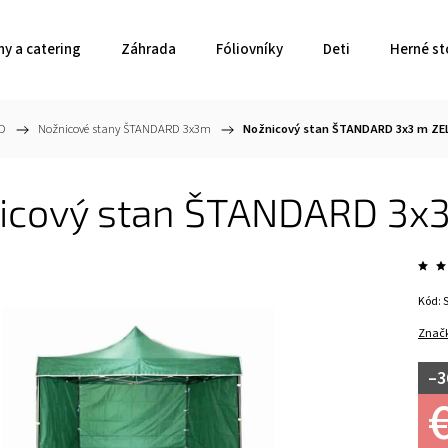
ny a catering
Záhrada
Fóliovníky
Deti
Herné st
RD
/
Nožnicové stany ŠTANDARD 3x3m
/
Nožnicový stan ŠTANDARD 3x3 m ZE
icový stan ŠTANDARD 3x
Kód:
Znač
–3