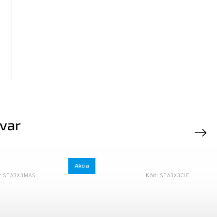
ovar
Next
Akcia
Akci
3CIE
Kód:
STA3X3CER