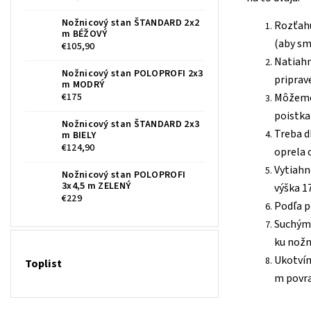
Nožnicový stan ŠTANDARD 2x2
Rozťahu
m BÉŽOVÝ
(aby sm
€105,90
Natiahn
Nožnicový stan POLOPROFI 2x3
priprav
m MODRÝ
€175
Môžeme 
poistka
Nožnicový stan ŠTANDARD 2x3
Treba d
m BIELY
€124,90
oprela 
Vytiahn
Nožnicový stan POLOPROFI
3x4,5 m ZELENÝ
výška 1
€229
Podľa p
Suchými
ku nož
Ukotvím
Toplist
m povr