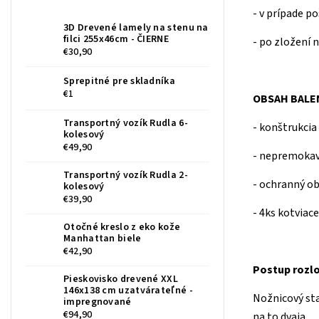
- v prípade p
3D Drevené lamely na stenu na
filci 255x46cm - ČIERNE
- po zložení 
€30,90
Sprepitné pre skladníka
€1
OBSAH BALEN
Transportný vozík Rudla 6-
- konštrukci
kolesový
€49,90
- nepremokav
Transportný vozík Rudla 2-
- ochranný o
kolesový
€39,90
- 4ks kotviac
Otočné kreslo z eko kože
Manhattan biele
€42,90
Postup rozl
Pieskovisko drevené XXL
146x138 cm uzatvárateľné -
Nožnicový sta
impregnované
€94,90
na to dvaja.