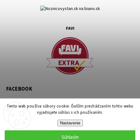
FAVI
FACEBOOK
Tento web používa súbory cookie. Ďalším prechádzaním tohto webu
vyjadrujete súhlas s ich používaním.
Nastavenie
Copyright 2026
noznicovystan.sk
. Všetky práva vyhradené.
Súhlasím