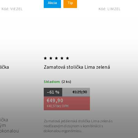
Akcia
Tip
Kód:
VIEZEL
Kód:
LIMZEL
lička
Zamatová stolička Lima zelená
Skladom
(2 ks)
–61 %
€129,90
€49,90
€40,57 bez DPH
ička
Zamatová jedálenská stolička Lima zelená s
vým
nadčasovým dizajnom v kombinácii s
dokonalou
dokonalou ergonómiou.