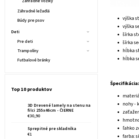
Záhradné vozíky
Záhradné ležadlá
výška s
Búdy pre psov
výška s
Deti
šírka st
Pre deti
šírka s
hĺbka st
Trampolíny
hĺbka s
Futbalové bránky
Špecifikácia:
Top 10 produktov
materiá
nohy - 
3D Drevené lamely na stenu na
filci 255x46cm - ČIERNE
zaťažen
€30,90
hmotnos
ľahko z
Sprepitné pre skladníka
€1
farba: s