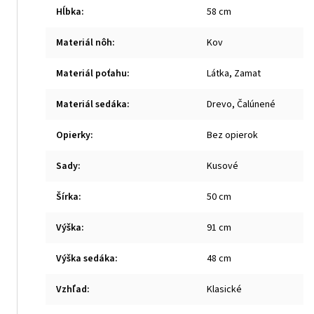
Hĺbka
:
58 cm
Materiál nôh
:
Kov
Materiál poťahu
:
Látka, Zamat
Materiál sedáka
:
Drevo, Čalúnené
Opierky
:
Bez opierok
Sady
:
Kusové
Šírka
:
50 cm
Výška
:
91 cm
Výška sedáka
:
48 cm
Vzhľad
:
Klasické