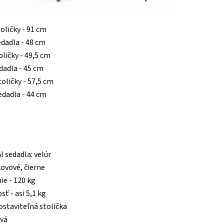
toličky - 91 cm
edadla - 48 cm
oličky - 49,5 cm
edadla - 45 cm
oličky - 57,5 ​​cm
edadla - 44 cm
l sedadla: velúr
kovové, čierne
ie - 120 kg
ť - asi 5,1 kg
ostaviteľná stolička
ivá