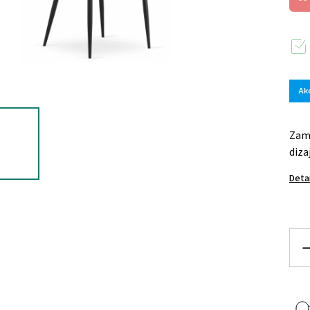
Ak
Zama
diza
Deta