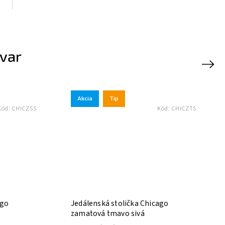
ovar
Next
Akcia
Tip
Akcia
T
Kód:
CHICZTS
Jedálenská stolička Chicago
Zamatová je
zamatová tmavo sivá
York sivá