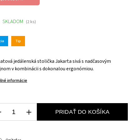
SKLADOM
(2 ks)
cia
Tip
tová jedálenská stolička Jakarta sivá s nadčasovým
jnom v kombinácii s dokonalou ergonómiou.
ilné informácie
PRIDAŤ DO KOŠÍKA