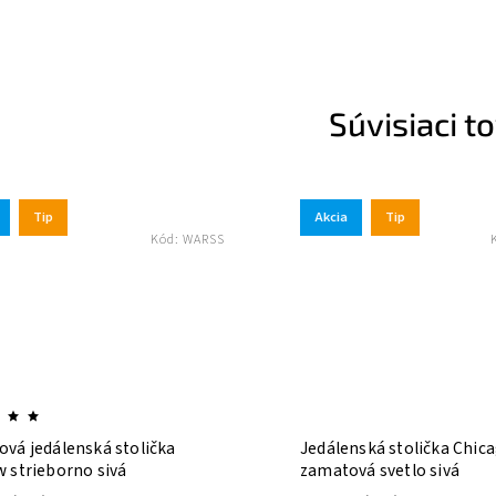
Súvisiaci t
Akcia
Tip
Kód:
WARSS
Kód:
CHICZSS
 stolička
Jedálenská stolička Chicago
ivá
zamatová svetlo sivá