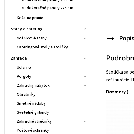
3D dekoračné panely 255 cm
3D dekoračné panely 275 cm
Koše na pranie
Stany a catering
Popi
Nožnicové stany
Cateringové stoly a stoličky
Podrobn
Záhrada
Udiarne
Stolička sa p
Pergoly
reštaurácie. 
Záhradný nábytok
Rozmery (+ -
Obrubníky
Smetné nádoby
Svetelné girlandy
Záhradné slnečníky
Poštové schránky