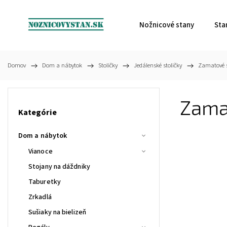
Nožnicové stany
Sta
Domov
/
Dom a nábytok
/
Stoličky
/
Jedálenské stoličky
/
Zamatové s
Zamat
Kategórie
Dom a nábytok
Vianoce
Stojany na dáždniky
Taburetky
Zrkadlá
Sušiaky na bielizeň