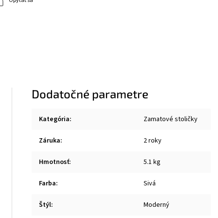
Opýtať sa
Dodatočné parametre
Kategória
:
Zamatové stoličky
Záruka
:
2 roky
Hmotnosť
:
5.1 kg
Farba
:
Sivá
Štýl
:
Moderný