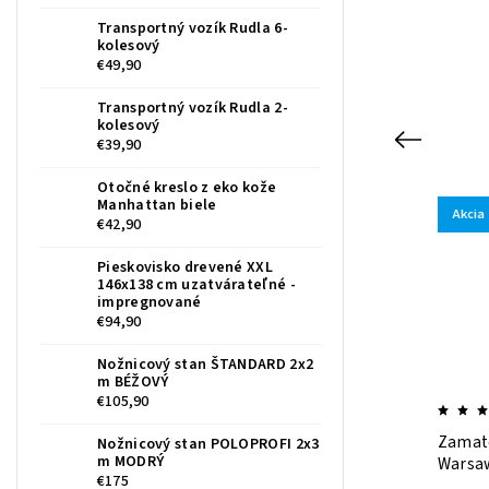
Transportný vozík Rudla 6-
kolesový
€49,90
Transportný vozík Rudla 2-
kolesový
Previous
€39,90
Otočné kreslo z eko kože
Manhattan biele
Akcia
Tip
Akcia
Tip
€42,90
Kód:
RIOMOD
Pieskovisko drevené XXL
146x138 cm uzatvárateľné -
impregnované
€94,90
Nožnicový stan ŠTANDARD 2x2
m BÉŽOVÝ
€105,90
amatová jedálenská stolička RIO
Zamatová jedálenská
Nožnicový stan POLOPROFI 2x3
m MODRÝ
odrá
Warsaw strieborno s
€175