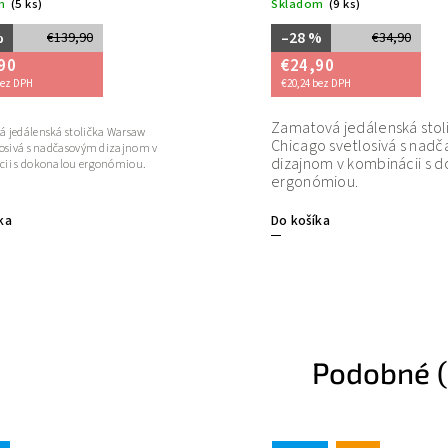
Skladom
(9 ks)
–28 %
€34,90
€24,90
€20,24 bez DPH
Zamatová jedálenská stolička
ka Warsaw
Chicago svetlosivá s nadčasovým
m dizajnom v
dizajnom v kombinácii s dokonalou
gonómiou.
ergonómiou.
Do košíka
Podobné (