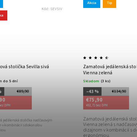
Akcia
Tip
Kód:
SEVSIV
ka
vá stolička Sevilla sivá
Zamatová jedálenská sto
Vienna zelená
 do 5 dní
Skladom
(3 ks)
%
–43 %
€89,90
€134,90
90
€75,90
bez DPH
€61,71 bez DPH
Zamatová jedálenská stol
 jedálenská stolička nadčasovým
Vienna zelená s nadčaso
 v kombinácii s dokonalou
dizajnom v kombinácii s 
iou.
ergonómiou.