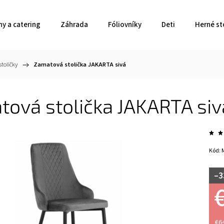
ny a catering
Záhrada
Fóliovníky
Deti
Herné st
toličky
/
Zamatová stolička JAKARTA sivá
ová stolička JAKARTA siv
Kód:
–3
€6