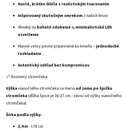
Husté, krátke ihličie s realistickým tvarovaním
Inšpirovaný skutočným smrekom
z našich lesov
Vhodný na
bohaté zdobenie
aj
minimalistické LED
osvetlenie
Hlavné vetvy pevne pripevnené ku kmeňu –
jednoduché
rozkladanie
Autentický vzhľad bez kompromisov
📏 Rozmery stromčeka:
Výška
vianočného stromčeka sa meria
od zeme po špičku
stromčeka
(dĺžka špice je 28-37 cm - závisí od výšky vianočného
stromčeka)
Šírka podľa výšky:
2,4 m
- 178 cm