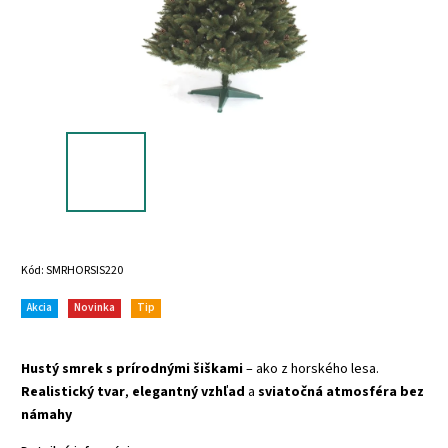
Kód:
SMRHORSIS220
Akcia
Novinka
Tip
Hustý smrek s prírodnými šiškami
– ako z horského lesa.
Realistický tvar
,
elegantný vzhľad
a
sviatočná atmosféra bez
námahy