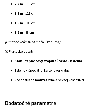
2,2 m
- 158 cm
1,8 m
- 128 cm
1,6 m
- 108 cm
1,2 m
- 88 cm
(Uvedené veľkosti sa môžu líšiť o ±8%)
🛠️ Praktické detaily:
Stabilný plastový stojan súčasťou balenia
Balenie v špeciálnej kartónovej krabici
Jednoduchá montáž
vďaka pevnej konštrukcii
Dodatočné parametre