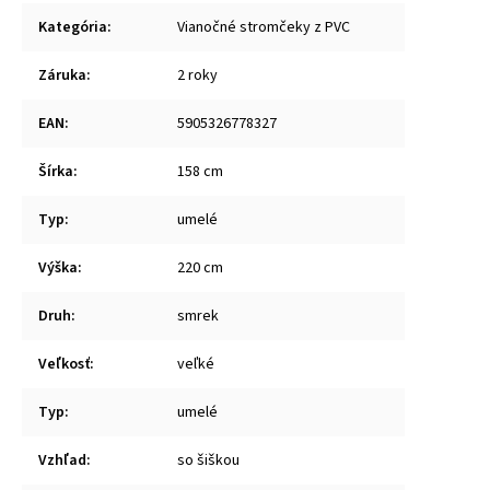
Kategória
:
Vianočné stromčeky z PVC
Záruka
:
2 roky
EAN
:
5905326778327
Šírka
:
158 cm
Typ
:
umelé
Výška
:
220 cm
Druh
:
smrek
Veľkosť
:
veľké
Typ
:
umelé
Vzhľad
:
so šiškou