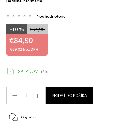
Detailné informácie
Neohodnotené
–10 %
€94,90
€84,90
€69,02 bez DPH
SKLADOM
(2 ks)
PRIDAŤ DO KOŠÍKA
Opýtať sa