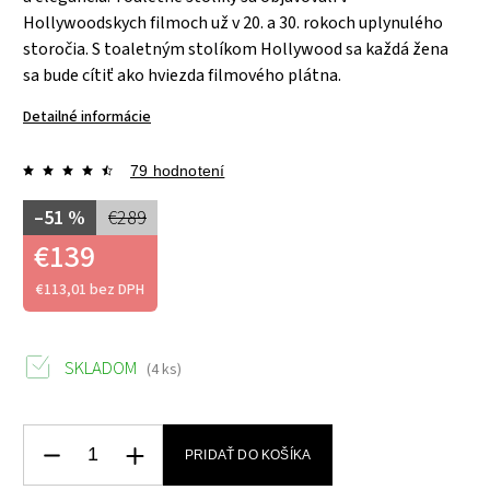
Hollywoodskych filmoch už v 20. a 30. rokoch uplynulého
storočia. S toaletným stolíkom Hollywood sa každá žena
sa bude cítiť ako hviezda filmového plátna.
Detailné informácie
79 hodnotení
–51 %
€289
€139
€113,01 bez DPH
SKLADOM
(4 ks)
PRIDAŤ DO KOŠÍKA