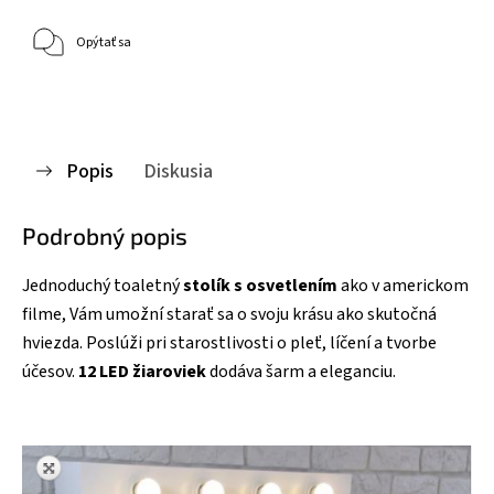
Opýtať sa
Popis
Diskusia
Podrobný popis
Jednoduchý toaletný
stolík s osvetlením
ako v americkom
filme, Vám umožní starať sa o svoju krásu ako skutočná
hviezda. Poslúži pri starostlivosti o pleť, líčení a tvorbe
účesov.
12 LED žiaroviek
dodáva šarm a eleganciu.