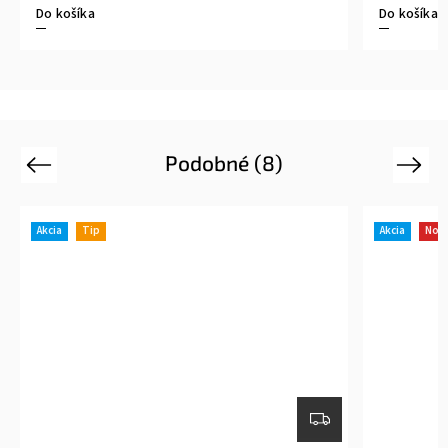
Do košíka
Do košíka
Podobné (8)
Previous
Next
Akcia
Novinka
Tip
Akcia
Nov