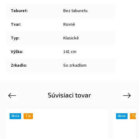
Taburet
:
Bez taburetu
Tvar
:
Rovné
Typ
:
Klasické
Výška
:
141 cm
Zrkadlo
:
So zrkadlom
Súvisiaci tovar
Previous
Next
Akcia
Tip
Akcia
Tip