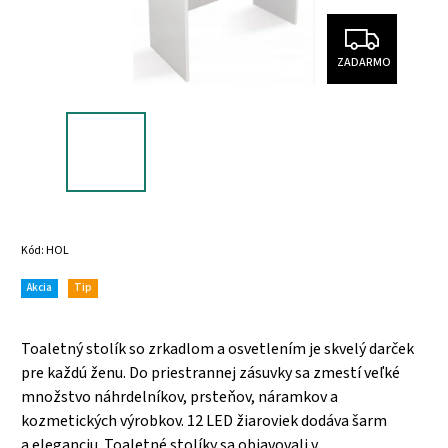
ZADARMO
Kód:
HOL
Akcia
Tip
Toaletný stolík so zrkadlom a osvetlením je skvelý darček
pre každú ženu. Do priestrannej zásuvky sa zmestí veľké
množstvo náhrdelníkov, prsteňov, náramkov a
kozmetických výrobkov. 12 LED žiaroviek dodáva šarm
a eleganciu. Toaletné stolíky sa objavovali v