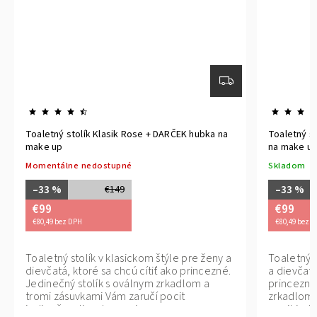
Toaletný stolík Barocco biely + DARČEK hubka
Detský toal
na make up
Skladom
Skladom
–33 %
–44 %
€149
€99
€72
€80,49 bez DPH
€58,54 bez 
Toaletný stolík v barokovom štýle pre ženy
Detský toal
a dievčatá, ktoré sa chcú cítiť ako
bezpečný
princezné. Jedinečný stolík s oválnym
premení d
zrkadlom štyrmi zásuvkami Vám zaručí
pocit jedinečnosti a elegancie.