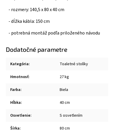
- rozmery: 140,5 x 80 x 40 cm
- dĺžka kábla: 150 cm
- potrebná montáž podľa priloženého návodu
Dodatočné parametre
Kategória
:
Toaletné stolíky
Hmotnosť
:
27 kg
Farba
:
Biela
Hĺbka
:
40 cm
Osvetlenie
:
S osvetlením
Šírka
:
80 cm