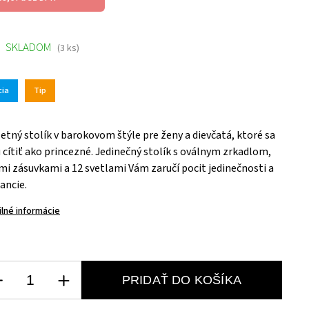
SKLADOM
(3 ks)
cia
Tip
etný stolík v barokovom štýle pre ženy a dievčatá, ktoré sa
 cítiť ako princezné. Jedinečný stolík s oválnym zrkadlom,
mi zásuvkami a 12 svetlami Vám zaručí pocit jedinečnosti a
ancie.
ilné informácie
PRIDAŤ DO KOŠÍKA