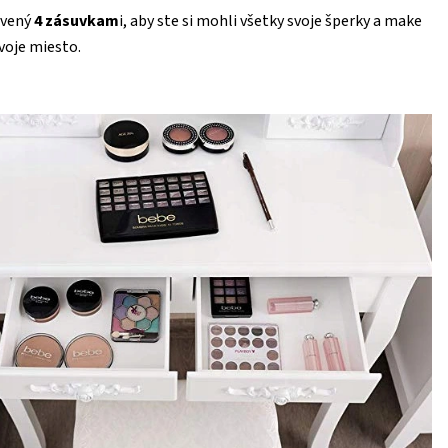
avený
4 zásuvkam
i, aby ste si mohli všetky svoje šperky a make
svoje miesto.