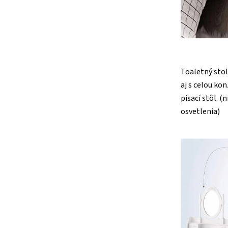
Toaletný sto
aj s celou ko
písací stôl. 
osvetlenia)