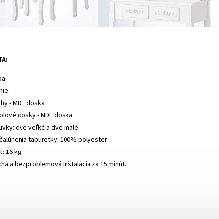
TA:
ba
nie:
hy - MDF doska
olové dosky - MDF doska
suvky: dve veľké a dve malé
 čalúnenia taburetky: 100% polyester
: 16 kg
há a bezproblémová inštalácia za 15 minút.