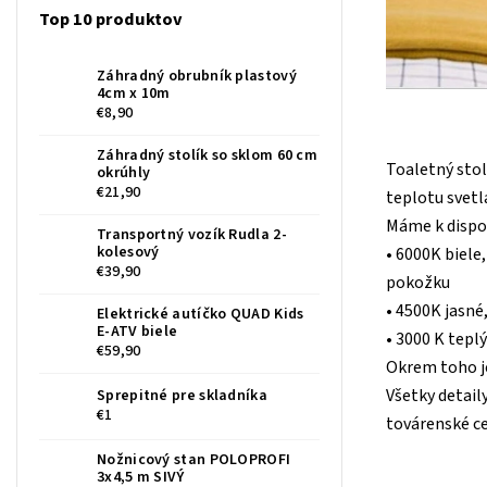
Top 10 produktov
Záhradný obrubník plastový
4cm x 10m
€8,90
Záhradný stolík so sklom 60 cm
Toaletný stol
okrúhly
€21,90
teplotu svet
Máme k dispozí
Transportný vozík Rudla 2-
kolesový
• 6000K biele
€39,90
pokožku
• 4500K jasné
Elektrické autíčko QUAD Kids
E-ATV biele
• 3000 K teplý
€59,90
Okrem toho je
Všetky detail
Sprepitné pre skladníka
€1
továrenské ce
Nožnicový stan POLOPROFI
3x4,5 m SIVÝ