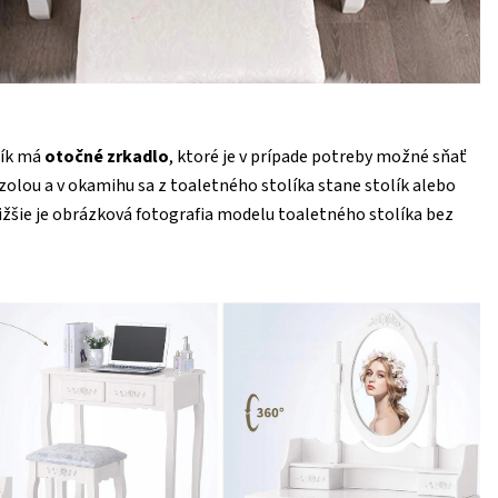
lík má
otočné zrkadlo
, ktoré je v prípade potreby možné sňať
nzolou a v okamihu sa z toaletného stolíka stane stolík alebo
(nižšie je obrázková fotografia modelu toaletného stolíka bez