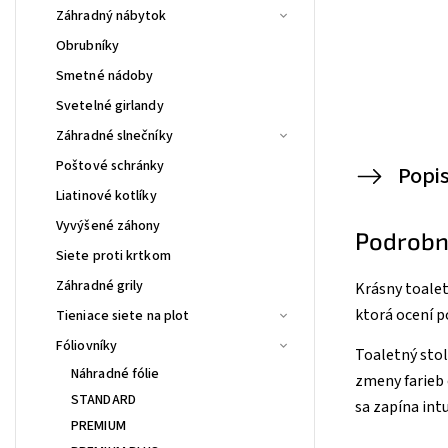
Záhradný nábytok
Obrubníky
Smetné nádoby
Svetelné girlandy
Záhradné slnečníky
Poštové schránky
Popi
Liatinové kotlíky
Vyvýšené záhony
Podrobn
Siete proti krtkom
Záhradné grily
Krásny toalet
ktorá ocení p
Tieniace siete na plot
Fóliovníky
Toaletný stol
Náhradné fólie
zmeny farieb 
STANDARD
sa zapína in
PREMIUM