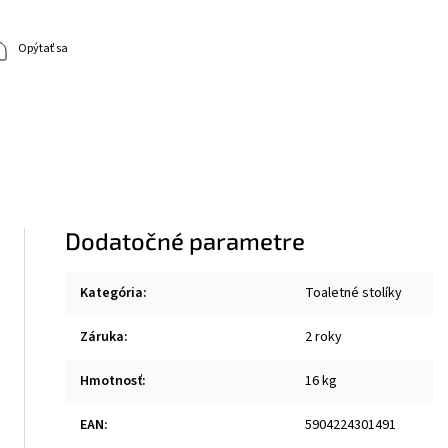
Opýtať sa
Dodatočné parametre
Kategória
:
Toaletné stolíky
Záruka
:
2 roky
Hmotnosť
:
16 kg
EAN
:
5904224301491