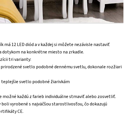
ík má 12 LED diód a v každej si môžete nezávisle nastaviť
la dotykom na konkrétne miesto na zrkadle.
cii tri varianty:
, prirodzené svetlo podobné dennému svetlu, dokonale rozžiari
, teplejšie svetlo podobné žiarivkám
 možné každú z farieb individuálne stmaviť alebo zosvetliť.
y boli vyrobené s najväčšou starostlivosťou, čo dokazujú
rtifikáty
CE.