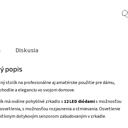
s
Diskusia
ý popis
ný stolík na profesionálne aj amatérske použitie pre dámu,
ohodlie a eleganciu vo svojom domove.
ík má oválne pohyblivé zrkadlo s
12 LED diódami
s možnosťou
osvetlenia, s možnosťou rozjasnenia a stmievania. Osvetlenie
tuitívnym dotykovým senzorom zabudovaným v zrkadle.