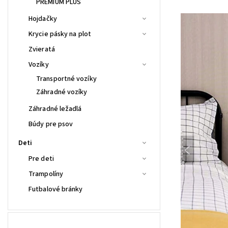
PREMIUM PLUS
Hojdačky
Krycie pásky na plot
Zvieratá
Vozíky
Transportné vozíky
Záhradné vozíky
Záhradné ležadlá
Búdy pre psov
Deti
Pre deti
Trampolíny
Futbalové bránky