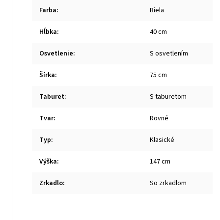
Farba
:
Biela
Hĺbka
:
40 cm
Osvetlenie
:
S osvetlením
Šírka
:
75 cm
Taburet
:
S taburetom
Tvar
:
Rovné
Typ
:
Klasické
Výška
:
147 cm
Zrkadlo
:
So zrkadlom