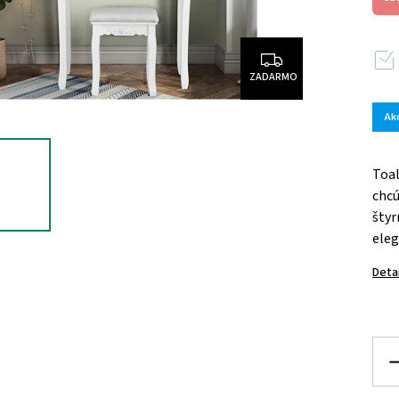
ZADARMO
Ak
Toal
chcú
štyr
eleg
Deta