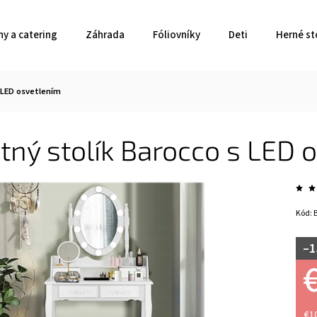
ny a catering
Záhrada
Fóliovníky
Deti
Herné st
 LED osvetlením
tný stolík Barocco s LED 
Kód:
–1
€1