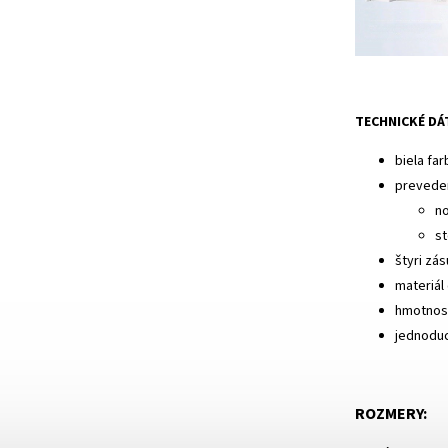
TECHNICKÉ DÁ
biela far
prevede
no
st
štyri zá
materiál
hmotnosť
jednoduc
ROZMERY: