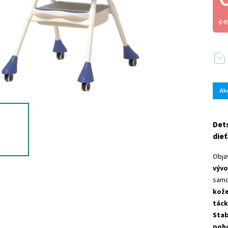
€4
Ak
Dets
die
Obja
vývo
samo
kož
tác
Stab
poho