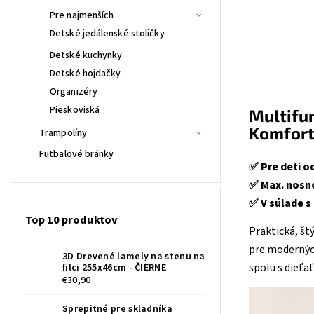
Pre najmenších
Detské jedálenské stoličky
Detské kuchynky
Detské hojdačky
Organizéry
Pieskoviská
Multifun
Komfort
Trampolíny
Futbalové bránky
✅ Pre deti o
✅ Max. nosno
✅ V súlade 
Top 10 produktov
Praktická, št
pre moderných
3D Drevené lamely na stenu na
spolu s dieťa
filci 255x46cm - ČIERNE
€30,90
Sprepitné pre skladníka