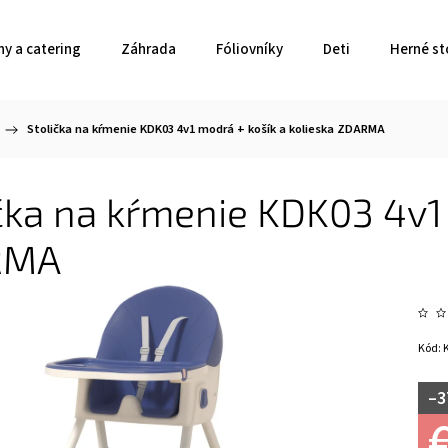
ny a catering
Záhrada
Fóliovníky
Deti
Herné st
/
Stolička na kŕmenie KDK03 4v1 modrá + košík a kolieska ZDARMA
čka na kŕmenie KDK03 4v1 
RMA
Kód:
–3