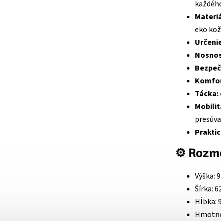
každého
Materiá
eko ko
Určenie
Nosnos
Bezpeč
Komfor
Tácka:
Mobilit
presúva
Praktic
⚙️ Rozm
Výška: 
Šírka: 
Hĺbka: 
Hmotnos