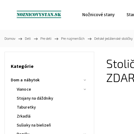
Nožnicové stany
Sta
Domov
/
Deti
/
Pre deti
/
Pre najmenších
/
Detské jedálenské stoličky
Stoli
Kategórie
ZDA
Dom a nábytok
Vianoce
Stojany na dáždniky
Taburetky
Zrkadlá
Sušiaky na bielizeň