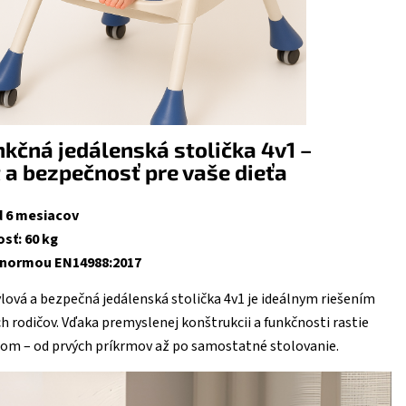
kčná jedálenská stolička 4v1 –
 a bezpečnosť pre vaše dieťa
d 6 mesiacov
sť: 60 kg
s normou EN14988:2017
ýlová a bezpečná jedálenská stolička 4v1 je ideálnym riešením
 rodičov. Vďaka premyslenej konštrukcii a funkčnosti rastie
ťom – od prvých príkrmov až po samostatné stolovanie.