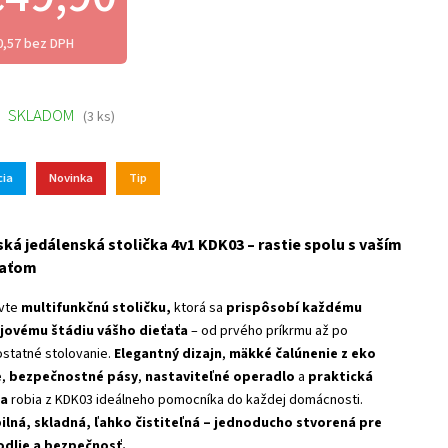
0,57 bez DPH
SKLADOM
(3 ks)
cia
Novinka
Tip
ká jedálenská stolička 4v1 KDK03 – rastie spolu s vaším
ťaťom
vte
multifunkčnú stoličku,
ktorá sa
prispôsobí každému
jovému štádiu vášho dieťaťa
– od prvého príkrmu až po
statné stolovanie.
Elegantný dizajn
,
mäkké čalúnenie z eko
e
,
bezpečnostné pásy
,
nastaviteľné operadlo
a
praktická
ka
robia z KDK03 ideálneho pomocníka do každej domácnosti.
ilná, skladná, ľahko čistiteľná – jednoducho stvorená pre
dlie a bezpečnosť.