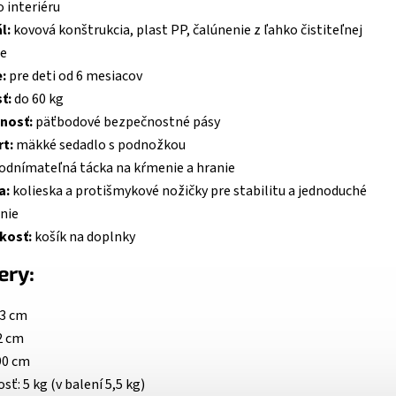
 interiéru
l:
kovová konštrukcia, plast PP, čalúnenie z ľahko čistiteľnej
že
:
pre deti od 6 mesiacov
ť:
do 60 kg
nosť:
päťbodové bezpečnostné pásy
t:
mäkké sedadlo s podnožkou
odnímateľná tácka na kŕmenie a hranie
a:
kolieska a protišmykové nožičky pre stabilitu a jednoduché
nie
kosť:
košík na doplnky
ery:
93 cm
62 cm
90 cm
ť: 5 kg (v balení 5,5 kg)