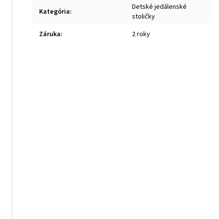
Detské jedálenské
Kategória
:
stoličky
Záruka
:
2 roky