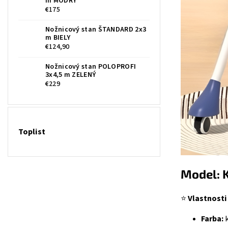
m MODRÝ
€175
Nožnicový stan ŠTANDARD 2x3
m BIELY
€124,90
Nožnicový stan POLOPROFI
3x4,5 m ZELENÝ
€229
Toplist
Model: 
⭐
Vlastnosti
Farba:
k