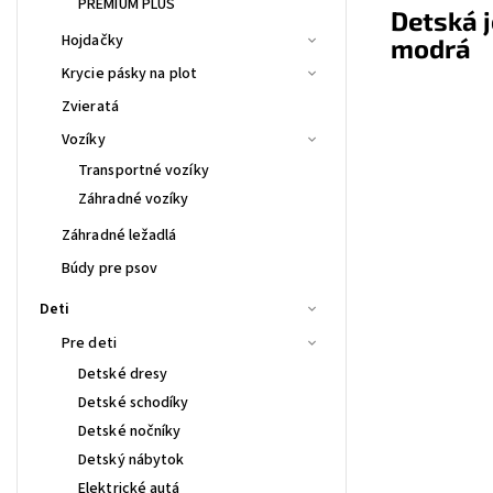
PREMIUM PLUS
Detská j
Hojdačky
modrá
Krycie pásky na plot
Zvieratá
Vozíky
Transportné vozíky
Záhradné vozíky
Záhradné ležadlá
Búdy pre psov
Deti
Pre deti
Detské dresy
Detské schodíky
Detské nočníky
Detský nábytok
Elektrické autá