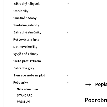
Záhradný nábytok
Obrubníky
Smetné nádoby
Svetelné girlandy
Záhradné slnečníky
Poštové schránky
Liatinové kotlíky
Vyvýšené záhony
Siete proti krtkom
Záhradné grily
Tieniace siete na plot
Fóliovníky
Popi
Náhradné fólie
STANDARD
Podrobn
PREMIUM