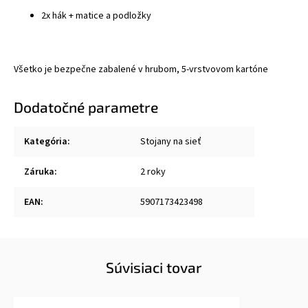
2x hák + matice a podložky
Všetko je bezpečne zabalené v hrubom, 5-vrstvovom kartóne
Dodatočné parametre
Kategória
:
Stojany na sieť
Záruka
:
2 roky
EAN
:
5907173423498
Súvisiaci tovar