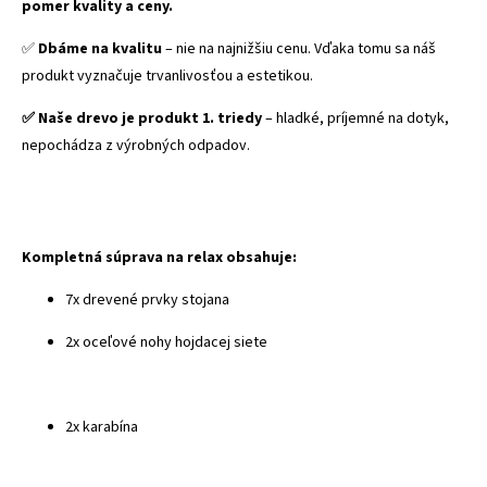
pomer kvality a ceny.
✅
Dbáme na kvalitu
– nie na najnižšiu cenu. Vďaka tomu sa náš
produkt vyznačuje trvanlivosťou a estetikou.
✅ Naše drevo je produkt 1. triedy
– hladké, príjemné na dotyk,
nepochádza z výrobných odpadov.
Kompletná súprava na relax obsahuje:
7x drevené prvky stojana
2x oceľové nohy hojdacej siete
2x karabína