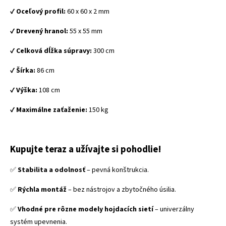
✔️
Oceľový profil:
60 x 60 x 2 mm
✔️
Drevený hranol:
55 x 55 mm
✔️
Celková dĺžka súpravy:
300 cm
✔️
Šírka:
86 cm
✔️
Výška:
108 cm
✔️
Maximálne zaťaženie:
150 kg
Kupujte teraz a užívajte si pohodlie!
✅
Stabilita a odolnosť
– pevná konštrukcia.
✅
Rýchla montáž
– bez nástrojov a zbytočného úsilia.
✅
Vhodné pre rôzne modely hojdacích sietí
– univerzálny
systém upevnenia.