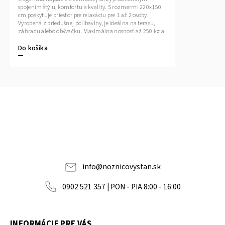
spojením štýlu, komfortu a kvality. S rozmermi 220x150
cm poskytuje priestor pre relaxáciu pre 1 až 2 osoby.
Vyrobená z priedušnej polibavlny, je ideálna na terasu,
záhradu alebo obývačku. Maximálna nosnosť až 250 kg a
jednoduchá montáž robia z tohto produktu praktického
Do košíka
spoločníka na každodenný relax. Pridajte šarm do svojho
priestoru a užívajte si chvíle pohody.
info
@
noznicovystan.sk
0902 521 357 | PON - PIA 8:00 - 16:00
INFORMÁCIE PRE VÁS