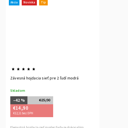
Akcia
Novinka
Tip
Závesná hojdacia sieť pre 2 ľudí modrá
Skladom
–42 %
€25,90
€14,90
€12,11 bez DPH
Elegantná hojdacia sieť modrej farby je dokonalým