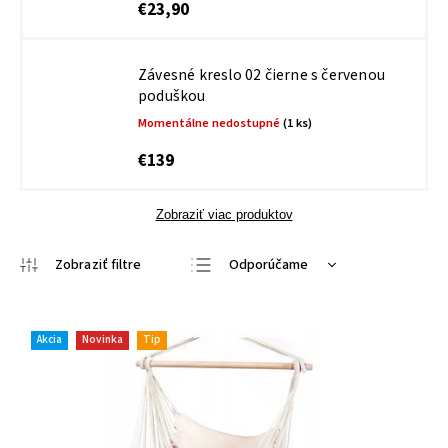
€23,90
Závesné kreslo 02 čierne s červenou
poduškou
Momentálne nedostupné
(1 ks)
€139
Zobraziť viac produktov
Odporúčame
Najlacnejšie
Najdrahšie
Akcia
Novinka
Tip
Najpredávanejšie
Abecedne