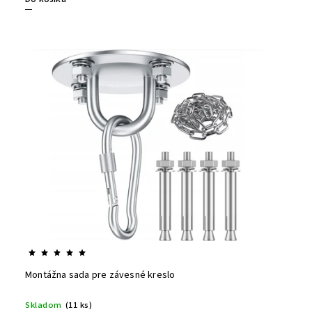
Montážna sada pre závesné kreslo
Skladom
(11 ks)