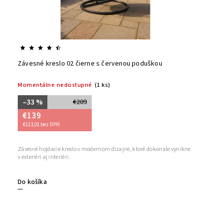
Závesné kreslo 02 čierne s červenou poduškou
Momentálne nedostupné
(1 ks)
–33 %
€209
€139
€113,01 bez DPH
Závesné hojdacie kreslo v modernom dizajne, ktoré dokonale vynikne
v exteriéri aj interiéri.
Do košíka