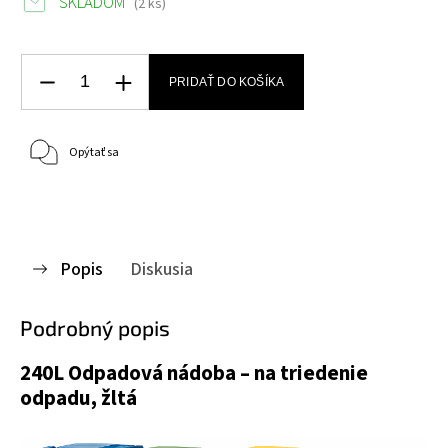
SKLADOM
(2 ks)
PRIDAŤ DO KOŠÍKA
Opýtať sa
Popis
Diskusia
Podrobný popis
240L Odpadová nádoba – na triedenie
odpadu, žltá