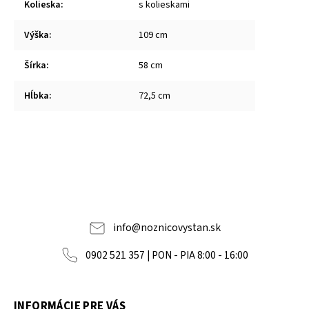
Kolieska
:
s kolieskami
Výška
:
109 cm
Šírka
:
58 cm
Hĺbka
:
72,5 cm
info
@
noznicovystan.sk
0902 521 357 | PON - PIA 8:00 - 16:00
INFORMÁCIE PRE VÁS