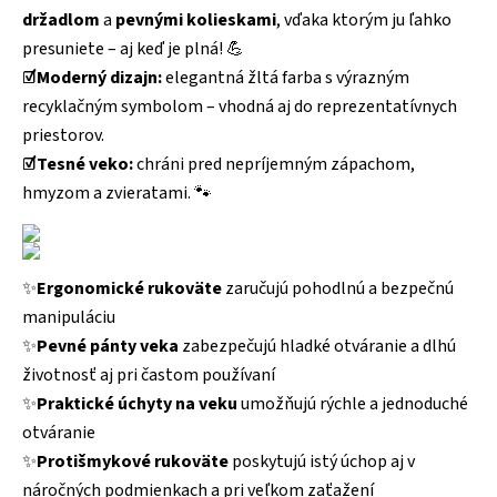
držadlom
a
pevnými kolieskami
, vďaka ktorým ju ľahko
presuniete – aj keď je plná! 💪
☑️Moderný dizajn:
elegantná žltá farba s výrazným
recyklačným symbolom – vhodná aj do reprezentatívnych
priestorov.
☑️Tesné veko:
chráni pred nepríjemným zápachom,
hmyzom a zvieratami. 🐾
✨
Ergonomické rukoväte
zaručujú pohodlnú a bezpečnú
manipuláciu
✨
Pevné pánty veka
zabezpečujú hladké otváranie a dlhú
životnosť aj pri častom používaní
✨
Praktické úchyty na veku
umožňujú rýchle a jednoduché
otváranie
✨
Protišmykové rukoväte
poskytujú istý úchop aj v
náročných podmienkach a pri veľkom zaťažení