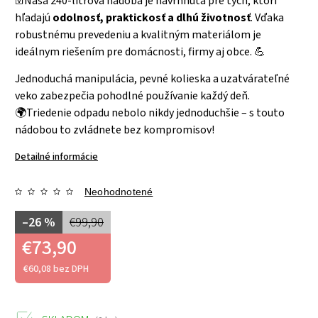
☑️Naša 240-litrová nádoba je navrhnutá pre tých, ktorí
hľadajú
odolnosť, praktickosť a dlhú životnosť
. Vďaka
robustnému prevedeniu a kvalitným materiálom je
ideálnym riešením pre domácnosti, firmy aj obce. 💪
Jednoduchá manipulácia, pevné kolieska a uzatvárateľné
veko zabezpečia pohodlné používanie každý deň.
🌍Triedenie odpadu nebolo nikdy jednoduchšie – s touto
nádobou to zvládnete bez kompromisov!
Detailné informácie
Neohodnotené
–26 %
€99,90
€73,90
€60,08 bez DPH