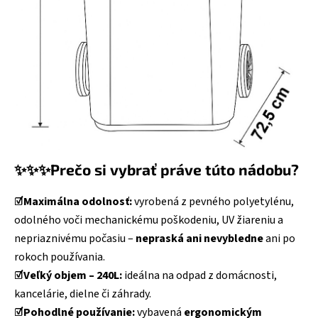
✨✨✨Prečo si vybrať práve túto nádobu?
☑️Maximálna odolnosť:
vyrobená z pevného polyetylénu,
odolného voči mechanickému poškodeniu, UV žiareniu a
nepriaznivému počasiu –
nepraská ani nevybledne
ani po
rokoch používania.
☑️Veľký objem – 240L:
ideálna na odpad z domácnosti,
kancelárie, dielne či záhrady.
☑️Pohodlné používanie:
vybavená
ergonomickým