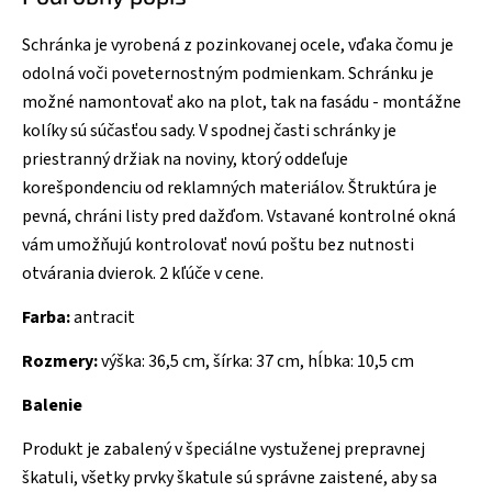
Schránka je vyrobená z pozinkovanej ocele, vďaka čomu je
odolná voči poveternostným podmienkam. Schránku je
možné namontovať ako na plot, tak na fasádu - montážne
kolíky sú súčasťou sady. V spodnej časti schránky je
priestranný držiak na noviny, ktorý oddeľuje
korešpondenciu od reklamných materiálov. Štruktúra je
pevná, chráni listy pred dažďom. Vstavané kontrolné okná
vám umožňujú kontrolovať novú poštu bez nutnosti
otvárania dvierok. 2 kľúče v cene.
Farba:
antracit
Rozmery:
výška: 36,5 cm, šírka: 37 cm, hĺbka: 10,5 cm
Balenie
Produkt je zabalený v špeciálne vystuženej prepravnej
škatuli, všetky prvky škatule sú správne zaistené, aby sa