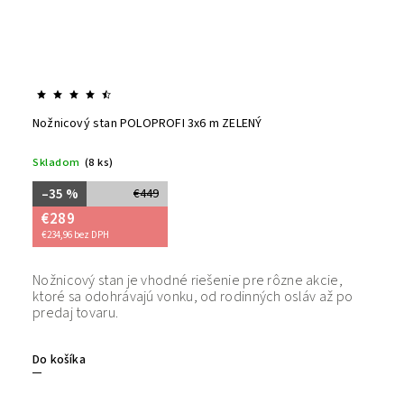
Nožnicový stan POLOPROFI 3x6 m ZELENÝ
Skladom
(8 ks)
–35 %
€449
€289
€234,96 bez DPH
Nožnicový stan je vhodné riešenie pre rôzne akcie,
Bezpečný
ktoré sa odohrávajú vonku, od rodinných osláv až po
tovaru. 
predaj tovaru.
Do košíka