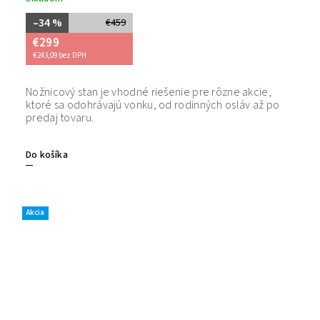
–34 %
€459
€299
€243,09 bez DPH
Nožnicový stan je vhodné riešenie pre rôzne akcie,
Bezpečný
ktoré sa odohrávajú vonku, od rodinných osláv až po
tovaru. 
predaj tovaru.
Do košíka
Akcia