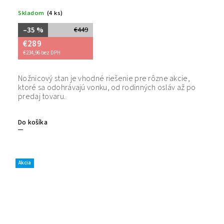
Skladom
(4 ks)
–35 %
€449
€289
€234,96 bez DPH
Nožnicový stan je vhodné riešenie pre rôzne akcie,
Bezpečný
ktoré sa odohrávajú vonku, od rodinných osláv až po
tovaru. 
predaj tovaru.
Do košíka
Akcia