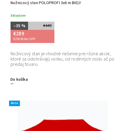
Nožnicový stan POLOPROFI 3x6 m BIELY
Skladom
–35 %
€449
€289
€234,96 bez DPH
Nožnicový stan je vhodné riešenie pre rôzne akcie,
Bezpečný
ktoré sa odohrávajú vonku, od rodinných osláv až po
tovaru. 
predaj tovaru.
Do košíka
Akcia