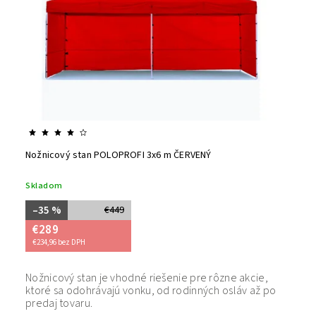
Nožnicový stan POLOPROFI 3x6 m ČERVENÝ
Skladom
–35 %
€449
€289
€234,96 bez DPH
Nožnicový stan je vhodné riešenie pre rôzne akcie,
Bezpečný
ktoré sa odohrávajú vonku, od rodinných osláv až po
tovaru. 
predaj tovaru.