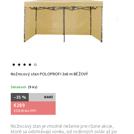
Nožnicový stan POLOPROFI 3x6 m BÉŽOVÝ
Skladom
(9 ks)
–35 %
€449
€289
€234,96 bez DPH
Nožnicový stan je vhodné riešenie pre rôzne akcie,
Bezpečný
ktoré sa odohrávajú vonku, od rodinných osláv až po
tovaru. 