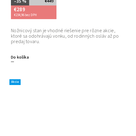
–35 %
€449
€289
€234,96 bez DPH
Nožnicový stan je vhodné riešenie pre rôzne akcie,
Bezpečný
ktoré sa odohrávajú vonku, od rodinných osláv až po
tovaru. 
predaj tovaru.
Do košíka
Akcia