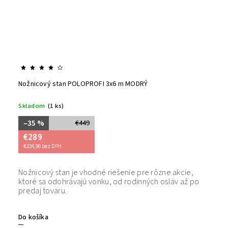
Nožnicový stan POLOPROFI 3x6 m MODRÝ
Skladom
(1 ks)
–35 %
€449
€289
€234,96 bez DPH
Nožnicový stan je vhodné riešenie pre rôzne akcie,
Bezpečný
ktoré sa odohrávajú vonku, od rodinných osláv až po
tovaru. 
predaj tovaru.
Do košíka