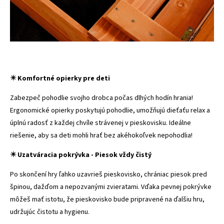
✴️ Komfortné opierky pre deti
Zabezpeč pohodlie svojho drobca počas dlhých hodín hrania!
Ergonomické opierky poskytujú pohodlie, umožňujú dieťaťu relax a
úplnú radosť z každej chvíle strávenej v pieskovisku. Ideálne
riešenie, aby sa deti mohli hrať bez akéhokoľvek nepohodlia!
✴️ Uzatváracia pokrývka - Piesok vždy čistý
Po skončení hry ľahko uzavrieš pieskovisko, chrániac piesok pred
špinou, dažďom a nepozvanými zvieratami. Vďaka pevnej pokrývke
môžeš mať istotu, že pieskovisko bude pripravené na ďalšiu hru,
udržujúc čistotu a hygienu.