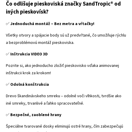
Čo odlišuje pieskoviská značky SandTropic® od
iných pieskovísk?
✅
Jednoduchá montáž – Bez metra a vŕtačky!
Všetky otvory a spájacie body sú už predvŕtané, čo umožňuje rýchlu
a bezproblémovú montáž pieskoviska.
✅
Inštrukcia VIDEO 3D
Pozrite si, ako jednoducho zložiť pieskovisko vďaka animovanej
inštrukcii krok za krokom!
✅
Odolná konštrukcia
Drevo škandinávskeho smreku – odolné voči vlhkosti, tvrdšie ako
iné smreky, trvanlivé a ľahko spracovateľné.
✅
Bezpečné, zaoblené hrany
Špeciálne tvarované dosky eliminujú ostré hrany, čím zabezpečujú