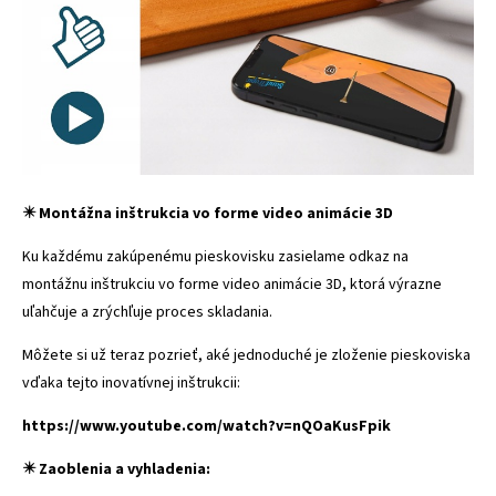
✴️ Montážna inštrukcia vo forme video animácie 3D
Ku každému zakúpenému pieskovisku zasielame odkaz na
montážnu inštrukciu vo forme video animácie 3D, ktorá výrazne
uľahčuje a zrýchľuje proces skladania.
Môžete si už teraz pozrieť, aké jednoduché je zloženie pieskoviska
vďaka tejto inovatívnej inštrukcii:
https://www.youtube.com/watch?v=nQOaKusFpik
✴️ Zaoblenia a vyhladenia: