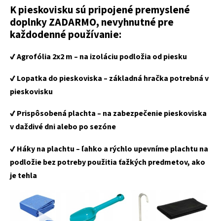
K pieskovisku sú pripojené premyslené
doplnky ZADARMO, nevyhnutné pre
každodenné používanie:
✔️ Agrofólia 2x2 m –
na izoláciu podložia od piesku
✔️ Lopatka do pieskoviska – základná hračka potrebná v
pieskovisku
✔️ Prispôsobená plachta – na zabezpečenie pieskoviska
v daždivé dni alebo po sezóne
✔️ Háky na plachtu – ľahko a rýchlo upevníme plachtu na
podložie bez potreby použitia ťažkých predmetov, ako
je tehla