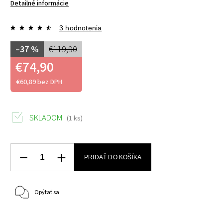
Detailné informácie
3 hodnotenia
–37 %
€119,90
€74,90
€60,89 bez DPH
SKLADOM
(1 ks)
PRIDAŤ DO KOŠÍKA
Opýtať sa