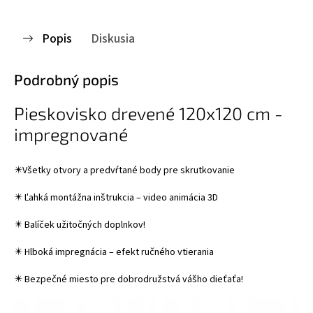
Popis
Diskusia
Podrobný popis
Pieskovisko drevené 120x120 cm -
impregnované
✴️Všetky otvory a predvŕtané body pre skrutkovanie
✴️ Ľahká montážna inštrukcia – video animácia 3D
✴️ Balíček užitočných doplnkov!
✴️ Hlboká impregnácia – efekt ručného vtierania
✴️ Bezpečné miesto pre dobrodružstvá vášho dieťaťa!