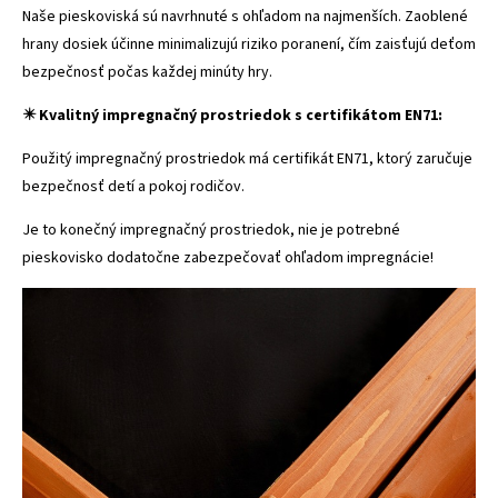
Naše pieskoviská sú navrhnuté s ohľadom na najmenších. Zaoblené
hrany dosiek účinne minimalizujú riziko poranení, čím zaisťujú deťom
bezpečnosť počas každej minúty hry.
✴️ Kvalitný impregnačný prostriedok s certifikátom EN71:
Použitý impregnačný prostriedok má certifikát EN71, ktorý zaručuje
bezpečnosť detí a pokoj rodičov.
Je to konečný impregnačný prostriedok, nie je potrebné
pieskovisko dodatočne zabezpečovať ohľadom impregnácie!