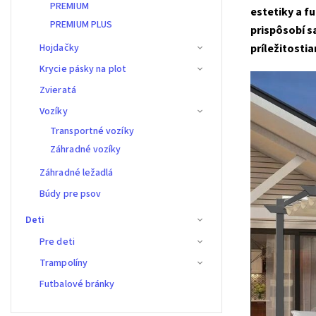
PREMIUM
estetiky a f
PREMIUM PLUS
prispôsobí s
Hojdačky
príležitosti
Krycie pásky na plot
Zvieratá
Vozíky
Transportné vozíky
Záhradné vozíky
Záhradné ležadlá
Búdy pre psov
Deti
Pre deti
Trampolíny
Futbalové bránky