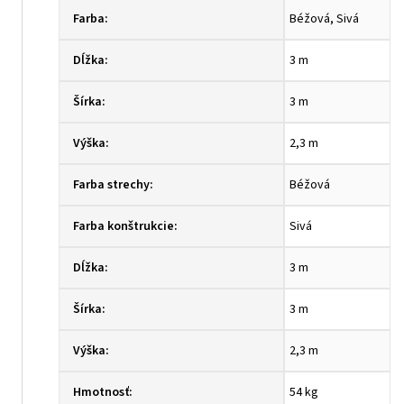
Farba
:
Béžová, Sivá
Dĺžka
:
3 m
Šírka
:
3 m
Výška
:
2,3 m
Farba strechy
:
Béžová
Farba konštrukcie
:
Sivá
Dĺžka
:
3 m
Šírka
:
3 m
Výška
:
2,3 m
Hmotnosť
:
54 kg