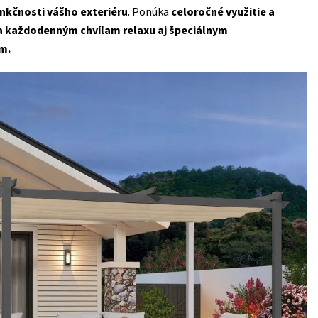
unkčnosti vášho exteriéru
. Ponúka
celoročné využitie a
a každodenným chvíľam relaxu aj špeciálnym
am.