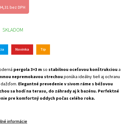
94,31 bez DPH
SKLADOM
cia
Novinka
Tip
oderná
pergola 3×3 m
so
stabilnou oceľovou konštrukciou
a
uvnou nepremokavou strechou
ponúka ideálny tieň aj ochranu
 dažďom.
Elegantné prevedenie v sivom ráme s béžovou
chou sa hodí na terasu, do záhrady aj k bazénu. Perfektné
enie pre komfortný oddych počas celého roka.
ilné informácie