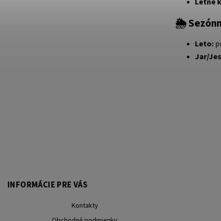
Letné 
🌦️
Sezónn
Leto:
pr
Jar/Je
INFORMÁCIE PRE VÁS
Kontakty
Obchodné podmienky