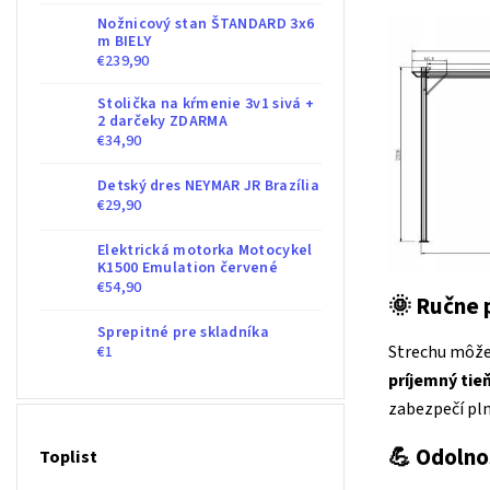
Nožnicový stan ŠTANDARD 3x6
m BIELY
€239,90
Stolička na kŕmenie 3v1 sivá +
2 darčeky ZDARMA
€34,90
Detský dres NEYMAR JR Brazília
€29,90
Elektrická motorka Motocykel
K1500 Emulation červené
€54,90
🌞
Ručne p
Sprepitné pre skladníka
Strechu môž
€1
príjemný tie
zabezpečí pl
💪
Odolnos
Toplist