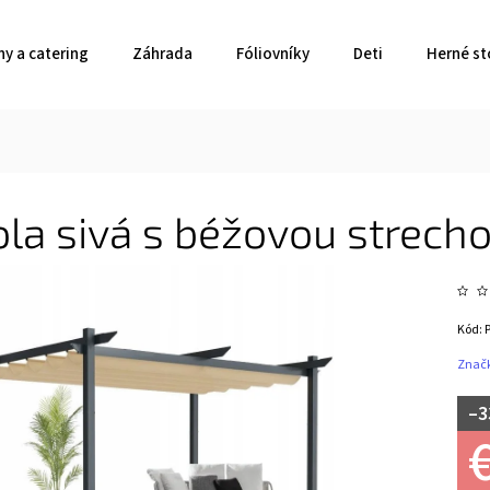
ny a catering
Záhrada
Fóliovníky
Deti
Herné st
ola sivá s béžovou strec
Kód:
Znač
–3