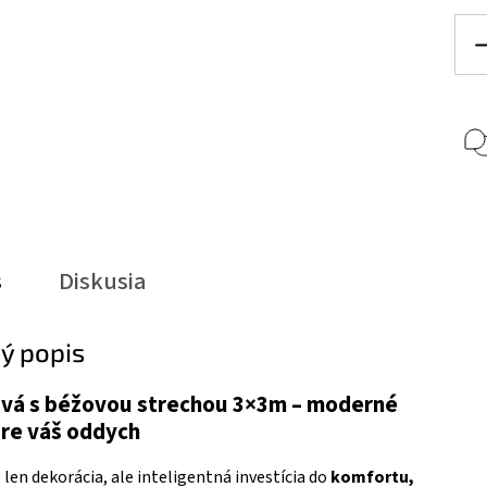
s
Diskusia
ý popis
ivá s béžovou strechou 3×3m – moderné
re váš oddych
 len dekorácia, ale inteligentná investícia do
komfortu,