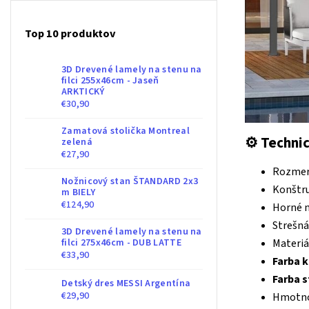
Top 10 produktov
3D Drevené lamely na stenu na
filci 255x46cm - Jaseň
ARKTICKÝ
€30,90
Zamatová stolička Montreal
⚙️
Technic
zelená
€27,90
Rozmer
Nožnicový stan ŠTANDARD 2x3
Konštru
m BIELY
€124,90
Horné n
Strešná
3D Drevené lamely na stenu na
filci 275x46cm - DUB LATTE
Materiá
€33,90
Farba k
Farba s
Detský dres MESSI Argentína
€29,90
Hmotno