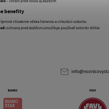
kino
– chráni pred rosou aj dažďom
e benefity
íjemné chladenie vďaka tieneniu a cirkulácii vzduchu
seň:
ochrana pred dažďom umožňuje používať exteriér dlhšie
info
@
noznicovyst
BIANO
FAVI