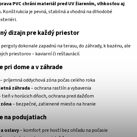
rava PVC chráni materiál pred UV žiarením, vlhkosťou aj
.
Konštrukcia je pevná, stabilná a vhodná na dlhodobé
xteriéri.
ný dizajn pre každý priestor
 pergoly dokonale zapadnú na terasu, do záhrady, k bazénu, ale
ch priestorov – kaviarní či reštaurácií.
e pri dome a v záhrade
– príjemná oddychová zóna počas celého roka
letná záhrada
– ochrana rastlín a vybavenia
 tieň v horúcich dňoch, ochrana pred dažďom
 zóna
– bezpečné, zatienené miesto na hranie
e na podujatiach
 a oslavy
– komfort pre hostí bez ohľadu na počasie