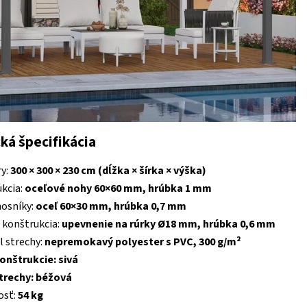
ká špecifikácia
y:
300 × 300 × 230 cm (dĺžka × šírka × výška)
kcia:
oceľové nohy 60×60 mm, hrúbka 1 mm
osníky:
oceľ 60×30 mm, hrúbka 0,7 mm
 konštrukcia:
upevnenie na rúrky Ø18 mm, hrúbka 0,6 mm
l strechy:
nepremokavý polyester s PVC, 300 g/m²
onštrukcie: sivá
trechy: béžová
sť:
54 kg