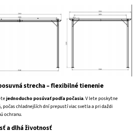
osuvná strecha – flexibilné tienenie
ete
jednoducho posúvať podľa počasia
. V lete poskytne
ň
, počas chladnejších dní prepustí viac svetla a pri daždi
nú ochranu.
ť a dlhá životnosť