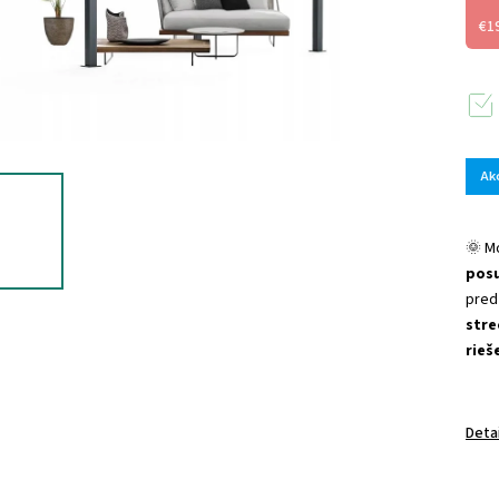
€1
Ak
🌞 M
pos
pred
stre
rieš
Deta