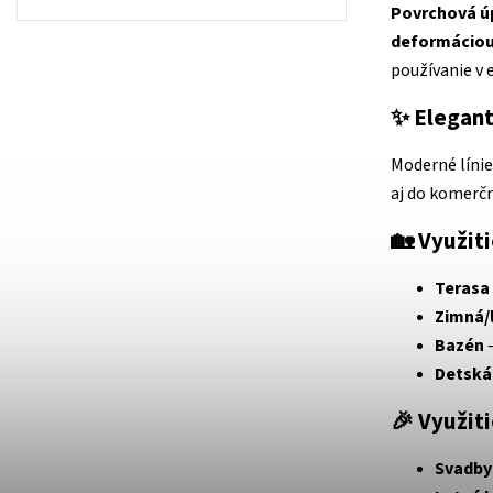
Povrchová úp
deformáciou
používanie v e
✨
Elegant
Moderné línie
aj do komerčný
🏡
Využiti
Terasa
Zimná/
Bazén
–
Detská
🎉
Využiti
Svadby