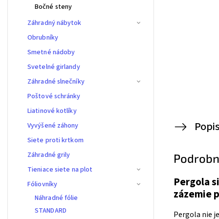
Bočné steny
Záhradný nábytok
Obrubníky
Smetné nádoby
Svetelné girlandy
Záhradné slnečníky
Poštové schránky
Liatinové kotlíky
Popi
Vyvýšené záhony
Siete proti krtkom
Záhradné grily
Podrobn
Tieniace siete na plot
Pergola s
Fóliovníky
zázemie p
Náhradné fólie
STANDARD
Pergola nie je