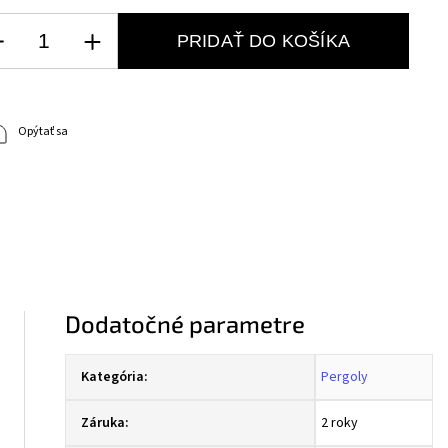
PRIDAŤ DO KOŠÍKA
Opýtať sa
Dodatočné parametre
Kategória
:
Pergoly
Záruka
:
2 roky