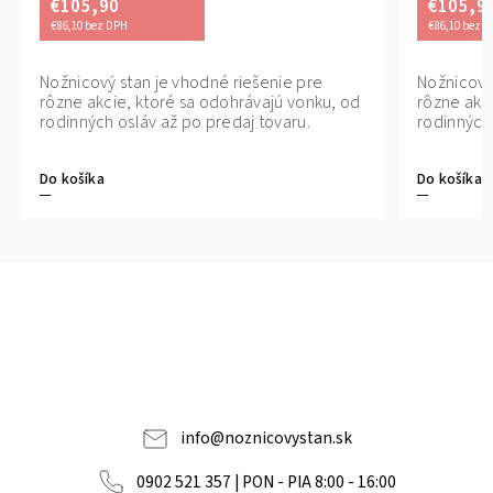
€105,90
€105,9
€86,10 bez DPH
€86,10 bez 
ezpečný nákup. Platba kuriérovi pri
Nožnicový stan je vhodné riešenie pre
Bezpečný nákup. 
Nožnicový
reberaní tovaru. Jednoduché vrátenie
rôzne akcie, ktoré sa odohrávajú vonku, od
preberaní tovaru
rôzne akc
ovaru do 14 dní.
rodinných osláv až po predaj tovaru.
tovaru do 14 dní.
rodinných 
Do košíka
Do košíka
info
@
noznicovystan.sk
0902 521 357 | PON - PIA 8:00 - 16:00