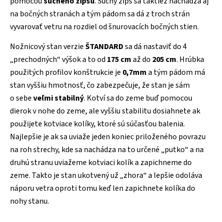
pomocou
suchého zipsu
. Suchý zips sa taktiež nachádza aj
na bočných stranách a tým pádom sa dá z troch strán
vyvarovať vetru na rozdiel od šnurovacích bočných stien.
Nožnicový stan verzie
ŠTANDARD
sa dá nastaviť do 4
„prechodných“ výšok a to od
175 cm
až do
205 cm
. Hrúbka
použitých profilov konštrukcie je
0,7mm
a tým pádom má
stan vyššiu hmotnosť, čo zabezpečuje, že stan je sám
o sebe
veľmi stabilný
. Kotví sa do zeme buď pomocou
dierok v nohe do zeme, ale vyššiu stabilitu dosiahnete ak
použijete kotviace kolíky, ktoré sú súčasťou balenia.
Najlepšie je ak sa uviaže jeden koniec priloženého povrazu
na roh strechy, kde sa nachádza na to určené „putko“ a na
druhú stranu uviažeme kotviaci kolík a zapichneme do
zeme. Takto je stan ukotvený už „zhora“ a lepšie odoláva
náporu vetra oproti tomu keď len zapichnete kolíka do
nohy stanu.