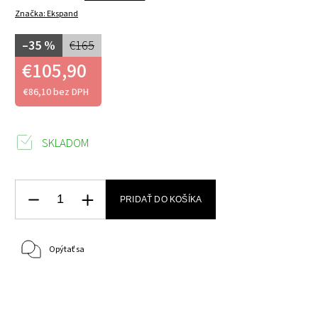
Značka:
Ekspand
–35 %
€165
€105,90
€86,10 bez DPH
SKLADOM
PRIDAŤ DO KOŠÍKA
Opýtať sa