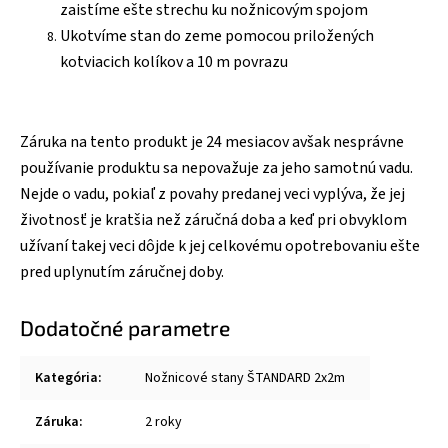
zaistíme ešte strechu ku nožnicovým spojom
Ukotvíme stan do zeme pomocou priložených
kotviacich kolíkov a 10 m povrazu
Záruka na tento produkt je 24 mesiacov avšak nesprávne
používanie produktu sa nepovažuje za jeho samotnú vadu.
Nejde o vadu, pokiaľ z povahy predanej veci vyplýva, že jej
životnosť je kratšia než záručná doba a keď pri obvyklom
užívaní takej veci dôjde k jej celkovému opotrebovaniu ešte
pred uplynutím záručnej doby.
Dodatočné parametre
Kategória
:
Nožnicové stany ŠTANDARD 2x2m
Záruka
:
2 roky