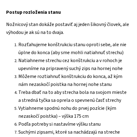
Postup rozloženia stanu
Nožnicový stan dokáže postaviť aj jeden šikovný človek, ale
výhodou je ak sú na to dvaja.
Rozťahujeme konštrukciu stanu oproti sebe, ale nie
úplne do konca (aby sme mohli natiahnuť strechu)
Natiahneme strechu cez konštrukciu a v rohoch je
upevníme na pripravený suchý zips na hornej nohe
Môžeme roztiahnuť konštrukciu do konca, až kým
nám nezaskočí poistka na hornej nohe stanu
Treba dbať na to aby strecha bola na svojom mieste
a stredná tyčka sa oprela o spevnenú časť strechy
Vytiahneme spodnú nohu do prvej pozície (kým
nezaskočí poistka) – výška 175 cm
Podľa potreby si nastavíme výšku stanu
Suchými zipsami, ktoré sa nachádzajú na streche