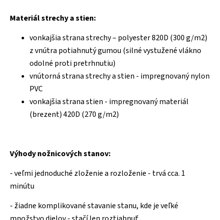
Materiál strechy a stien:
vonkajšia strana strechy – polyester 820D (300 g/m2)
z vnútra potiahnutý gumou (silné vystužené vlákno
odolné proti pretrhnutiu)
vnútorná strana strechy a stien - impregnovaný nylon
PVC
vonkajšia strana stien - impregnovaný materiál
(brezent) 420D (270 g/m2)
Výhody nožnicových stanov:
- veľmi jednoduché zloženie a rozloženie - trvá cca. 1
minútu
- žiadne komplikované stavanie stanu, kde je veľké
množstvo dielov - stačí len roztiahnuť