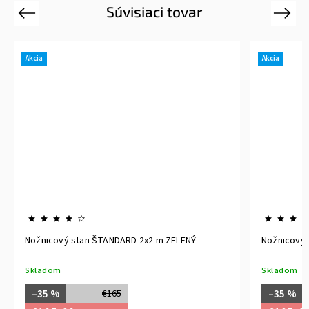
Súvisiaci tovar
Previous
Next
Akcia
Akcia
Nožnicový stan ŠTANDARD 2x2 m ZELENÝ
Nožnicový 
Skladom
Skladom
–35 %
–35 %
€165