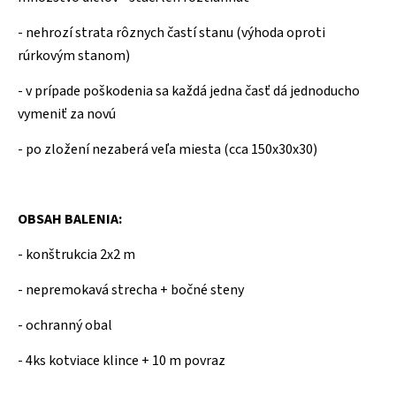
- nehrozí strata rôznych častí stanu (výhoda oproti
rúrkovým stanom)
- v prípade poškodenia sa každá jedna časť dá jednoducho
vymeniť za novú
- po zložení nezaberá veľa miesta (cca 150x30x30)
OBSAH BALENIA:
- konštrukcia 2x2 m
- nepremokavá strecha + bočné steny
- ochranný obal
- 4ks kotviace klince + 10 m povraz