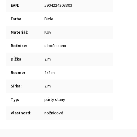
EAN
:
5904224303303
Farba
:
Biela
Materiál
:
Kov
Bočnice
:
s bočnicami
Dĺžka
:
2 m
Rozmer
:
2x2 m
Šírka
:
2 m
Typ
:
párty stany
Vlastnosti
:
nožnicové