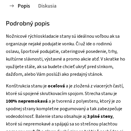
Popis
Diskusia
Podrobný popis
Nožnicové rýchloskladacie stany sú ideálnou voľbou ak sa
organizuje nejaké podujatie vonku. Či už ide o rodinnú
oslavu, športové podujatie, cateringové posedenie, trhy,
kultúrne slávnosti, výstavné a promo akcie atď. V skratke ho
využijete stále, ak sa budete chcieť ukryť pred slnkom,
dažďom, alebo Vám poslúži ako predajný stánok.
Konštrukcia stanu je
oceľová
a je zložená z viacerých častí,
ktoré sú spojené skrutkovacím spojom. Strecha stanu je
100% nepremokavá
a je tvorená z polyesteru, ktorý je zo
spodnej strany kompletne pogumovaný a tak zabezpečuje
vodeodolnosť. Balenie stanu obsahuje aj
3 plné steny
,
ktoré sú nepremokavé a spájajú sa so strešnou plachtou