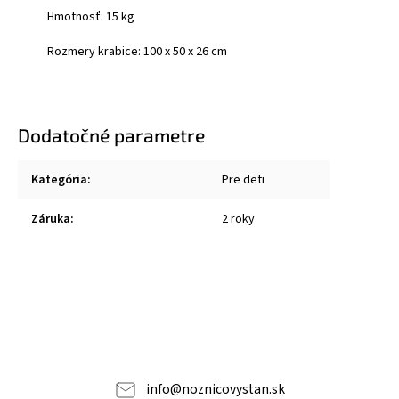
Hmotnosť: 15 kg
Rozmery krabice:
100 x 50 x 26
cm
Dodatočné parametre
Kategória
:
Pre deti
Záruka
:
2 roky
info
@
noznicovystan.sk