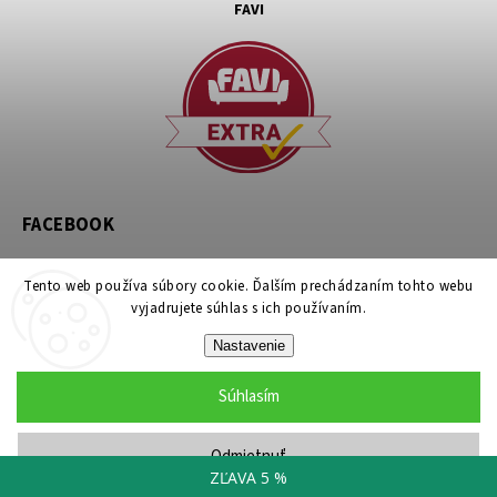
FAVI
FACEBOOK
Tento web používa súbory cookie. Ďalším prechádzaním tohto webu
vyjadrujete súhlas s ich používaním.
Nastavenie
Copyright 2026
noznicovystan.sk
. Všetky práva vyhradené.
Súhlasím
Upraviť nastavenie cookies
Grafický návrh vytvořil a nakódoval
Shoptak.cz
Odmietnuť
ZĽAVA 5 %
lišta mobil