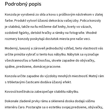
Podrobný popis
Konzola je vyrobená zo skla a kovu s práškovým nástrekom v zlatej
farbe. Produkt vytvorí úžasnú dekoráciu vašej izby. Polica konzoly
je stabilná, takže na ňu môžeme dať knihy, kvety vo vázach,
ozdobné figúrky, detské hračky a rámiky na fotografie. Vhodné
rozmery konzoly poskytujú dostatok miesta pre naše veci.
Moderný, luxusný a zároveň jednoduchý vzhľad, tieto vlastnosti vás
určite prinútia vybrať si tento kus nábytku. Nábytok sa vyznačuje
všestrannosťou a funkčnosťou, skvele zapadne do obývačky,
spálne, predsiene, domácej pracovne.
Konzola určite zapadne do výzdoby mnohých miestností. Matný rám
s trblietavými časticami dodáva úžasný efekt.
Kovová konštrukcia zabezpečuje stabilitu nábytku.
Dokonale zladené prvky rámu a sklenená doska dodajú vášmu
interiéru čaro. Postarajte sa o estetiku svojej predsiene, obývačky,