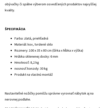
obývačky či spálne výberom osvedčených produktov najvyššej
kvality.
ŠPECIFIKÁCIA
Farba: zlatá, priehľadná
Materiál: kov, tvrdené sklo
Rozmery: 100 x 35 x 80 cm (šírka x hĺbka x výška)
Hrúbka sklenenej dosky: 6 mm
Hmotnosť: 8,2 kg
nosnosť konzoly: 30 kg
Produkt na vlastnú montáž
Nastaviteľné nožičky pomôžu správne vyrovnať nábytok aj na
nerovnej podlahe.