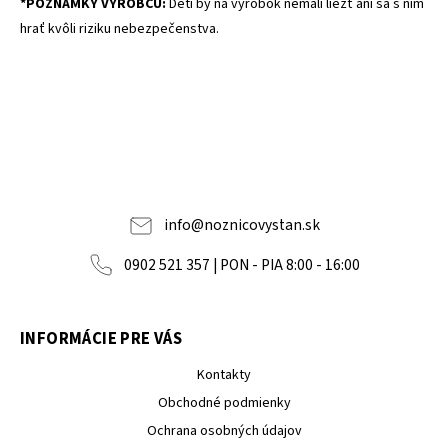
*POZNÁMKY VÝROBCU:
Deti by na výrobok nemali liezť ani sa s ním
hrať kvôli riziku nebezpečenstva.
info
@
noznicovystan.sk
0902 521 357 | PON - PIA 8:00 - 16:00
INFORMÁCIE PRE VÁS
Kontakty
Obchodné podmienky
Ochrana osobných údajov