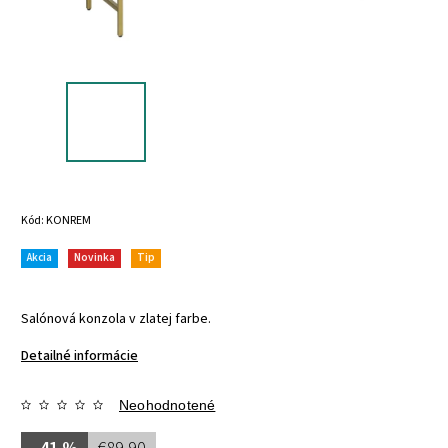
Kód:
KONREM
Akcia
Novinka
Tip
Salónová konzola v zlatej farbe.
Detailné informácie
Neohodnotené
–41 %
€89,90