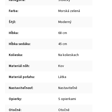
Kategória
:
Stoličky
Farba
:
Morská zelená
Štýl
:
Moderný
Hĺbka
:
68 cm
Hĺbka sedáku
:
45 cm
Kolieska
:
Na kolieskach
Materiál nôh
:
Kov
Materiál poťahu
:
Látka
Nastaviteľnosť
:
Nastaviteľné
Opierky
:
S opierkami
Otočné
:
Otočné