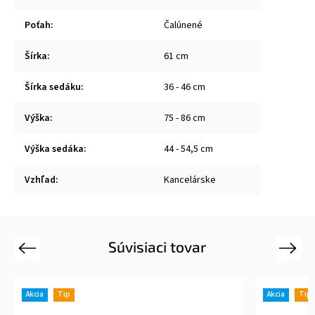
Poťah
:
Čalúnené
Šírka
:
61 cm
Šírka sedáku
:
36 - 46 cm
Výška
:
75 - 86 cm
Výška sedáka
:
44 - 54,5 cm
Vzhľad
:
Kancelárske
Súvisiaci tovar
Previous
Next
Akcia
Tip
Akcia
Tip