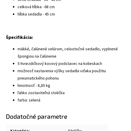
celková hĺbka - 68 cm
hĺbka sedadla - 45 cm
Špecifikácia:
mäkké, čalúnené velúrom, celootočné sedadlo, vyplnené
špongiou na čalúnenie
5-hviezdičkový kovový podstavec na kolieskach
možnosť nastavenia výšky sedadla vďaka použitiu
pneumatického pohonu
hmotnosť - 8,85 kg
ľahko zostaviteľná stolička
farba: zelená
Dodatočné parametre