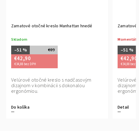
Zamatové otočné kreslo Manhattan hnedé
Zamatové o
Skladom
Momentáln
–51 %
–51 %
€89
€42,90
€42,90
€34,88 bez DPH
€34,88 bez 
Velúrové otočné kreslo s nadčasovým
Velúrové 
dizajnom v kombinácii s dokonalou
dizajnom 
ergonómiou.
ergonómi
Do košíka
Detail