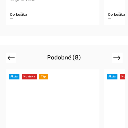
Do košíka
Do košíka
Podobné (8)
Previous
Next
Akcia
Novinka
Tip
Akcia
Nov