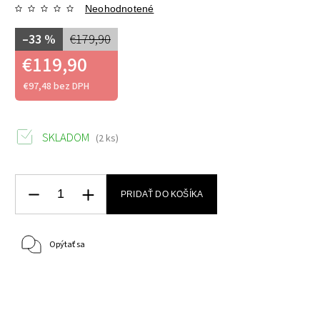
Neohodnotené
–33 %
€179,90
€119,90
€97,48 bez DPH
SKLADOM
(2 ks)
PRIDAŤ DO KOŠÍKA
Opýtať sa