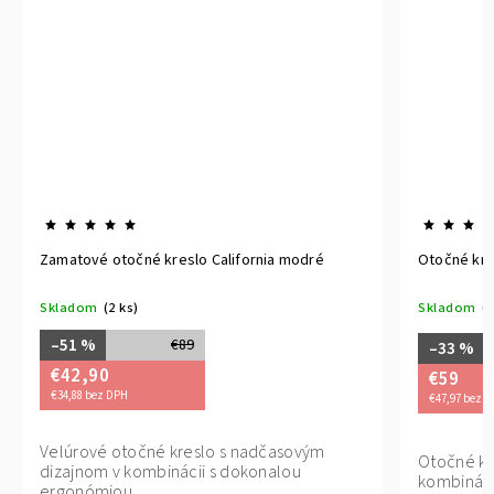
Zamatové otočné kreslo California modré
Otočné kre
Skladom
(2 ks)
Skladom
(1
–51 %
€89
–33 %
€42,90
€59
€34,88 bez DPH
€47,97 bez 
Velúrové otočné kreslo s nadčasovým
Otočné kr
dizajnom v kombinácii s dokonalou
kombináci
ergonómiou.