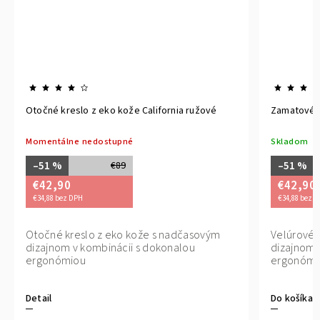
Otočné kreslo z eko kože California ružové
Zamatové o
Momentálne nedostupné
Skladom
–51 %
–51 %
€89
€42,90
€42,90
€34,88 bez DPH
€34,88 bez 
Otočné kreslo z eko kože s nadčasovým
Velúrové 
dizajnom v kombinácii s dokonalou
dizajnom 
ergonómiou
ergonómi
Detail
Do košíka