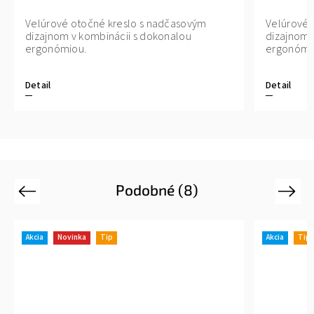
Velúrové otočné kreslo s nadčasovým
Velúrové 
dizajnom v kombinácii s dokonalou
dizajnom 
ergonómiou.
ergonómi
Detail
Detail
Podobné (8)
Previous
Next
Akcia
Novinka
Tip
Akcia
Tip