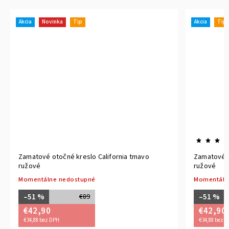
Akcia
Novinka
Tip
Akcia
Tip
Zamatové otočné kreslo California tmavo
Zamatové o
ružové
ružové
Momentálne nedostupné
Momentáln
–51 %
–51 %
€89
€42,90
€42,90
€34,88 bez DPH
€34,88 bez 