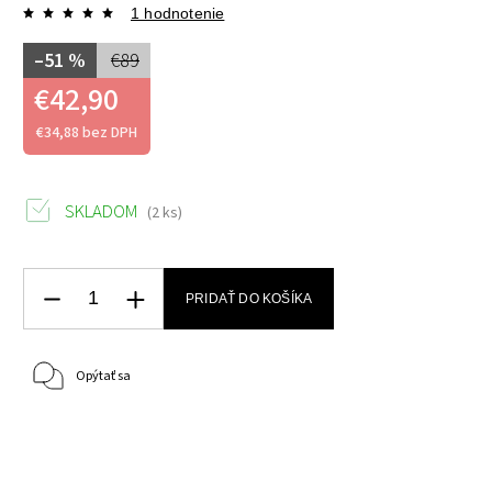
1 hodnotenie
–51 %
€89
€42,90
€34,88 bez DPH
SKLADOM
(2 ks)
PRIDAŤ DO KOŠÍKA
Opýtať sa