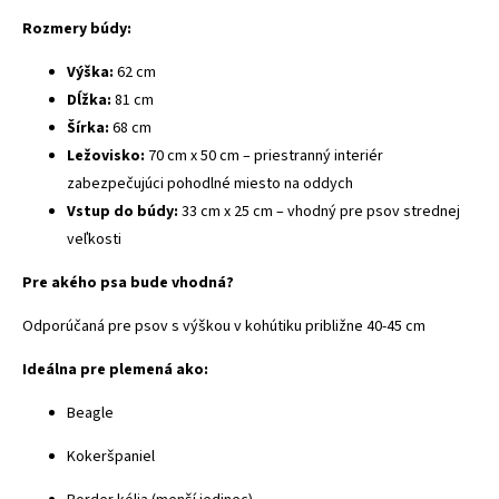
Rozmery búdy:
Výška:
62 cm
Dĺžka:
81 cm
Šírka:
68 cm
Ležovisko:
70 cm x 50 cm – priestranný interiér
zabezpečujúci pohodlné miesto na oddych
Vstup do búdy:
33 cm x 25 cm – vhodný pre psov strednej
veľkosti
Pre akého psa bude vhodná?
Odporúčaná pre psov s výškou v kohútiku približne 40-45 cm
Ideálna pre plemená ako:
Beagle
Kokeršpaniel