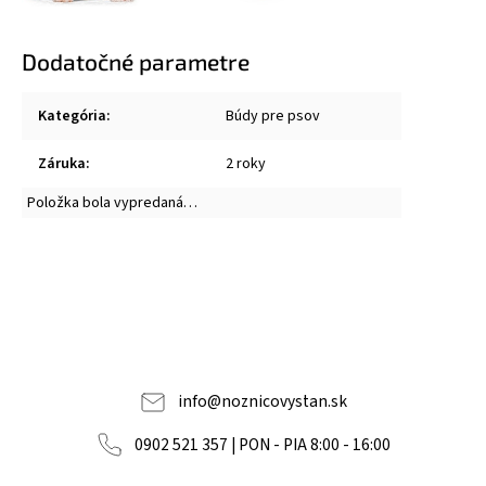
Dodatočné parametre
Kategória
:
Búdy pre psov
Záruka
:
2 roky
Položka bola vypredaná…
info
@
noznicovystan.sk
0902 521 357 | PON - PIA 8:00 - 16:00