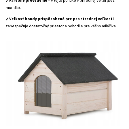
✔️
Farebné prevedenie
– v tejto ponuke v prírodnej verzii (bez
moridla).
✔️
Veľkosť boudy prispôsobená pre psa strednej veľkosti
–
zabezpečuje dostatočný priestor a pohodlie pre vášho miláčika.