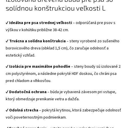
solídnou konštrukciou veľkosti L
✔️
Ideálna pre psa strednej veľkosti
– odporúčaná pre psov s
výškou v kohútiku približne 38-42 cm.
✔️
Trvácna a solídna konštrukcia
– steny vyrobené zo sušeného
borovicového dreva (obklad 1,5 cm), čo zaručuje odolnosť a
estetický vzhľad.
✔️
Izolácia pre maximálne pohodlie
– steny boudy sú izolované 2
cm polystyrénom, a následne pokryté HDF doskou, čo chráni psa
pred chladom a vlhkosťou.
✔️
Dodatočná ochrana
– búda je vybavená závesom pri vstupe,
ktorý obmedzuje prenikanie vetra a dažďa.
✔️
Odolná strecha
– pokrytá krytinou, ktorá zabezpečuje odolnosť
voči poveternostným podmienkam.