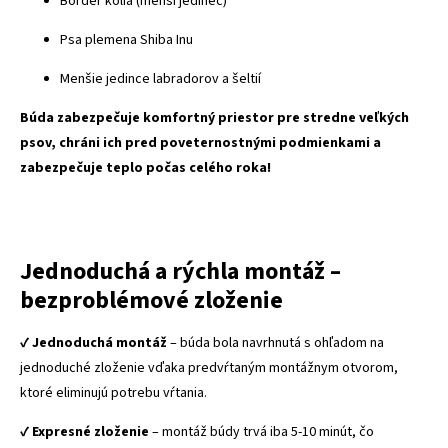
Border kólia (menší jedinec)
Psa plemena Shiba Inu
Menšie jedince labradorov a šeltií
Búda zabezpečuje komfortný priestor pre stredne veľkých
psov, chráni ich pred poveternostnými podmienkami a
zabezpečuje teplo počas celého roka!
Jednoduchá a rýchla montáž –
bezproblémové zloženie
✔️
Jednoduchá montáž
– búda bola navrhnutá s ohľadom na
jednoduché zloženie vďaka predvŕtaným montážnym otvorom,
ktoré eliminujú potrebu vŕtania.
✔️
Expresné zloženie
– montáž búdy trvá iba 5-10 minút, čo