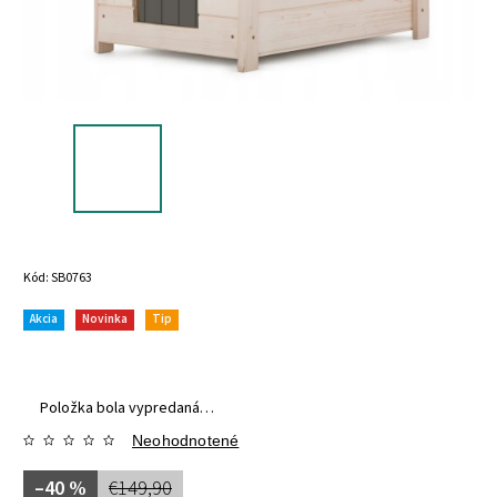
Kód:
SB0763
Akcia
Novinka
Tip
Položka bola vypredaná…
Neohodnotené
–40 %
€149,90