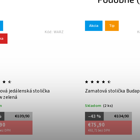
Akcia
Tip
Kód:
WARZ
K
ka
vá jedálenská stolička
Zamatová stolička Budap
w zelená
m
Skladom
(2 ks)
%
–43 %
€139,90
€134,90
90
€75,90
bez DPH
€61,71 bez DPH