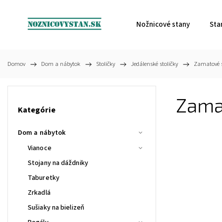
Nožnicové stany
Sta
Domov
/
Dom a nábytok
/
Stoličky
/
Jedálenské stoličky
/
Zamatové s
Zama
Kategórie
Dom a nábytok
Vianoce
Stojany na dáždniky
Taburetky
Zrkadlá
Sušiaky na bielizeň