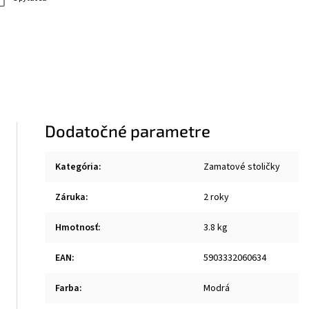
Dodatočné parametre
Kategória
:
Zamatové stoličky
Záruka
:
2 roky
Hmotnosť
:
3.8 kg
EAN
:
5903332060634
Farba
:
Modrá