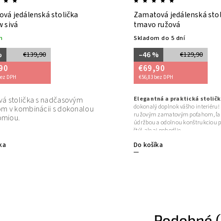
 stolička
Zamatová jedálenská stolička LYON
tmavo ružová
Skladom do 5 dní
–46 %
€129,90
€69,90
€56,83 bez DPH
Elegantná a praktická stolička LYON
–
nadčasovým
dokonalý doplnok vášho interiéru! S tmavo
i s dokonalou
ružovým zamatovým poťahom, ľahkou
údržbou a odolnou konštrukciou ponúka nielen
štýl, ale aj pohodlie.
Do košíka
Podobné (