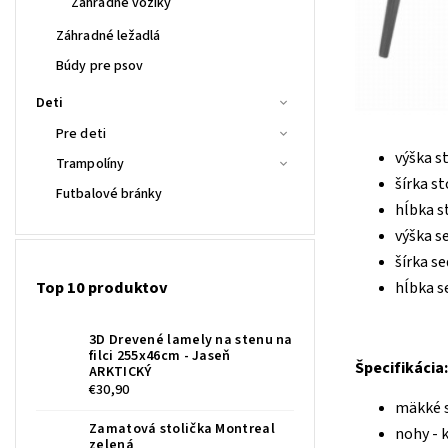
Záhradné vozíky
Záhradné ležadlá
Búdy pre psov
Deti
Pre deti
výška st
Trampolíny
šírka st
Futbalové bránky
hĺbka s
výška s
šírka s
Top 10 produktov
hĺbka s
3D Drevené lamely na stenu na
filci 255x46cm - Jaseň
Špecifikácia:
ARKTICKÝ
€30,90
mäkké 
Zamatová stolička Montreal
nohy - 
zelená