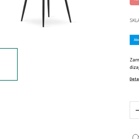
SKL
Ak
Zama
diza
Deta