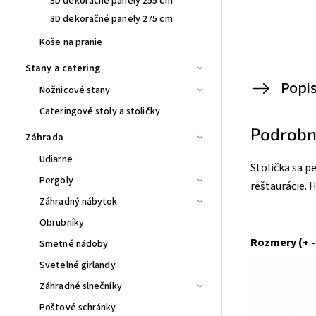
3D dekoračné panely 255 cm
3D dekoračné panely 275 cm
Koše na pranie
Stany a catering
Popi
Nožnicové stany
Cateringové stoly a stoličky
Podrobn
Záhrada
Udiarne
Stolička sa p
Pergoly
reštaurácie. 
Záhradný nábytok
Obrubníky
Rozmery (+ -
Smetné nádoby
Svetelné girlandy
Záhradné slnečníky
Poštové schránky