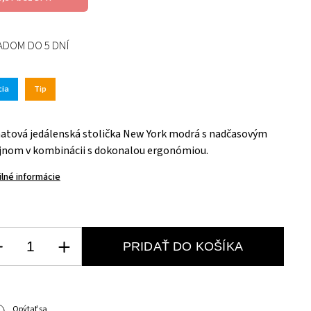
ADOM DO 5 DNÍ
cia
Tip
tová jedálenská stolička New York modrá s nadčasovým
jnom v kombinácii s dokonalou ergonómiou.
ilné informácie
PRIDAŤ DO KOŠÍKA
Opýtať sa