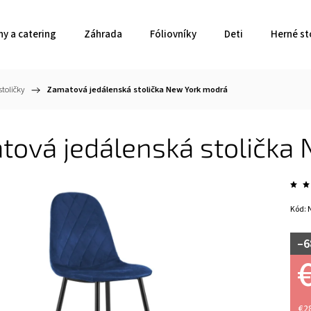
ny a catering
Záhrada
Fóliovníky
Deti
Herné st
toličky
/
Zamatová jedálenská stolička New York modrá
tová jedálenská stolička
Kód:
–6
€2