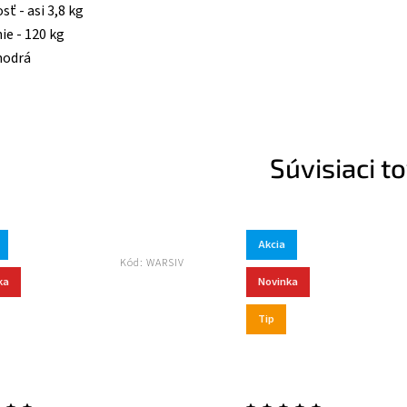
ť - asi 3,8 kg
ie - 120 kg
modrá
Súvisiaci t
Akcia
Kód:
WARSIV
Kód:
LYOTR
Novinka
Tip