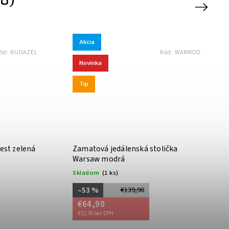
Next
Akcia
ód:
BUDAZEL
Kód:
WARMOD
Novinka
Tip
est zelená
Zamatová jedálenská stolička
Warsaw modrá
Skladom
(1 ks)
–53 %
€139,90
€64,90
€52,76 bez DPH