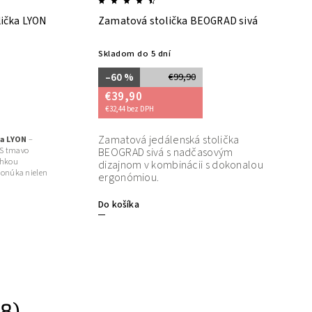
Zamatová stolička BEOGRAD sivá
Zamatová sto
Skladom do 5 dní
Skladom do 5 
–60 %
–55 %
€99,90
€39,90
€39,90
€32,44 bez DPH
€32,44 bez DPH
Zamatová jedálenská stolička
Zamatová jedále
BEOGRAD sivá s nadčasovým
dizajnom v komb
dizajnom v kombinácii s dokonalou
ergonómiou.
ergonómiou.
Do košíka
Do košíka
8)