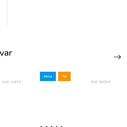
ovar
Next
Akcia
Tip
Akcia
Kód:
BEOSIV
Novinka
Tip