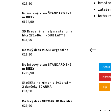
hmotnos
€27,90
zaťažen
Nožnicový stan ŠTANDARD 2x3
farba: 
m BIELY
€124,90
3D Drevené lamely na stenu na
filci 275x46cm - DUB LATTE
€33,90
Detský dres MESSI Argentína
Previous
€29,90
Nožnicový stan ŠTANDARD 3x6
Akcia
Tip
Akcia
m BIELY
Kód:
OTTMOD
€239,90
Novinka
Stolička na kŕmenie 3v1 sivá +
2 darčeky ZDARMA
Tip
€34,90
Detský dres NEYMAR JR Brazília
€29,90