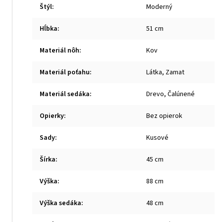
Štýl
:
Moderný
Hĺbka
:
51 cm
Materiál nôh
:
Kov
Materiál poťahu
:
Látka, Zamat
Materiál sedáka
:
Drevo, Čalúnené
Opierky
:
Bez opierok
Sady
:
Kusové
Šírka
:
45 cm
Výška
:
88 cm
Výška sedáka
:
48 cm