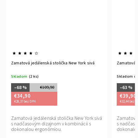
Zamatová jedálenská stolička New York sivá
Zamatová j
Skladom
(2 ks)
Skladom do
–68 %
–63 %
€109,90
€34,90
€39,90
€28,37 bez DPH
€32,44 bez 
Zamatová jedálenská stolička New York sivá
Zamatová 
s nadčasovým dizajnom v kombinácii s
s nadčaso
dokonalou ergonómiou.
dokonalo