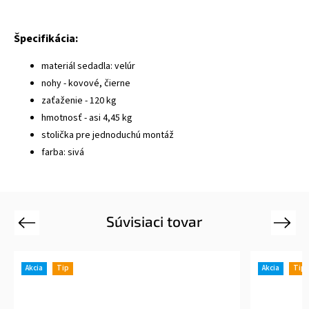
Špecifikácia:
materiál sedadla: velúr
nohy - kovové, čierne
zaťaženie - 120 kg
hmotnosť - asi 4,45 kg
stolička pre jednoduchú montáž
farba: sivá
Súvisiaci tovar
Previous
Next
Akcia
Tip
Akcia
Tip