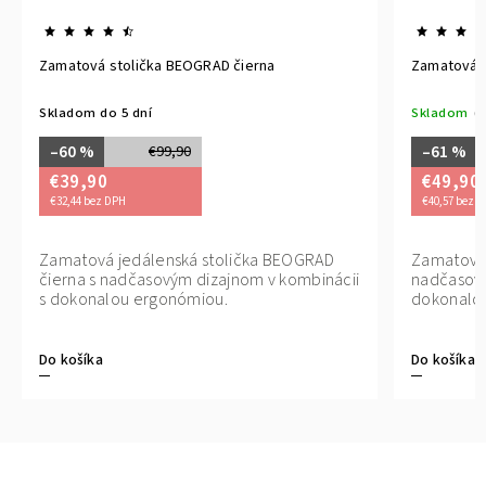
Zamatová stolička BEOGRAD čierna
Zamatová s
Skladom do 5 dní
Skladom
(1
–60 %
–61 %
€99,90
€39,90
€49,90
€32,44 bez DPH
€40,57 bez 
Zamatová jedálenská stolička BEOGRAD
Zamatová j
čierna s nadčasovým dizajnom v kombinácii
nadčasový
s dokonalou ergonómiou.
dokonalo
Do košíka
Do košíka