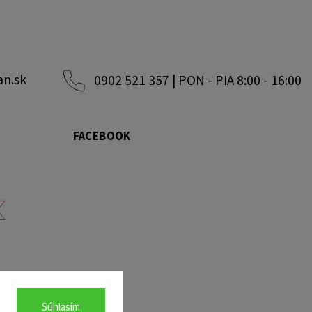
an.sk
0902 521 357 | PON - PIA 8:00 - 16:00
FACEBOOK
Súhlasím