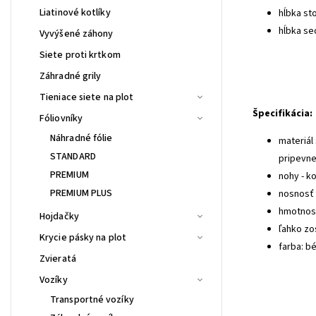
Liatinové kotlíky
hĺbka sto
hĺbka se
Vyvýšené záhony
Siete proti krtkom
Záhradné grily
Tieniace siete na plot
Špecifikácia:
Fóliovníky
Náhradné fólie
materiál
STANDARD
pripevne
PREMIUM
nohy - k
PREMIUM PLUS
nosnosť 
hmotnosť
Hojdačky
ľahko zo
Krycie pásky na plot
farba: b
Zvieratá
Vozíky
Transportné vozíky