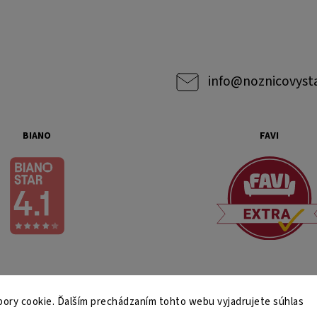
info
@
noznicovyst
BIANO
FAVI
ory cookie. Ďalším prechádzaním tohto webu vyjadrujete súhlas
Copyright 2026
noznicovystan.sk
. Všetky práva vyhradené.