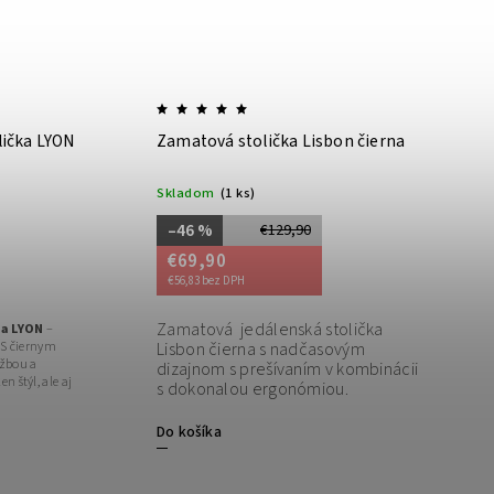
lička LYON
Zamatová stolička Lisbon čierna
Skladom
(1 ks)
–46 %
€129,90
€69,90
€56,83 bez DPH
Zamatová jedálenská stolička
ka LYON
–
 S čiernym
Lisbon čierna s nadčasovým
žbou a
dizajnom s prešívaním v kombinácii
 štýl, ale aj
s dokonalou ergonómiou.
Do košíka