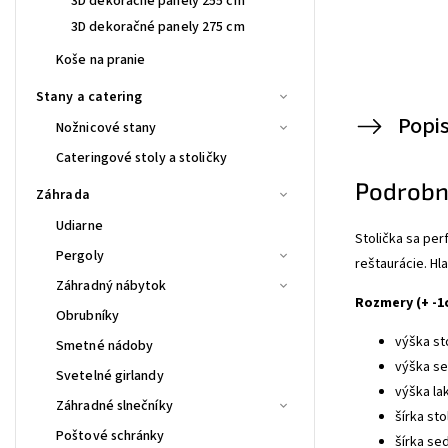
3D dekoračné panely 255 cm
3D dekoračné panely 275 cm
Koše na pranie
Stany a catering
Popi
Nožnicové stany
Cateringové stoly a stoličky
Podrobn
Záhrada
Udiarne
Stolička sa per
Pergoly
reštaurácie. Hl
Záhradný nábytok
Rozmery (+ -1
Obrubníky
výška sto
Smetné nádoby
výška se
Svetelné girlandy
výška la
Záhradné slnečníky
šírka stol
Poštové schránky
šírka se