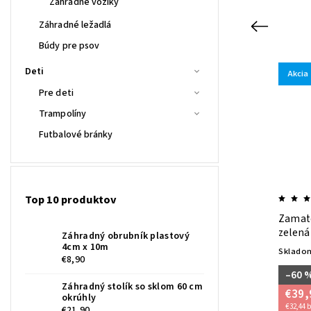
Záhradné vozíky
Záhradné ležadlá
Previous
Búdy pre psov
Deti
Akcia
Akcia
OTS
Kód:
LYOSS
Pre deti
Novinka
Trampolíny
Tip
Futbalové bránky
Top 10 produktov
ON
Zamatová jedálenská stolička LYON
Zamat
svetlo sivá
zelená
Záhradný obrubník plastový
4cm x 10m
Skladom do 5 dní
Skladom
€8,90
–46 %
–60 
€129,90
Záhradný stolík so sklom 60 cm
€69,90
€39,
okrúhly
€56,83 bez DPH
€32,44 
€21,90