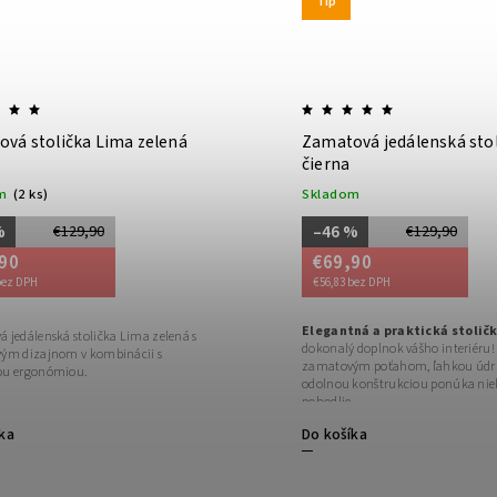
Tip
vá stolička Lima zelená
Zamatová jedálenská sto
čierna
m
(2 ks)
Skladom
%
–46 %
€129,90
€129,90
90
€69,90
bez DPH
€56,83 bez DPH
Elegantná a praktická stolič
 jedálenská stolička Lima zelená s
dokonalý doplnok vášho interiéru!
ým dizajnom v kombinácii s
zamatovým poťahom, ľahkou údr
ou ergonómiou.
odolnou konštrukciou ponúka nielen
pohodlie.
Do košíka
ka