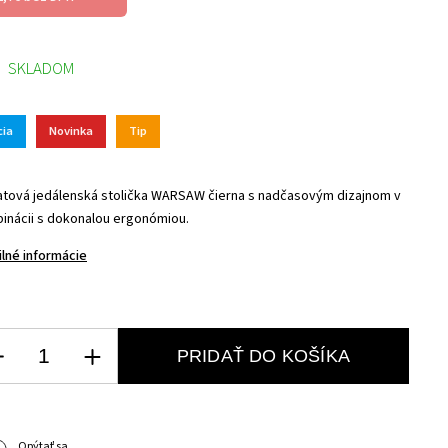
SKLADOM
cia
Novinka
Tip
tová jedálenská stolička WARSAW čierna s nadčasovým dizajnom v
inácii s dokonalou ergonómiou.
ilné informácie
PRIDAŤ DO KOŠÍKA
Opýtať sa