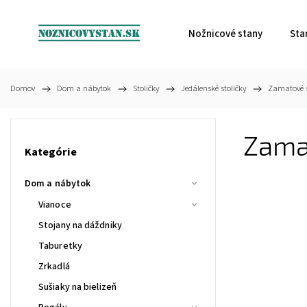
Nožnicové stany
Sta
Domov
/
Dom a nábytok
/
Stoličky
/
Jedálenské stoličky
/
Zamatové s
Zama
Kategórie
Dom a nábytok
Vianoce
Stojany na dáždniky
Taburetky
Zrkadlá
Sušiaky na bielizeň