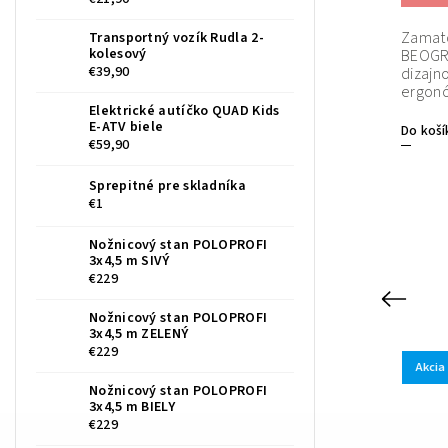
Zamato
Transportný vozík Rudla 2-
Elegantná a praktická stolička LYON
–
kolesový
dokonalý doplnok vášho interiéru! So svetlo
BEOGR
 a
sivým zamatovým poťahom, ľahkou údržbou a
€39,90
dizajn
aj
odolnou konštrukciou ponúka nielen štýl, ale aj
ergon
pohodlie.
Elektrické autíčko QUAD Kids
E-ATV biele
Do košíka
Do koší
€59,90
Sprepitné pre skladníka
€1
Nožnicový stan POLOPROFI
3x4,5 m SIVÝ
€229
Previous
Nožnicový stan POLOPROFI
3x4,5 m ZELENÝ
€229
Akcia
Akcia
ZEL
Kód:
LAGSIV
Nožnicový stan POLOPROFI
3x4,5 m BIELY
Novinka
€229