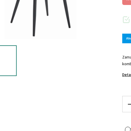
Ak
Zama
komb
Deta