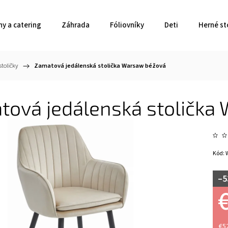
ny a catering
Záhrada
Fóliovníky
Deti
Herné st
toličky
/
Zamatová jedálenská stolička Warsaw béžová
tová jedálenská stolička
Kód:
–5
€5