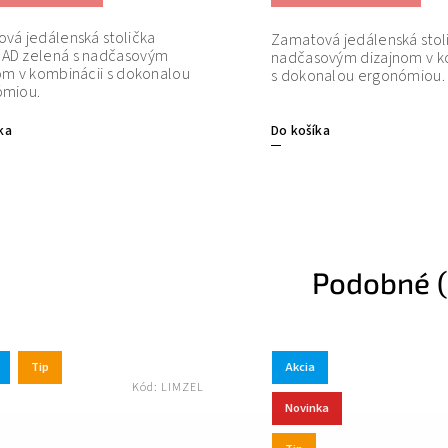
vá jedálenská stolička
Zamatová jedálenská stoli
AD zelená s nadčasovým
nadčasovým dizajnom v k
om v kombinácii s dokonalou
s dokonalou ergonómiou.
ómiou.
ka
Do košíka
Podobné (
Tip
Akcia
Kód:
LIMZEL
Novinka