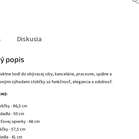
s
Diskusia
ý popis
fektne hodí do obývacej izby, kancelárie, pracovne, spálne a
avnými výhodami stoličky sú funkčnosť, elegancia a odolnosť.
cm):
ličky - 86,5 cm
dadla - 50 cm
kťovej opierky - 66 cm
ičky - 57,5 ​​cm
dadla - 41 cm