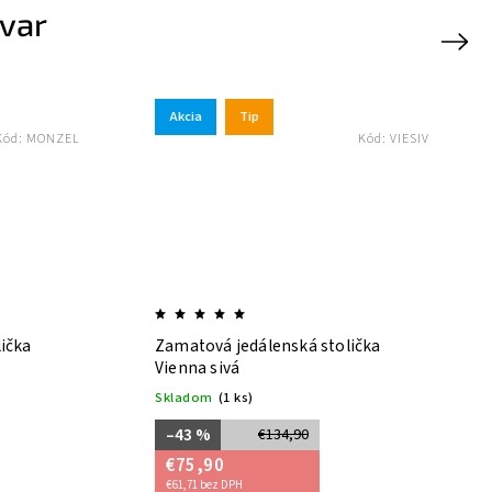
ovar
Next
Akcia
Tip
Kód:
MONZEL
Kód:
VIESIV
ička
Zamatová jedálenská stolička
Vienna sivá
Skladom
(1 ks)
–43 %
€134,90
€75,90
€61,71 bez DPH