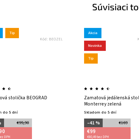
Súvisiaci t
Tip
Akcia
Kód:
BEOZEL
Novinka
Tip
ová stolička BEOGRAD
Zamatová jedálenská stol
Monterrey zelená
 do 5 dní
Skladom do 5 dní
%
–41 %
€99,90
€169
90
€99
bez DPH
€80,49 bez DPH