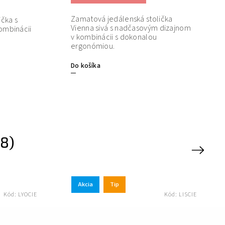
Zamatová jedálenská stolička
čka s
Vienna sivá s nadčasovým dizajnom
ombinácii
v kombinácii s dokonalou
ergonómiou.
Do košíka
8)
Next
Akcia
Tip
Kód:
LYOCIE
Kód:
LISCIE