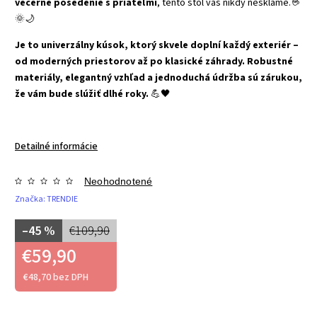
večerné posedenie s priateľmi
, tento stôl vás nikdy nesklame. ☕
🌞🌙
Je to univerzálny kúsok, ktorý skvele doplní každý exteriér –
od moderných priestorov až po klasické záhrady. Robustné
materiály, elegantný vzhľad a jednoduchá údržba sú zárukou,
že vám bude slúžiť dlhé roky.
💪🖤
Detailné informácie
Neohodnotené
Značka:
TRENDIE
–45 %
€109,90
€59,90
€48,70 bez DPH