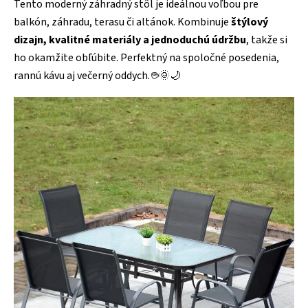
Tento moderný záhradný stôl je ideálnou voľbou pre
balkón, záhradu, terasu či altánok. Kombinuje
štýlový
dizajn, kvalitné materiály a jednoduchú údržbu
, takže si
ho okamžite obľúbite. Perfektný na spoločné posedenia,
rannú kávu aj večerný oddych. ☕🌞🌙