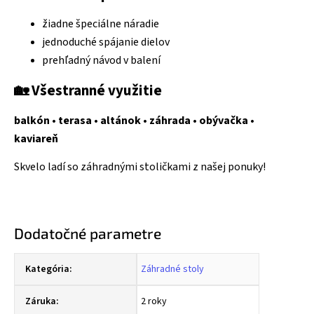
žiadne špeciálne náradie
jednoduché spájanie dielov
prehľadný návod v balení
🏡
Všestranné využitie
balkón • terasa • altánok • záhrada • obývačka •
kaviareň
Skvelo ladí so záhradnými stoličkami z našej ponuky!
Dodatočné parametre
Kategória
:
Záhradné stoly
Záruka
:
2 roky