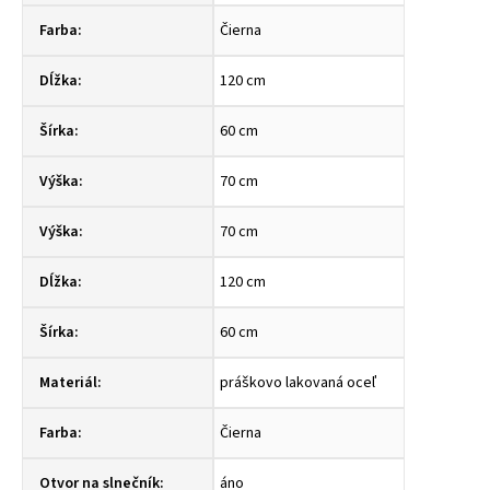
Farba
:
Čierna
Dĺžka
:
120 cm
Šírka
:
60 cm
Výška
:
70 cm
Výška
:
70 cm
Dĺžka
:
120 cm
Šírka
:
60 cm
Materiál
:
práškovo lakovaná oceľ
Farba
:
Čierna
Otvor na slnečník
:
áno