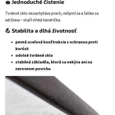
🧽 Jednoduché čistenie
Tvrdené sklo nezachytáva prach, nešpiní sa a ľahko sa
udržiava – stačí vlhká handrička.
💪 Stabilita a dlhá životnosť
pevná oceľová konštrukcia s ochranou proti
korózii
odolné tvrdené sklo
stabilná základňa, ktorá sa nekýva ani na
nerovnom povrchu