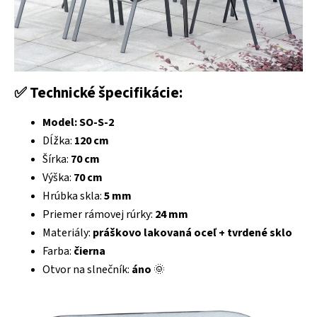
✅
Technické špecifikácie:
Model: SO-S-2
Dĺžka:
120 cm
Šírka:
70 cm
Výška:
70 cm
Hrúbka skla:
5 mm
Priemer rámovej rúrky:
24 mm
Materiály:
práškovo lakovaná oceľ + tvrdené sklo
Farba:
čierna
Otvor na slnečník:
áno
🌞