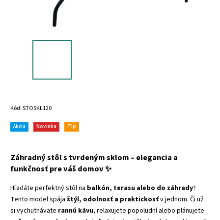
Kód:
STOSKL120
Akcia
Novinka
Tip
Záhradný stôl s tvrdeným sklom – elegancia a
funkčnosť pre váš domov
✨
Hľadáte perfektný stôl na
balkón, terasu alebo do záhrady
?
Tento model spája
štýl, odolnosť a praktickosť
v jednom. Či už
si vychutnávate
rannú kávu
, relaxujete popoludní alebo plánujete