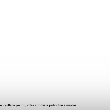
yše vystlané penou, vďaka čomu je pohodlné a mäkké.