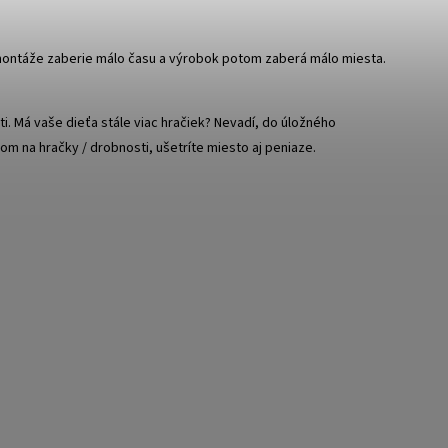
ontáže zaberie málo času a výrobok potom zaberá málo miesta.
i. Má vaše dieťa stále viac hračiek? Nevadí, do úložného
xom na hračky / drobnosti, ušetríte miesto aj peniaze.