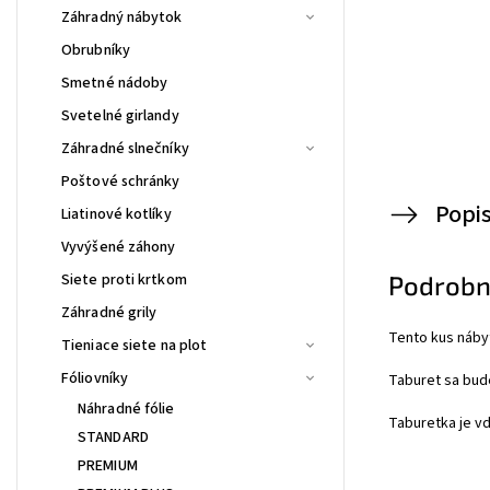
Záhradný nábytok
Obrubníky
Smetné nádoby
Svetelné girlandy
Záhradné slnečníky
Poštové schránky
Popi
Liatinové kotlíky
Vyvýšené záhony
Siete proti krtkom
Podrobn
Záhradné grily
Tento kus nábyt
Tieniace siete na plot
Fóliovníky
Taburet sa bude
Náhradné fólie
Taburetka je vď
STANDARD
PREMIUM