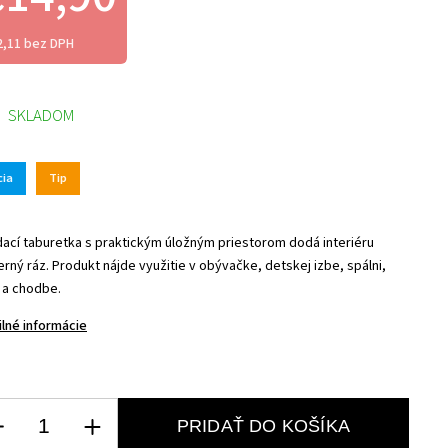
2,11 bez DPH
SKLADOM
cia
Tip
dací taburetka s praktickým úložným priestorom dodá interiéru
rný ráz. Produkt nájde využitie v obývačke, detskej izbe, spálni,
i a chodbe.
ilné informácie
PRIDAŤ DO KOŠÍKA