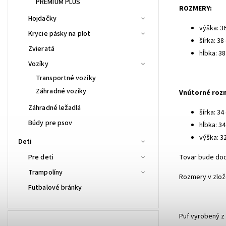
PREMIUM PLUS
ROZMERY:
Hojdačky
výška: 3
Krycie pásky na plot
šírka: 38
Zvieratá
hĺbka: 3
Vozíky
Transportné vozíky
Záhradné vozíky
Vnútorné rozm
Záhradné ležadlá
šírka: 34 
Búdy pre psov
hĺbka: 3
výška: 3
Deti
Pre deti
Tovar bude do
Trampolíny
Rozmery v zlož
Futbalové bránky
Puf vyrobený z