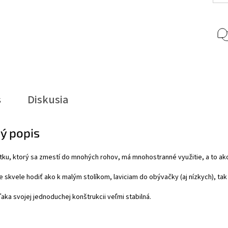
s
Diskusia
ý popis
ku, ktorý sa zmestí do mnohých rohov, má mnohostranné využitie, a to ako
 skvele hodiť ako k malým stolíkom, laviciam do obývačky (aj nízkych), tak
aka svojej jednoduchej konštrukcii veľmi stabilná.