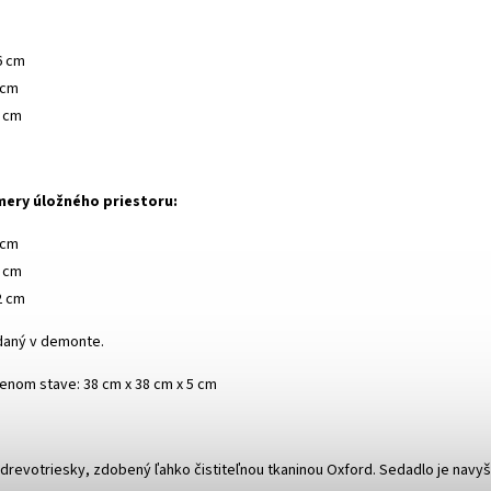
6 cm
 cm
8 cm
ery úložného priestoru:
​​cm
4 cm
2 cm
daný v demonte.
enom stave: 38 cm x 38 cm x 5 cm
 drevotriesky, zdobený ľahko čistiteľnou tkaninou Oxford. Sedadlo je nav