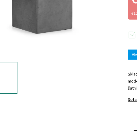
€1
Ak
Skla
mode
šatn
Deta