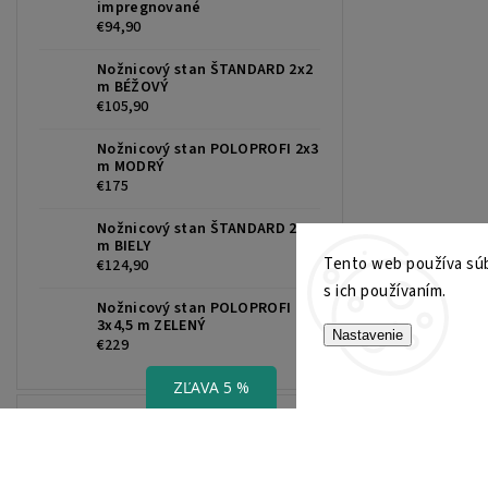
impregnované
€94,90
Nožnicový stan ŠTANDARD 2x2
m BÉŽOVÝ
€105,90
Nožnicový stan POLOPROFI 2x3
m MODRÝ
€175
Nožnicový stan ŠTANDARD 2x3
m BIELY
Tento web používa súb
€124,90
s ich používaním.
Nožnicový stan POLOPROFI
3x4,5 m ZELENÝ
Nastavenie
€229
ZĽAVA 5 %
Toplist