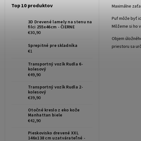
Top 10 produktov
Maximálne zaťa
Puf môže byť i
3D Drevené lamely na stenu na
Môžeme si ho v
filci 255x46cm - ČIERNE
€30,90
Objem úložného 
Sprepitné pre skladníka
priestoru sa ur
€1
Transportný vozík Rudla 6-
kolesový
€49,90
Transportný vozík Rudla 2-
kolesový
€39,90
Otočné kreslo z eko kože
Manhattan biele
€42,90
Pieskovisko drevené XXL
146x138 cm uzatvárateľné -