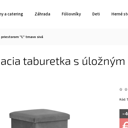
ny a catering
Záhrada
Fóliovníky
Deti
Herné st
 priestorom "L" tmavo sivá
acia taburetka s úložným
Kód:
–4