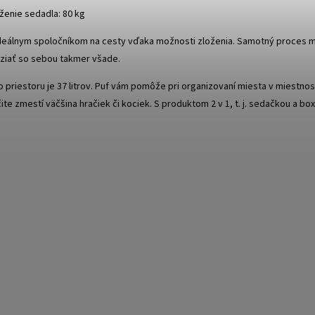
ženie sedadla: 80 kg
deálnym spoločníkom na cesty vďaka možnosti zloženia. Samotný proces m
ziať so sebou takmer všade.
priestoru je 37 litrov. Puf vám pomôže pri organizovaní miesta v miestnost
čite zmestí väčšina hračiek či kociek. S produktom 2 v 1, t. j. sedačkou a bo