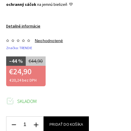
ochranný sáčok
na jemnú bielizeň 💛
Detailné informácie
Neohodnotené
Značka:
TRENDIE
–44 %
€44,90
€24,90
€20,24 bez DPH
SKLADOM
PRIDAŤ DO KOŠÍKA