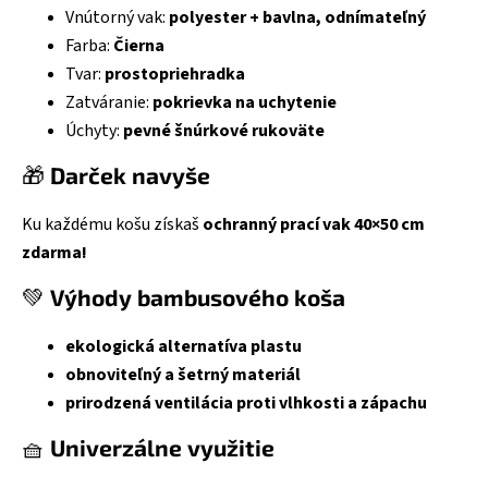
Vnútorný vak:
polyester + bavlna, odnímateľný
Farba:
Čierna
Tvar:
prostopriehradka
Zatváranie:
pokrievka na uchytenie
Úchyty:
pevné šnúrkové rukoväte
🎁
Darček navyše
Ku každému košu získaš
ochranný prací vak 40×50 cm
zdarma!
💚
Výhody bambusového koša
ekologická alternatíva plastu
obnoviteľný a šetrný materiál
prirodzená ventilácia proti vlhkosti a zápachu
🧺
Univerzálne využitie