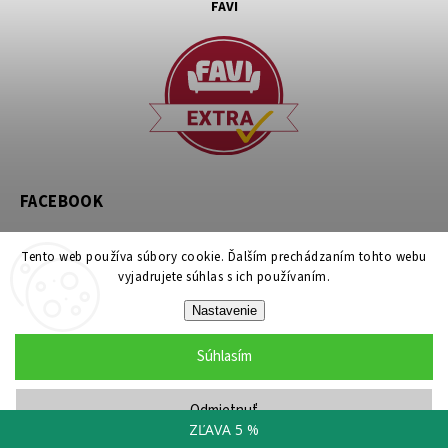
FAVI
FACEBOOK
Tento web používa súbory cookie. Ďalším prechádzaním tohto webu
vyjadrujete súhlas s ich používaním.
Nastavenie
Copyright 2026
noznicovystan.sk
. Všetky práva vyhradené.
Súhlasím
Upraviť nastavenie cookies
Grafický návrh vytvořil a nakódoval
Shoptak.cz
Odmietnuť
ZĽAVA 5 %
lišta mobil