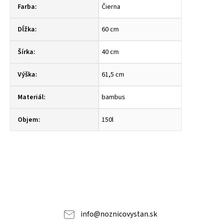
Farba
:
Čierna
Dĺžka
:
60 cm
Šírka
:
40 cm
Výška
:
61,5 cm
Materiál
:
bambus
Objem
:
150l
info
@
noznicovystan.sk