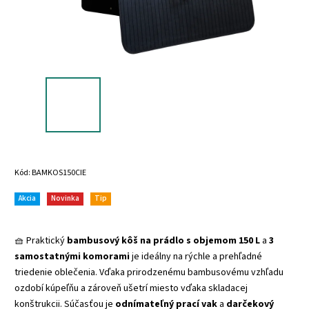
Kód:
BAMKOS150CIE
Akcia
Novinka
Tip
🧺 Praktický
bambusový kôš na prádlo s objemom 150 L
a
3
samostatnými komorami
je ideálny na rýchle a prehľadné
triedenie oblečenia. Vďaka prirodzenému bambusovému vzhľadu
ozdobí kúpeľňu a zároveň ušetrí miesto vďaka skladacej
konštrukcii. Súčasťou je
odnímateľný prací vak
a
darčekový