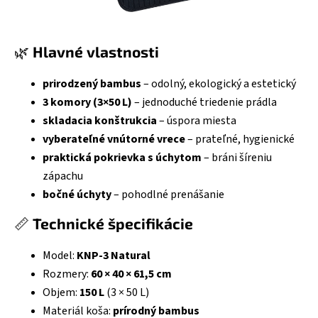
🌿
Hlavné vlastnosti
prirodzený bambus
– odolný, ekologický a estetický
3 komory (3×50 L)
– jednoduché triedenie prádla
skladacia konštrukcia
– úspora miesta
vyberateľné vnútorné vrece
– prateľné, hygienické
praktická pokrievka s úchytom
– bráni šíreniu
zápachu
bočné úchyty
– pohodlné prenášanie
📏
Technické špecifikácie
Model:
KNP-3 Natural
Rozmery:
60 × 40 × 61,5 cm
Objem:
150 L
(3 × 50 L)
Materiál koša:
prírodný bambus