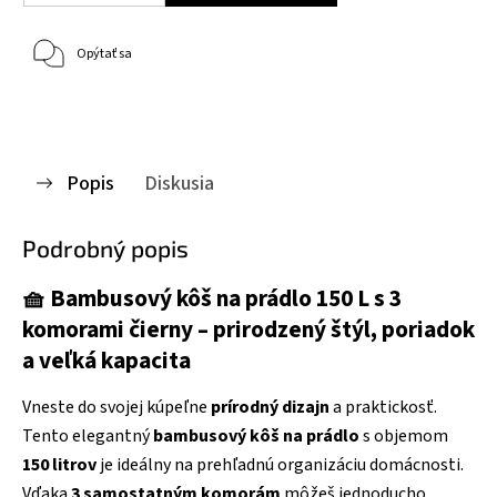
Opýtať sa
Popis
Diskusia
Podrobný popis
🧺 Bambusový kôš na prádlo 150 L s 3
komorami čierny – prirodzený štýl, poriadok
a veľká kapacita
Vneste do svojej kúpeľne
prírodný dizajn
a praktickosť.
Tento elegantný
bambusový kôš na prádlo
s objemom
150 litrov
je ideálny na prehľadnú organizáciu domácnosti.
Vďaka
3 samostatným komorám
môžeš jednoducho